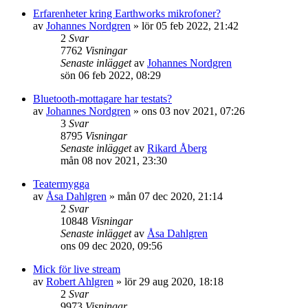
Erfarenheter kring Earthworks mikrofoner?
av
Johannes Nordgren
»
lör 05 feb 2022, 21:42
2
Svar
7762
Visningar
Senaste inlägget
av
Johannes Nordgren
sön 06 feb 2022, 08:29
Bluetooth-mottagare har testats?
av
Johannes Nordgren
»
ons 03 nov 2021, 07:26
3
Svar
8795
Visningar
Senaste inlägget
av
Rikard Åberg
mån 08 nov 2021, 23:30
Teatermygga
av
Åsa Dahlgren
»
mån 07 dec 2020, 21:14
2
Svar
10848
Visningar
Senaste inlägget
av
Åsa Dahlgren
ons 09 dec 2020, 09:56
Mick för live stream
av
Robert Ahlgren
»
lör 29 aug 2020, 18:18
2
Svar
9973
Visningar