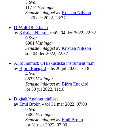
8
Svar
11714
Visningar
Senaste inlägget
av
Kristian Nilsson
tis 20 dec 2022, 23:37
DPA 4018 D:facto
av
Kristian Nilsson
»
sön 04 dec 2022, 22:32
0
Svar
6901
Visningar
Senaste inlägget
av
Kristian Nilsson
sön 04 dec 2022, 22:32
Allroundmick OH/akustiska instrument m.m.
av
Björn Enegård
»
tis 26 jul 2022, 17:18
4
Svar
8533
Visningar
Senaste inlägget
av
Björn Enegård
lör 30 jul 2022, 11:18
Digitalt/Analogt trådlöst
av
Emil Brolin
»
tor 31 mar 2022, 07:00
0
Svar
7482
Visningar
Senaste inlägget
av
Emil Brolin
tor 31 mar 2022, 07:00