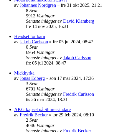
av
Johannes Nordgren
»
fre 31 okt 2025, 21:21
8
Svar
9912
Visningar
Senaste inlägget
av
David Klämberg
fre 14 nov 2025, 16:31
Headset för barn
av
Jakob Carlsson
»
fre 05 jul 2024, 08:47
0
Svar
6954
Visningar
Senaste inlägget
av
Jakob Carlsson
fre 05 jul 2024, 08:47
Mickkyrka
av
Jonas Edberg
»
sön 17 mar 2024, 17:36
3
Svar
6701
Visningar
Senaste inlägget
av
Fredrik Carlsson
tis 26 mar 2024, 18:31
AKG kapsel på Shure sändare
av
Fredrik Becker
»
tor 29 feb 2024, 08:10
2
Svar
4046
Visningar
Senaste inlägget
av
Fredrik Becker