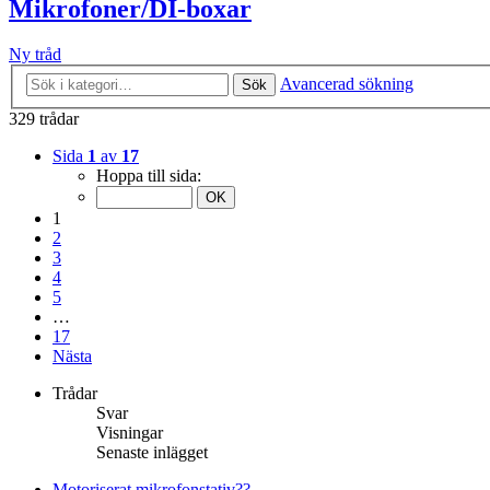
Mikrofoner/DI-boxar
Ny tråd
Avancerad sökning
Sök
329 trådar
Sida
1
av
17
Hoppa till sida:
1
2
3
4
5
…
17
Nästa
Trådar
Svar
Visningar
Senaste inlägget
Motoriserat mikrofonstativ??