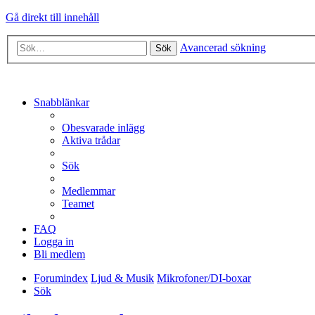
Gå direkt till innehåll
Avancerad sökning
Sök
Snabblänkar
Obesvarade inlägg
Aktiva trådar
Sök
Medlemmar
Teamet
FAQ
Logga in
Bli medlem
Forumindex
Ljud & Musik
Mikrofoner/DI-boxar
Sök