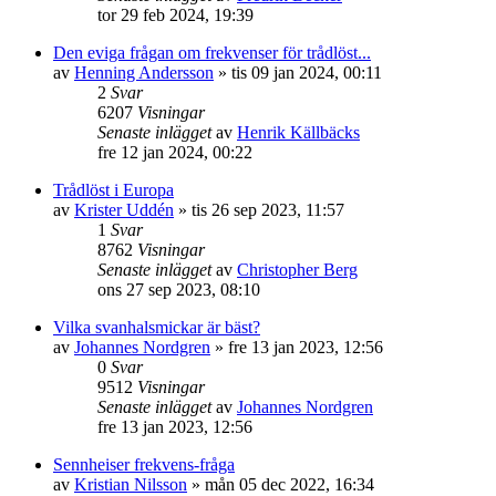
tor 29 feb 2024, 19:39
Den eviga frågan om frekvenser för trådlöst...
av
Henning Andersson
»
tis 09 jan 2024, 00:11
2
Svar
6207
Visningar
Senaste inlägget
av
Henrik Källbäcks
fre 12 jan 2024, 00:22
Trådlöst i Europa
av
Krister Uddén
»
tis 26 sep 2023, 11:57
1
Svar
8762
Visningar
Senaste inlägget
av
Christopher Berg
ons 27 sep 2023, 08:10
Vilka svanhalsmickar är bäst?
av
Johannes Nordgren
»
fre 13 jan 2023, 12:56
0
Svar
9512
Visningar
Senaste inlägget
av
Johannes Nordgren
fre 13 jan 2023, 12:56
Sennheiser frekvens-fråga
av
Kristian Nilsson
»
mån 05 dec 2022, 16:34