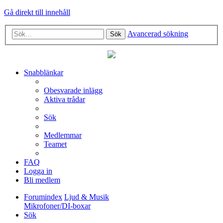
Gå direkt till innehåll
Avancerad sökning
Sök
Snabblänkar
Obesvarade inlägg
Aktiva trådar
Sök
Medlemmar
Teamet
FAQ
Logga in
Bli medlem
Forumindex
Ljud & Musik
Mikrofoner/DI-boxar
Sök