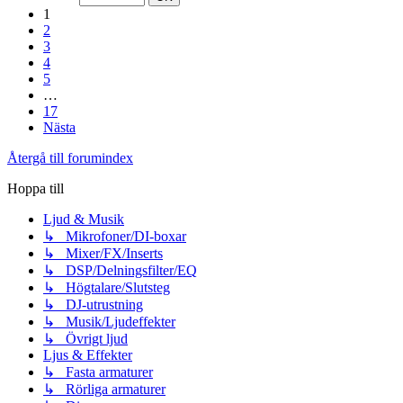
1
2
3
4
5
…
17
Nästa
Återgå till forumindex
Hoppa till
Ljud & Musik
↳ Mikrofoner/DI-boxar
↳ Mixer/FX/Inserts
↳ DSP/Delningsfilter/EQ
↳ Högtalare/Slutsteg
↳ DJ-utrustning
↳ Musik/Ljudeffekter
↳ Övrigt ljud
Ljus & Effekter
↳ Fasta armaturer
↳ Rörliga armaturer