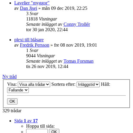
Lavelier "myggor"
av
Dan Jisei
»
mån 09 dec 2019, 22:25
3
Svar
11818
Visningar
Senaste inlägget
av
Conny Trollér
tor 30 jan 2020, 22:44
plexi till blåsare
av
Fredrik Persson
»
fre 08 nov 2019, 19:01
1
Svar
9044
Visningar
Senaste inlägget
av
Tomas Forsman
tis 26 nov 2019, 12:44
Ny tråd
Visa:
Sortera efter:
Håll:
329 trådar
Sida
1
av
17
Hoppa till sida: