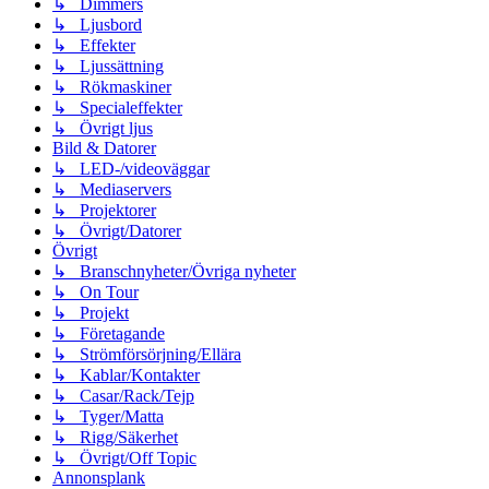
↳ Dimmers
↳ Ljusbord
↳ Effekter
↳ Ljussättning
↳ Rökmaskiner
↳ Specialeffekter
↳ Övrigt ljus
Bild & Datorer
↳ LED-/videoväggar
↳ Mediaservers
↳ Projektorer
↳ Övrigt/Datorer
Övrigt
↳ Branschnyheter/Övriga nyheter
↳ On Tour
↳ Projekt
↳ Företagande
↳ Strömförsörjning/Ellära
↳ Kablar/Kontakter
↳ Casar/Rack/Tejp
↳ Tyger/Matta
↳ Rigg/Säkerhet
↳ Övrigt/Off Topic
Annonsplank