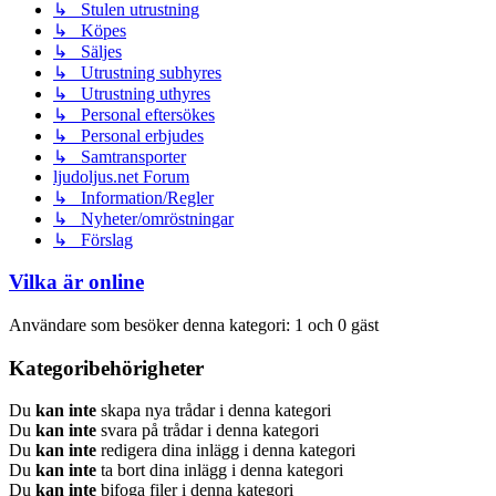
↳ Stulen utrustning
↳ Köpes
↳ Säljes
↳ Utrustning subhyres
↳ Utrustning uthyres
↳ Personal eftersökes
↳ Personal erbjudes
↳ Samtransporter
ljudoljus.net Forum
↳ Information/Regler
↳ Nyheter/omröstningar
↳ Förslag
Vilka är online
Användare som besöker denna kategori: 1 och 0 gäst
Kategoribehörigheter
Du
kan inte
skapa nya trådar i denna kategori
Du
kan inte
svara på trådar i denna kategori
Du
kan inte
redigera dina inlägg i denna kategori
Du
kan inte
ta bort dina inlägg i denna kategori
Du
kan inte
bifoga filer i denna kategori