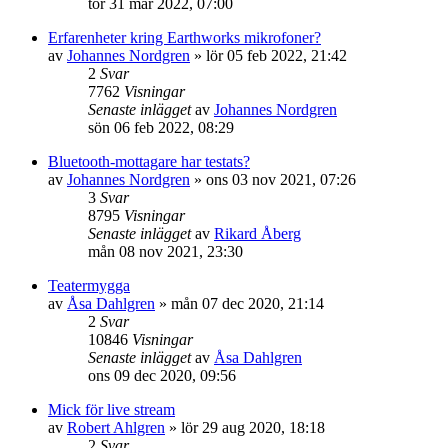
tor 31 mar 2022, 07:00
Erfarenheter kring Earthworks mikrofoner?
av
Johannes Nordgren
»
lör 05 feb 2022, 21:42
2
Svar
7762
Visningar
Senaste inlägget
av
Johannes Nordgren
sön 06 feb 2022, 08:29
Bluetooth-mottagare har testats?
av
Johannes Nordgren
»
ons 03 nov 2021, 07:26
3
Svar
8795
Visningar
Senaste inlägget
av
Rikard Åberg
mån 08 nov 2021, 23:30
Teatermygga
av
Åsa Dahlgren
»
mån 07 dec 2020, 21:14
2
Svar
10846
Visningar
Senaste inlägget
av
Åsa Dahlgren
ons 09 dec 2020, 09:56
Mick för live stream
av
Robert Ahlgren
»
lör 29 aug 2020, 18:18
2
Svar