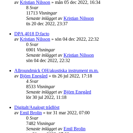
av
Kristian Nilsson
»
mån 05 dec 2022, 16:34
8
Svar
11713
Visningar
Senaste inlägget
av
Kristian Nilsson
tis 20 dec 2022, 23:37
DPA 4018 D:facto
av
Kristian Nilsson
»
sön 04 dec 2022, 22:32
0
Svar
6901
Visningar
Senaste inlägget
av
Kristian Nilsson
sön 04 dec 2022, 22:32
Allroundmick OH/akustiska instrument m.m.
av
Björn Enegård
»
tis 26 jul 2022, 17:18
4
Svar
8533
Visningar
Senaste inlägget
av
Björn Enegård
lör 30 jul 2022, 11:18
Digitalt/Analogt trådlöst
av
Emil Brolin
»
tor 31 mar 2022, 07:00
0
Svar
7482
Visningar
Senaste inlägget
av
Emil Brolin