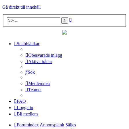
Gå direkt till innehåll
Avancerad
Sök
sökning
Snabblänkar
Obesvarade inlägg
Aktiva trådar
Sök
Medlemmar
Teamet
FAQ
Logga in
Bli medlem
Forumindex
Annonsplank
Säljes