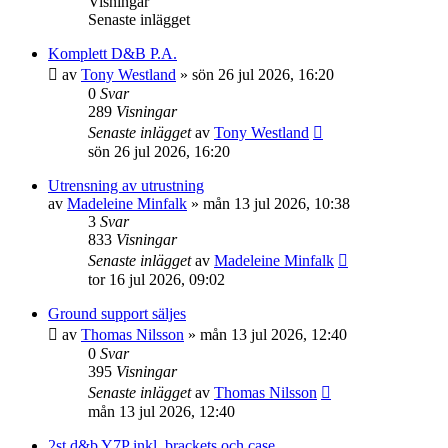
Visningar
Senaste inlägget
Komplett D&B P.A.
av
Tony Westland
»
sön 26 jul 2026, 16:20
0
Svar
289
Visningar
Senaste inlägget
av
Tony Westland
sön 26 jul 2026, 16:20
Utrensning av utrustning
av
Madeleine Minfalk
»
mån 13 jul 2026, 10:38
3
Svar
833
Visningar
Senaste inlägget
av
Madeleine Minfalk
tor 16 jul 2026, 09:02
Ground support säljes
av
Thomas Nilsson
»
mån 13 jul 2026, 12:40
0
Svar
395
Visningar
Senaste inlägget
av
Thomas Nilsson
mån 13 jul 2026, 12:40
2st d&b Y7P inkl. brackets och case