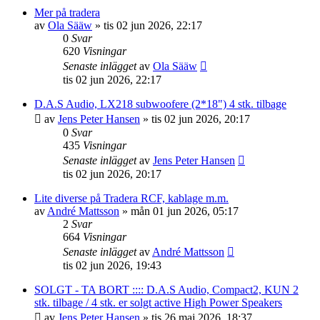
Mer på tradera
av
Ola Sääw
»
tis 02 jun 2026, 22:17
0
Svar
620
Visningar
Senaste inlägget
av
Ola Sääw
tis 02 jun 2026, 22:17
D.A.S Audio, LX218 subwoofere (2*18") 4 stk. tilbage
av
Jens Peter Hansen
»
tis 02 jun 2026, 20:17
0
Svar
435
Visningar
Senaste inlägget
av
Jens Peter Hansen
tis 02 jun 2026, 20:17
Lite diverse på Tradera RCF, kablage m.m.
av
André Mattsson
»
mån 01 jun 2026, 05:17
2
Svar
664
Visningar
Senaste inlägget
av
André Mattsson
tis 02 jun 2026, 19:43
SOLGT - TA BORT :::: D.A.S Audio, Compact2, KUN 2
stk. tilbage / 4 stk. er solgt active High Power Speakers
av
Jens Peter Hansen
»
tis 26 maj 2026, 18:37