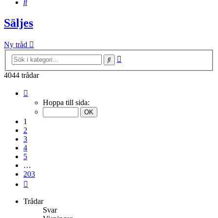
Sök
Säljes
Ny tråd
Avancerad
Sök
sökning
4044 trådar
Sida
1
Hoppa till sida:
av
203
1
2
3
4
5
…
203
Nästa
Trådar
Svar