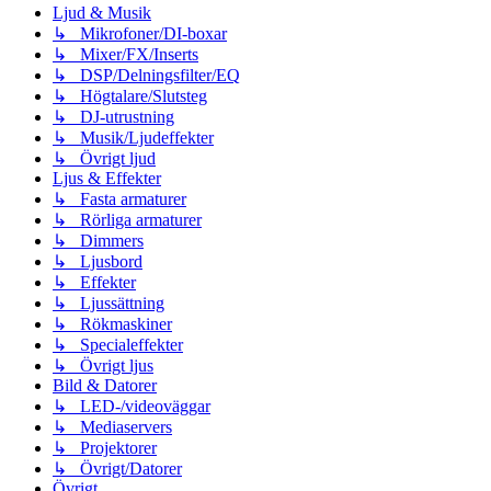
Ljud & Musik
↳ Mikrofoner/DI-boxar
↳ Mixer/FX/Inserts
↳ DSP/Delningsfilter/EQ
↳ Högtalare/Slutsteg
↳ DJ-utrustning
↳ Musik/Ljudeffekter
↳ Övrigt ljud
Ljus & Effekter
↳ Fasta armaturer
↳ Rörliga armaturer
↳ Dimmers
↳ Ljusbord
↳ Effekter
↳ Ljussättning
↳ Rökmaskiner
↳ Specialeffekter
↳ Övrigt ljus
Bild & Datorer
↳ LED-/videoväggar
↳ Mediaservers
↳ Projektorer
↳ Övrigt/Datorer
Övrigt