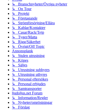
↳ Branschnyheter/Övriga nyheter
↳ On Tour
↳ Projekt
↳ Företagande
↳ Strömförsörjning/Ellära
↳ Kablar/Kontakter
↳ Casar/Rack/Tejp
↳ Tyger/Matta
↳ Rigg/Säkerhet
↳ Övrigt/Off Topic
Annonsplank
↳ Stulen utrustning
↳ Köpes
↳ Säljes
↳ Utrustning subhyres
↳ Utrustning uthyres
↳ Personal eftersökes
↳ Personal erbjudes
↳ Samtransporter
ljudoljus.net Forum
↳ Information/Regler
↳ Nyheter/omröstningar
↳ Förslag