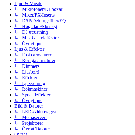
Ljud & Musik
↳ Mikrofoner/DI-boxar
↳ Mixer/FX/Inserts
↳ DSP/Delningsfilter/EQ
↳ Högtalare/Slutsteg
↳ DJ-utrustning
↳ Musik/Ljudeffekter
↳ Övrigt ljud
Ljus & Effekter
↳ Fasta armaturer
↳ Rörliga armaturer
↳ Dimmers
↳ Ljusbord
↳ Effekter
↳ Ljussättning
↳ Rökmaskiner
↳ Specialeffekter
↳ Övrigt ljus
Bild & Datorer
↳ LED-/videoväggar
↳ Mediaservers
↳ Projektorer
↳ Övrigt/Datorer
Övrigt