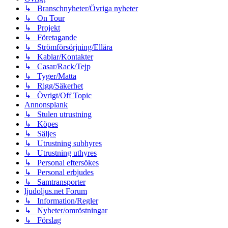
↳ Branschnyheter/Övriga nyheter
↳ On Tour
↳ Projekt
↳ Företagande
↳ Strömförsörjning/Ellära
↳ Kablar/Kontakter
↳ Casar/Rack/Tejp
↳ Tyger/Matta
↳ Rigg/Säkerhet
↳ Övrigt/Off Topic
Annonsplank
↳ Stulen utrustning
↳ Köpes
↳ Säljes
↳ Utrustning subhyres
↳ Utrustning uthyres
↳ Personal eftersökes
↳ Personal erbjudes
↳ Samtransporter
ljudoljus.net Forum
↳ Information/Regler
↳ Nyheter/omröstningar
↳ Förslag