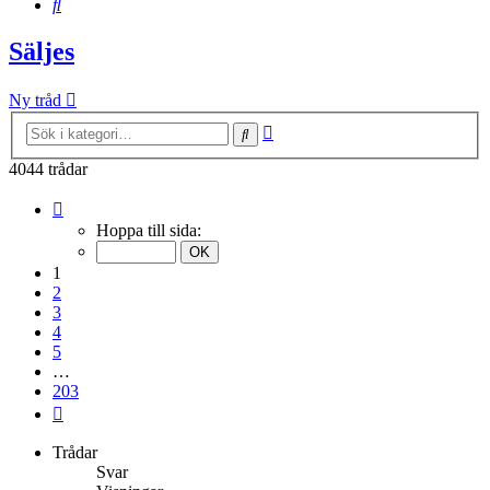
Sök
Säljes
Ny tråd
Avancerad
Sök
sökning
4044 trådar
Sida
1
Hoppa till sida:
av
203
1
2
3
4
5
…
203
Nästa
Trådar
Svar