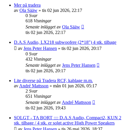
Mer på tradera
av
Ola Sääw
»
tis 02 jun 2026, 22:17
0
Svar
618
Visningar
Senaste inlägget
av
Ola Sääw
tis 02 jun 2026, 22:17
D.A.S Audio, LX218 subwoofere (2*18") 4 stk. tilbage
av
Jens Peter Hansen
»
tis 02 jun 2026, 20:17
0
Svar
432
Visningar
Senaste inlägget
av
Jens Peter Hansen
tis 02 jun 2026, 20:17
Lite diverse på Tradera RCF, kablage m.m.
av
André Mattsson
»
mån 01 jun 2026, 05:17
2
Svar
651
Visningar
Senaste inlägget
av
André Mattsson
tis 02 jun 2026, 19:43
SOLGT - TA BORT :::: D.A.S Audio, Compact2, KUN 2
stk. tilbage / 4 stk. er solgt active High Power Speakers
av
Jens Peter Hansen
»
tis 26 maj 2026, 18:37