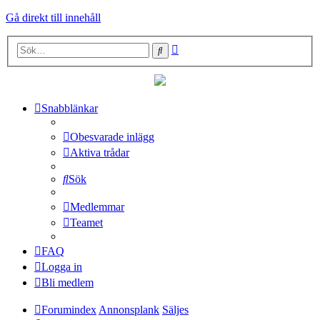
Gå direkt till innehåll
Avancerad
Sök
sökning
Snabblänkar
Obesvarade inlägg
Aktiva trådar
Sök
Medlemmar
Teamet
FAQ
Logga in
Bli medlem
Forumindex
Annonsplank
Säljes