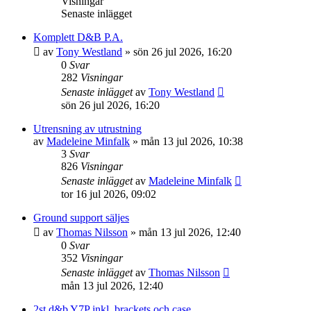
Visningar
Senaste inlägget
Komplett D&B P.A.
av
Tony Westland
»
sön 26 jul 2026, 16:20
0
Svar
282
Visningar
Senaste inlägget
av
Tony Westland
sön 26 jul 2026, 16:20
Utrensning av utrustning
av
Madeleine Minfalk
»
mån 13 jul 2026, 10:38
3
Svar
826
Visningar
Senaste inlägget
av
Madeleine Minfalk
tor 16 jul 2026, 09:02
Ground support säljes
av
Thomas Nilsson
»
mån 13 jul 2026, 12:40
0
Svar
352
Visningar
Senaste inlägget
av
Thomas Nilsson
mån 13 jul 2026, 12:40
2st d&b Y7P inkl. brackets och case