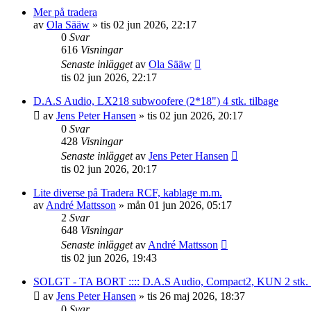
Mer på tradera
av
Ola Sääw
»
tis 02 jun 2026, 22:17
0
Svar
616
Visningar
Senaste inlägget
av
Ola Sääw
tis 02 jun 2026, 22:17
D.A.S Audio, LX218 subwoofere (2*18") 4 stk. tilbage
av
Jens Peter Hansen
»
tis 02 jun 2026, 20:17
0
Svar
428
Visningar
Senaste inlägget
av
Jens Peter Hansen
tis 02 jun 2026, 20:17
Lite diverse på Tradera RCF, kablage m.m.
av
André Mattsson
»
mån 01 jun 2026, 05:17
2
Svar
648
Visningar
Senaste inlägget
av
André Mattsson
tis 02 jun 2026, 19:43
SOLGT - TA BORT :::: D.A.S Audio, Compact2, KUN 2 stk. tilb
av
Jens Peter Hansen
»
tis 26 maj 2026, 18:37
0
Svar