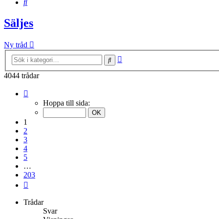
Sök
Säljes
Ny tråd
Avancerad
Sök
sökning
4044 trådar
Sida
1
Hoppa till sida:
av
203
1
2
3
4
5
…
203
Nästa
Trådar
Svar