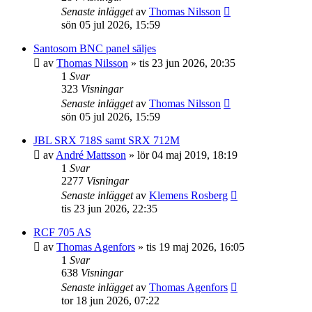
Senaste inlägget
av
Thomas Nilsson
sön 05 jul 2026, 15:59
Santosom BNC panel säljes
av
Thomas Nilsson
»
tis 23 jun 2026, 20:35
1
Svar
323
Visningar
Senaste inlägget
av
Thomas Nilsson
sön 05 jul 2026, 15:59
JBL SRX 718S samt SRX 712M
av
André Mattsson
»
lör 04 maj 2019, 18:19
1
Svar
2277
Visningar
Senaste inlägget
av
Klemens Rosberg
tis 23 jun 2026, 22:35
RCF 705 AS
av
Thomas Agenfors
»
tis 19 maj 2026, 16:05
1
Svar
638
Visningar
Senaste inlägget
av
Thomas Agenfors
tor 18 jun 2026, 07:22