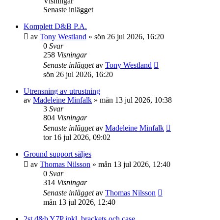
Visningar
Senaste inlägget
Komplett D&B P.A.
av
Tony Westland
»
sön 26 jul 2026, 16:20
0
Svar
258
Visningar
Senaste inlägget
av
Tony Westland
sön 26 jul 2026, 16:20
Utrensning av utrustning
av
Madeleine Minfalk
»
mån 13 jul 2026, 10:38
3
Svar
804
Visningar
Senaste inlägget
av
Madeleine Minfalk
tor 16 jul 2026, 09:02
Ground support säljes
av
Thomas Nilsson
»
mån 13 jul 2026, 12:40
0
Svar
314
Visningar
Senaste inlägget
av
Thomas Nilsson
mån 13 jul 2026, 12:40
2st d&b Y7P inkl. brackets och case