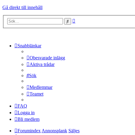
Gå direkt till innehåll
Avancerad
Sök
sökning
Snabblänkar
Obesvarade inlägg
Aktiva trådar
Sök
Medlemmar
Teamet
FAQ
Logga in
Bli medlem
Forumindex
Annonsplank
Säljes