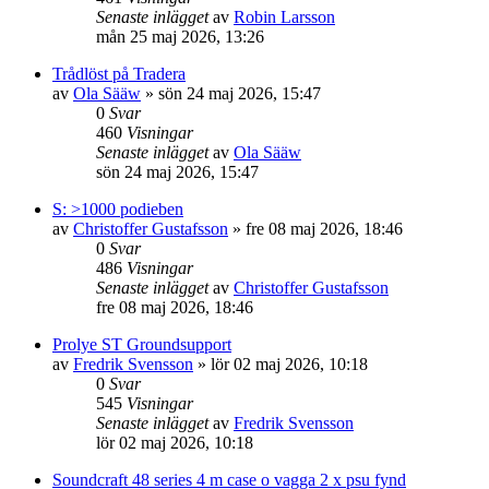
Senaste inlägget
av
Robin Larsson
mån 25 maj 2026, 13:26
Trådlöst på Tradera
av
Ola Sääw
»
sön 24 maj 2026, 15:47
0
Svar
460
Visningar
Senaste inlägget
av
Ola Sääw
sön 24 maj 2026, 15:47
S: >1000 podieben
av
Christoffer Gustafsson
»
fre 08 maj 2026, 18:46
0
Svar
486
Visningar
Senaste inlägget
av
Christoffer Gustafsson
fre 08 maj 2026, 18:46
Prolye ST Groundsupport
av
Fredrik Svensson
»
lör 02 maj 2026, 10:18
0
Svar
545
Visningar
Senaste inlägget
av
Fredrik Svensson
lör 02 maj 2026, 10:18
Soundcraft 48 series 4 m case o vagga 2 x psu fynd