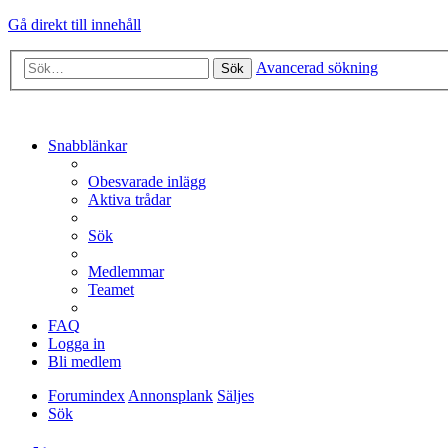
Gå direkt till innehåll
Avancerad sökning
Sök
Snabblänkar
Obesvarade inlägg
Aktiva trådar
Sök
Medlemmar
Teamet
FAQ
Logga in
Bli medlem
Forumindex
Annonsplank
Säljes
Sök