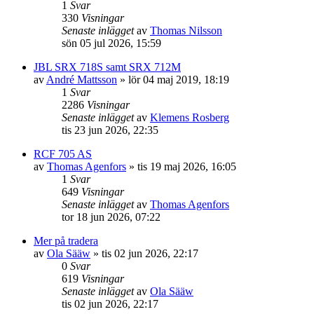
1
Svar
330
Visningar
Senaste inlägget
av
Thomas Nilsson
sön 05 jul 2026, 15:59
JBL SRX 718S samt SRX 712M
av
André Mattsson
»
lör 04 maj 2019, 18:19
1
Svar
2286
Visningar
Senaste inlägget
av
Klemens Rosberg
tis 23 jun 2026, 22:35
RCF 705 AS
av
Thomas Agenfors
»
tis 19 maj 2026, 16:05
1
Svar
649
Visningar
Senaste inlägget
av
Thomas Agenfors
tor 18 jun 2026, 07:22
Mer på tradera
av
Ola Sääw
»
tis 02 jun 2026, 22:17
0
Svar
619
Visningar
Senaste inlägget
av
Ola Sääw
tis 02 jun 2026, 22:17