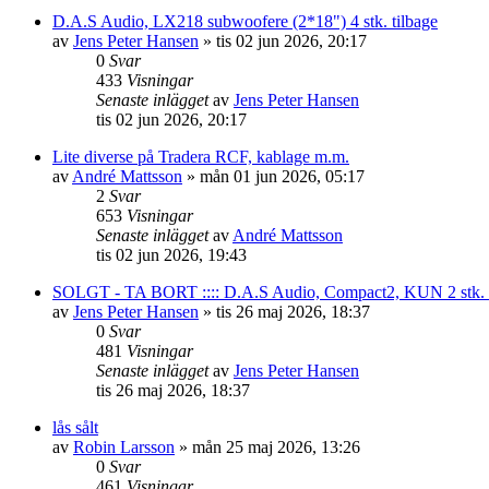
D.A.S Audio, LX218 subwoofere (2*18") 4 stk. tilbage
av
Jens Peter Hansen
»
tis 02 jun 2026, 20:17
0
Svar
433
Visningar
Senaste inlägget
av
Jens Peter Hansen
tis 02 jun 2026, 20:17
Lite diverse på Tradera RCF, kablage m.m.
av
André Mattsson
»
mån 01 jun 2026, 05:17
2
Svar
653
Visningar
Senaste inlägget
av
André Mattsson
tis 02 jun 2026, 19:43
SOLGT - TA BORT :::: D.A.S Audio, Compact2, KUN 2 stk. tilb
av
Jens Peter Hansen
»
tis 26 maj 2026, 18:37
0
Svar
481
Visningar
Senaste inlägget
av
Jens Peter Hansen
tis 26 maj 2026, 18:37
lås sålt
av
Robin Larsson
»
mån 25 maj 2026, 13:26
0
Svar
461
Visningar