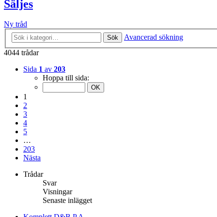
Säljes
Ny tråd
Avancerad sökning
Sök
4044 trådar
Sida
1
av
203
Hoppa till sida:
1
2
3
4
5
…
203
Nästa
Trådar
Svar
Visningar
Senaste inlägget
Komplett D&B P.A.