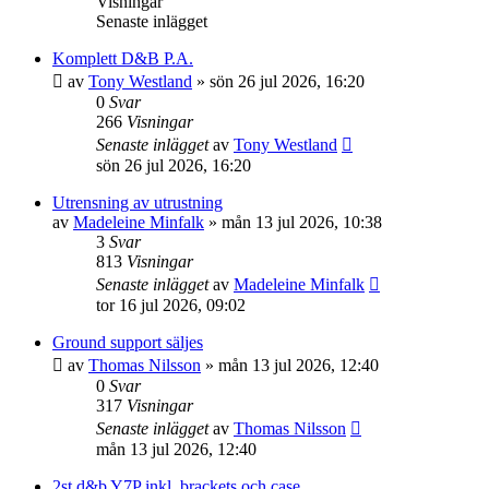
Visningar
Senaste inlägget
Komplett D&B P.A.
av
Tony Westland
»
sön 26 jul 2026, 16:20
0
Svar
266
Visningar
Senaste inlägget
av
Tony Westland
sön 26 jul 2026, 16:20
Utrensning av utrustning
av
Madeleine Minfalk
»
mån 13 jul 2026, 10:38
3
Svar
813
Visningar
Senaste inlägget
av
Madeleine Minfalk
tor 16 jul 2026, 09:02
Ground support säljes
av
Thomas Nilsson
»
mån 13 jul 2026, 12:40
0
Svar
317
Visningar
Senaste inlägget
av
Thomas Nilsson
mån 13 jul 2026, 12:40
2st d&b Y7P inkl. brackets och case