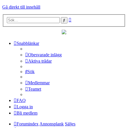
Gå direkt till innehåll
Avancerad
Sök
sökning
Snabblänkar
Obesvarade inlägg
Aktiva trådar
Sök
Medlemmar
Teamet
FAQ
Logga in
Bli medlem
Forumindex
Annonsplank
Säljes