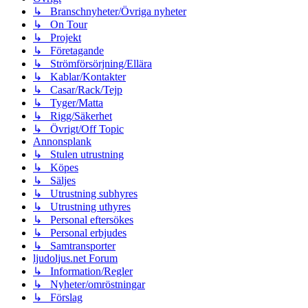
↳ Branschnyheter/Övriga nyheter
↳ On Tour
↳ Projekt
↳ Företagande
↳ Strömförsörjning/Ellära
↳ Kablar/Kontakter
↳ Casar/Rack/Tejp
↳ Tyger/Matta
↳ Rigg/Säkerhet
↳ Övrigt/Off Topic
Annonsplank
↳ Stulen utrustning
↳ Köpes
↳ Säljes
↳ Utrustning subhyres
↳ Utrustning uthyres
↳ Personal eftersökes
↳ Personal erbjudes
↳ Samtransporter
ljudoljus.net Forum
↳ Information/Regler
↳ Nyheter/omröstningar
↳ Förslag