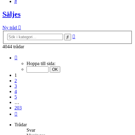
Sök
Säljes
Ny tråd
Avancerad
Sök
sökning
4044 trådar
Sida
1
Hoppa till sida:
av
203
1
2
3
4
5
…
203
Nästa
Trådar
Svar