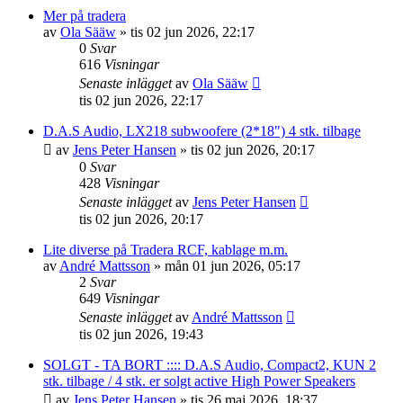
Mer på tradera
av
Ola Sääw
»
tis 02 jun 2026, 22:17
0
Svar
616
Visningar
Senaste inlägget
av
Ola Sääw
tis 02 jun 2026, 22:17
D.A.S Audio, LX218 subwoofere (2*18") 4 stk. tilbage
av
Jens Peter Hansen
»
tis 02 jun 2026, 20:17
0
Svar
428
Visningar
Senaste inlägget
av
Jens Peter Hansen
tis 02 jun 2026, 20:17
Lite diverse på Tradera RCF, kablage m.m.
av
André Mattsson
»
mån 01 jun 2026, 05:17
2
Svar
649
Visningar
Senaste inlägget
av
André Mattsson
tis 02 jun 2026, 19:43
SOLGT - TA BORT :::: D.A.S Audio, Compact2, KUN 2
stk. tilbage / 4 stk. er solgt active High Power Speakers
av
Jens Peter Hansen
»
tis 26 maj 2026, 18:37