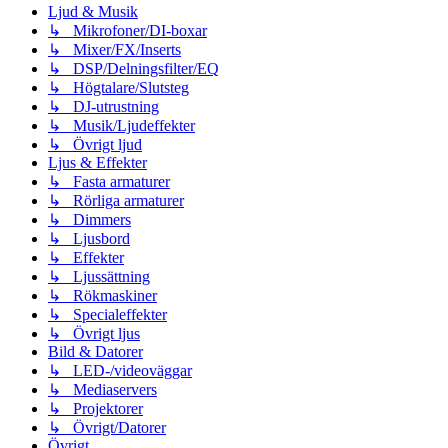
Ljud & Musik
↳ Mikrofoner/DI-boxar
↳ Mixer/FX/Inserts
↳ DSP/Delningsfilter/EQ
↳ Högtalare/Slutsteg
↳ DJ-utrustning
↳ Musik/Ljudeffekter
↳ Övrigt ljud
Ljus & Effekter
↳ Fasta armaturer
↳ Rörliga armaturer
↳ Dimmers
↳ Ljusbord
↳ Effekter
↳ Ljussättning
↳ Rökmaskiner
↳ Specialeffekter
↳ Övrigt ljus
Bild & Datorer
↳ LED-/videoväggar
↳ Mediaservers
↳ Projektorer
↳ Övrigt/Datorer
Övrigt