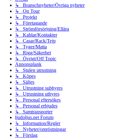
↳ Branschnyheter/Övriga nyheter
↳ On Tour
↳ Projekt
↳ Företagande
↳ Strömförsörjning/Ellära
↳ Kablar/Kontakter
↳ Casar/Rack/Tejp
↳ Tyger/Matta
↳ Rigg/Säkerhet
↳ Övrigt/Off Topic
Annonsplank
↳ Stulen utrustning
↳ Köpes
↳ Säljes
↳ Utrustning subhyres
↳ Utrustning uthyres
↳ Personal eftersökes
↳ Personal erbjudes
↳ Samtransporter
ljudoljus.net Forum
↳ Information/Regler
↳ Nyheter/omröstningar
↳ Förslag