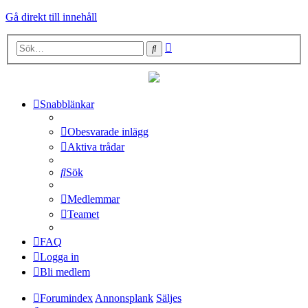
Gå direkt till innehåll
Avancerad
Sök
sökning
Snabblänkar
Obesvarade inlägg
Aktiva trådar
Sök
Medlemmar
Teamet
FAQ
Logga in
Bli medlem
Forumindex
Annonsplank
Säljes