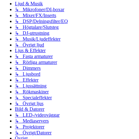
Ljud & Musik
↳ Mikrofoner/DI-boxar
↳ Mixer/FX/Inserts
↳ DSP/Delningsfilter/EQ
↳ Högtalare/Slutsteg
↳ DJ-utrustning
↳ Musik/Ljudeffekter
↳ Övrigt ljud
Ljus & Effekter
↳ Fasta armaturer
↳ Rörliga armaturer
↳ Dimmers
↳ Ljusbord
↳ Effekter
↳ Ljussättning
↳ Rökmaskiner
↳ Specialeffekter
↳ Övrigt ljus
Bild & Datorer
↳ LED-/videoväggar
↳ Mediaservers
↳ Projektorer
↳ Övrigt/Datorer
Övrigt