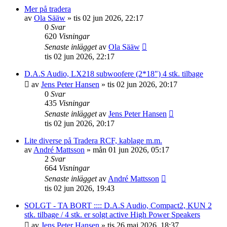
Mer på tradera
av
Ola Sääw
»
tis 02 jun 2026, 22:17
0
Svar
620
Visningar
Senaste inlägget
av
Ola Sääw
tis 02 jun 2026, 22:17
D.A.S Audio, LX218 subwoofere (2*18") 4 stk. tilbage
av
Jens Peter Hansen
»
tis 02 jun 2026, 20:17
0
Svar
435
Visningar
Senaste inlägget
av
Jens Peter Hansen
tis 02 jun 2026, 20:17
Lite diverse på Tradera RCF, kablage m.m.
av
André Mattsson
»
mån 01 jun 2026, 05:17
2
Svar
664
Visningar
Senaste inlägget
av
André Mattsson
tis 02 jun 2026, 19:43
SOLGT - TA BORT :::: D.A.S Audio, Compact2, KUN 2
stk. tilbage / 4 stk. er solgt active High Power Speakers
av
Jens Peter Hansen
»
tis 26 maj 2026, 18:37