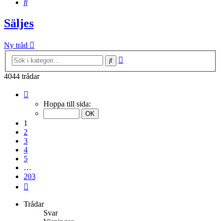
Sök
Säljes
Ny tråd
Avancerad
Sök
sökning
4044 trådar
Sida
1
Hoppa till sida:
av
203
1
2
3
4
5
…
203
Nästa
Trådar
Svar