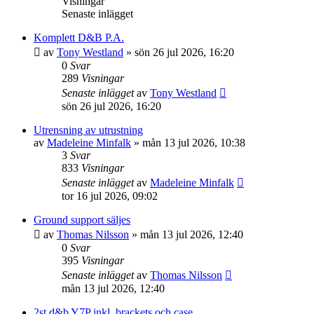
Visningar
Senaste inlägget
Komplett D&B P.A.
av
Tony Westland
»
sön 26 jul 2026, 16:20
0
Svar
289
Visningar
Senaste inlägget
av
Tony Westland
sön 26 jul 2026, 16:20
Utrensning av utrustning
av
Madeleine Minfalk
»
mån 13 jul 2026, 10:38
3
Svar
833
Visningar
Senaste inlägget
av
Madeleine Minfalk
tor 16 jul 2026, 09:02
Ground support säljes
av
Thomas Nilsson
»
mån 13 jul 2026, 12:40
0
Svar
395
Visningar
Senaste inlägget
av
Thomas Nilsson
mån 13 jul 2026, 12:40
2st d&b Y7P inkl. brackets och case