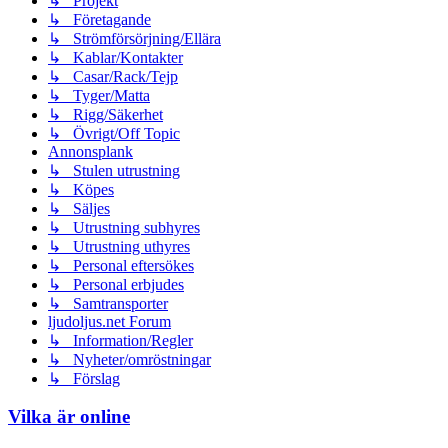
↳ Projekt
↳ Företagande
↳ Strömförsörjning/Ellära
↳ Kablar/Kontakter
↳ Casar/Rack/Tejp
↳ Tyger/Matta
↳ Rigg/Säkerhet
↳ Övrigt/Off Topic
Annonsplank
↳ Stulen utrustning
↳ Köpes
↳ Säljes
↳ Utrustning subhyres
↳ Utrustning uthyres
↳ Personal eftersökes
↳ Personal erbjudes
↳ Samtransporter
ljudoljus.net Forum
↳ Information/Regler
↳ Nyheter/omröstningar
↳ Förslag
Vilka är online