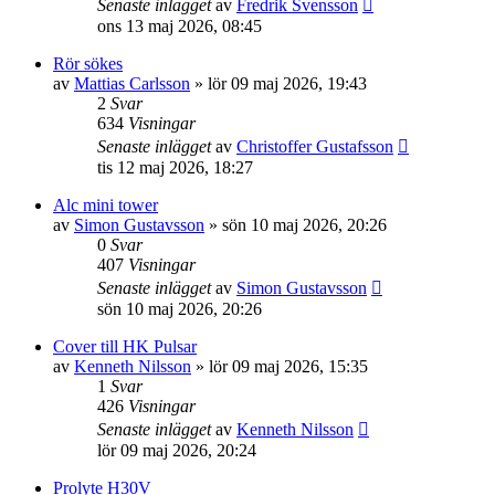
Senaste inlägget
av
Fredrik Svensson
ons 13 maj 2026, 08:45
Rör sökes
av
Mattias Carlsson
»
lör 09 maj 2026, 19:43
2
Svar
634
Visningar
Senaste inlägget
av
Christoffer Gustafsson
tis 12 maj 2026, 18:27
Alc mini tower
av
Simon Gustavsson
»
sön 10 maj 2026, 20:26
0
Svar
407
Visningar
Senaste inlägget
av
Simon Gustavsson
sön 10 maj 2026, 20:26
Cover till HK Pulsar
av
Kenneth Nilsson
»
lör 09 maj 2026, 15:35
1
Svar
426
Visningar
Senaste inlägget
av
Kenneth Nilsson
lör 09 maj 2026, 20:24
Prolyte H30V