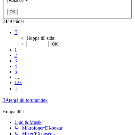
2449 trådar
Sida
1
Hoppa till sida:
av
123
1
2
3
4
5
…
123
Nästa
Återgå till forumindex
Hoppa till
Ljud & Musik
↳ Mikrofoner/DI-boxar
↳ Mixer/FX/Inserts