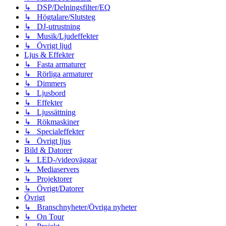
↳ DSP/Delningsfilter/EQ
↳ Högtalare/Slutsteg
↳ DJ-utrustning
↳ Musik/Ljudeffekter
↳ Övrigt ljud
Ljus & Effekter
↳ Fasta armaturer
↳ Rörliga armaturer
↳ Dimmers
↳ Ljusbord
↳ Effekter
↳ Ljussättning
↳ Rökmaskiner
↳ Specialeffekter
↳ Övrigt ljus
Bild & Datorer
↳ LED-/videoväggar
↳ Mediaservers
↳ Projektorer
↳ Övrigt/Datorer
Övrigt
↳ Branschnyheter/Övriga nyheter
↳ On Tour