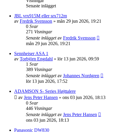
Visningar
Senaste inlägget
JBL vrx915M eller srx712m
av
Fredrik Svensson
»
mån 29 jun 2026, 19:21
0
Svar
271
Visningar
Senaste inlägget
av
Fredrik Svensson
mån 29 jun 2026, 19:21
Sennheiser ASA 1
av
Torbjörn Engdahl
»
lör 13 jun 2026, 09:59
1
Svar
389
Visningar
Senaste inlägget
av
Johannes Nordgren
lör 13 jun 2026, 17:52
ADAMSON S- Series Højttalere
av
Jens Peter Hansen
»
ons 03 jun 2026, 18:13
0
Svar
446
Visningar
Senaste inlägget
av
Jens Peter Hansen
ons 03 jun 2026, 18:13
Panasonic DW830