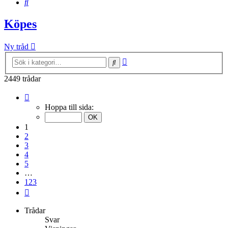
Sök
Köpes
Ny tråd
Avancerad
Sök
sökning
2449 trådar
Sida
1
Hoppa till sida:
av
123
1
2
3
4
5
…
123
Nästa
Trådar
Svar