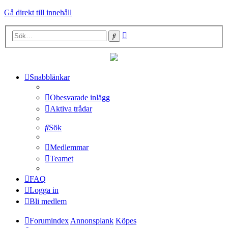
Gå direkt till innehåll
Avancerad
Sök
sökning
Snabblänkar
Obesvarade inlägg
Aktiva trådar
Sök
Medlemmar
Teamet
FAQ
Logga in
Bli medlem
Forumindex
Annonsplank
Köpes