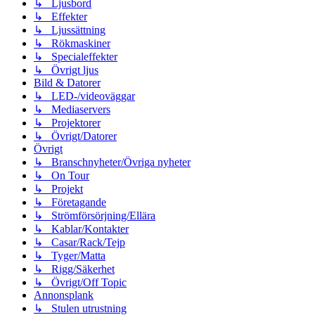
↳ Ljusbord
↳ Effekter
↳ Ljussättning
↳ Rökmaskiner
↳ Specialeffekter
↳ Övrigt ljus
Bild & Datorer
↳ LED-/videoväggar
↳ Mediaservers
↳ Projektorer
↳ Övrigt/Datorer
Övrigt
↳ Branschnyheter/Övriga nyheter
↳ On Tour
↳ Projekt
↳ Företagande
↳ Strömförsörjning/Ellära
↳ Kablar/Kontakter
↳ Casar/Rack/Tejp
↳ Tyger/Matta
↳ Rigg/Säkerhet
↳ Övrigt/Off Topic
Annonsplank
↳ Stulen utrustning