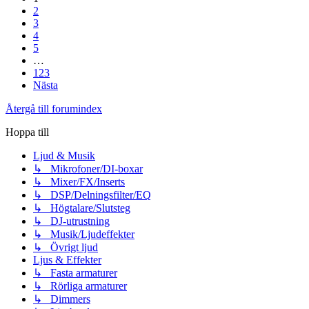
2
3
4
5
…
123
Nästa
Återgå till forumindex
Hoppa till
Ljud & Musik
↳ Mikrofoner/DI-boxar
↳ Mixer/FX/Inserts
↳ DSP/Delningsfilter/EQ
↳ Högtalare/Slutsteg
↳ DJ-utrustning
↳ Musik/Ljudeffekter
↳ Övrigt ljud
Ljus & Effekter
↳ Fasta armaturer
↳ Rörliga armaturer
↳ Dimmers