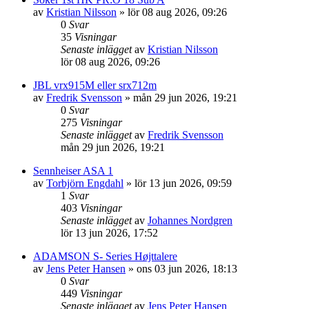
av
Kristian Nilsson
»
lör 08 aug 2026, 09:26
0
Svar
35
Visningar
Senaste inlägget
av
Kristian Nilsson
lör 08 aug 2026, 09:26
JBL vrx915M eller srx712m
av
Fredrik Svensson
»
mån 29 jun 2026, 19:21
0
Svar
275
Visningar
Senaste inlägget
av
Fredrik Svensson
mån 29 jun 2026, 19:21
Sennheiser ASA 1
av
Torbjörn Engdahl
»
lör 13 jun 2026, 09:59
1
Svar
403
Visningar
Senaste inlägget
av
Johannes Nordgren
lör 13 jun 2026, 17:52
ADAMSON S- Series Højttalere
av
Jens Peter Hansen
»
ons 03 jun 2026, 18:13
0
Svar
449
Visningar
Senaste inlägget
av
Jens Peter Hansen