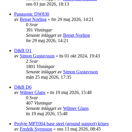
ons 03 jun 2026, 18:13
Panasonic DW830
av
Bengt Norling
»
fre 29 maj 2026, 14:21
0
Svar
391
Visningar
Senaste inlägget
av
Bengt Norling
fre 29 maj 2026, 14:21
D&B Q1
av
Simon Gustavsson
»
tis 01 okt 2024, 19:43
2
Svar
1801
Visningar
Senaste inlägget
av
Simon Gustavsson
mån 25 maj 2026, 17:35
D&B D6
av
Wilmer Glans
»
tis 19 maj 2026, 15:48
0
Svar
407
Visningar
Senaste inlägget
av
Wilmer Glans
tis 19 maj 2026, 15:48
Prolyte MPT004 base steel (ground support) köpes
av
Fredrik Svensson
»
ons 13 maj 2026, 08:45