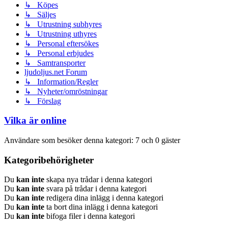
↳ Köpes
↳ Säljes
↳ Utrustning subhyres
↳ Utrustning uthyres
↳ Personal eftersökes
↳ Personal erbjudes
↳ Samtransporter
ljudoljus.net Forum
↳ Information/Regler
↳ Nyheter/omröstningar
↳ Förslag
Vilka är online
Användare som besöker denna kategori: 7 och 0 gäster
Kategoribehörigheter
Du
kan inte
skapa nya trådar i denna kategori
Du
kan inte
svara på trådar i denna kategori
Du
kan inte
redigera dina inlägg i denna kategori
Du
kan inte
ta bort dina inlägg i denna kategori
Du
kan inte
bifoga filer i denna kategori