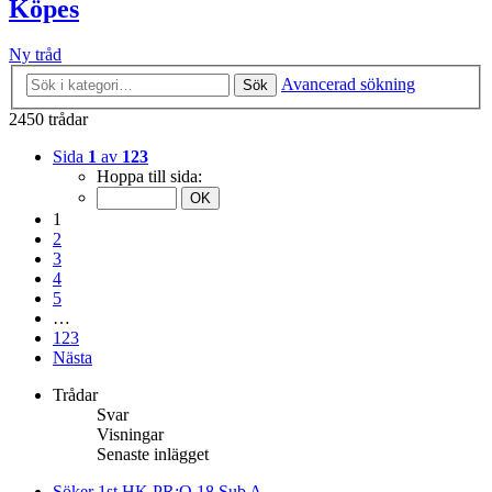
Köpes
Ny tråd
Avancerad sökning
Sök
2450 trådar
Sida
1
av
123
Hoppa till sida:
1
2
3
4
5
…
123
Nästa
Trådar
Svar
Visningar
Senaste inlägget
Söker 1st HK PR:O 18 Sub A