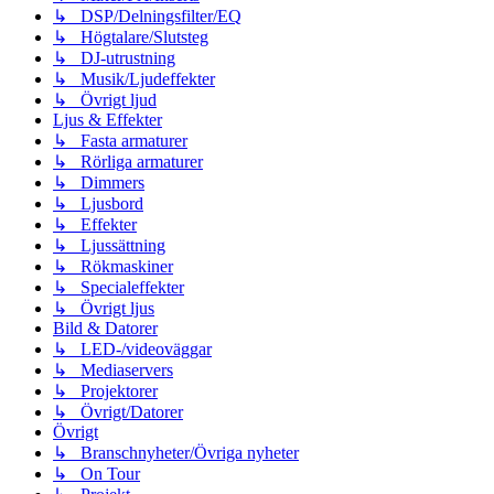
↳ DSP/Delningsfilter/EQ
↳ Högtalare/Slutsteg
↳ DJ-utrustning
↳ Musik/Ljudeffekter
↳ Övrigt ljud
Ljus & Effekter
↳ Fasta armaturer
↳ Rörliga armaturer
↳ Dimmers
↳ Ljusbord
↳ Effekter
↳ Ljussättning
↳ Rökmaskiner
↳ Specialeffekter
↳ Övrigt ljus
Bild & Datorer
↳ LED-/videoväggar
↳ Mediaservers
↳ Projektorer
↳ Övrigt/Datorer
Övrigt
↳ Branschnyheter/Övriga nyheter
↳ On Tour