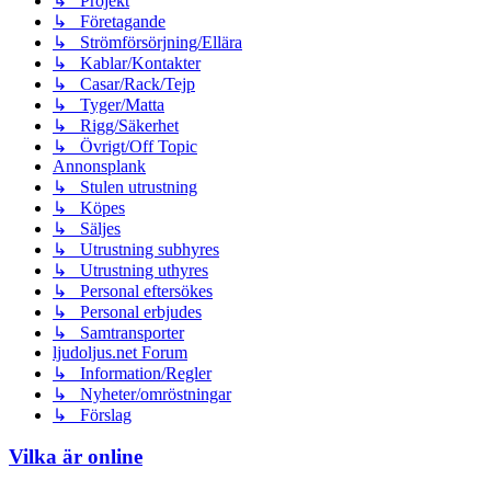
↳ Projekt
↳ Företagande
↳ Strömförsörjning/Ellära
↳ Kablar/Kontakter
↳ Casar/Rack/Tejp
↳ Tyger/Matta
↳ Rigg/Säkerhet
↳ Övrigt/Off Topic
Annonsplank
↳ Stulen utrustning
↳ Köpes
↳ Säljes
↳ Utrustning subhyres
↳ Utrustning uthyres
↳ Personal eftersökes
↳ Personal erbjudes
↳ Samtransporter
ljudoljus.net Forum
↳ Information/Regler
↳ Nyheter/omröstningar
↳ Förslag
Vilka är online