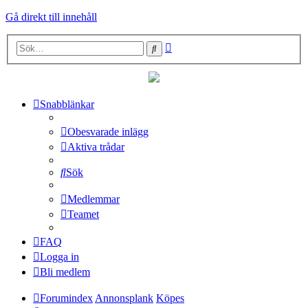
Gå direkt till innehåll
Avancerad
Sök
sökning
Snabblänkar
Obesvarade inlägg
Aktiva trådar
Sök
Medlemmar
Teamet
FAQ
Logga in
Bli medlem
Forumindex
Annonsplank
Köpes