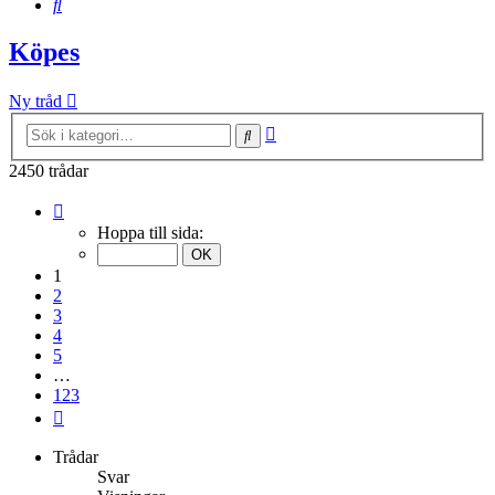
Sök
Köpes
Ny tråd
Avancerad
Sök
sökning
2450 trådar
Sida
1
Hoppa till sida:
av
123
1
2
3
4
5
…
123
Nästa
Trådar
Svar