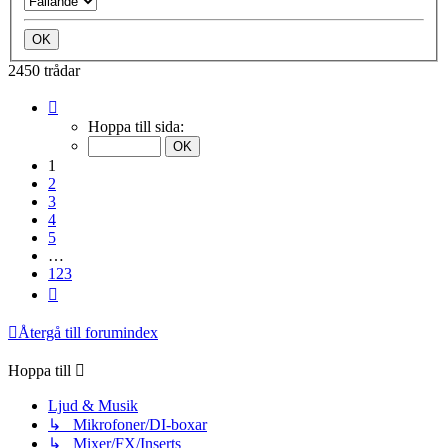
2450 trådar
Sida
1
Hoppa till sida:
av
123
1
2
3
4
5
…
123
Nästa
Återgå till forumindex
Hoppa till
Ljud & Musik
↳ Mikrofoner/DI-boxar
↳ Mixer/FX/Inserts