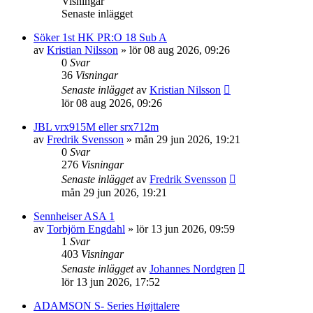
Visningar
Senaste inlägget
Söker 1st HK PR:O 18 Sub A
av
Kristian Nilsson
»
lör 08 aug 2026, 09:26
0
Svar
36
Visningar
Senaste inlägget
av
Kristian Nilsson
lör 08 aug 2026, 09:26
JBL vrx915M eller srx712m
av
Fredrik Svensson
»
mån 29 jun 2026, 19:21
0
Svar
276
Visningar
Senaste inlägget
av
Fredrik Svensson
mån 29 jun 2026, 19:21
Sennheiser ASA 1
av
Torbjörn Engdahl
»
lör 13 jun 2026, 09:59
1
Svar
403
Visningar
Senaste inlägget
av
Johannes Nordgren
lör 13 jun 2026, 17:52
ADAMSON S- Series Højttalere