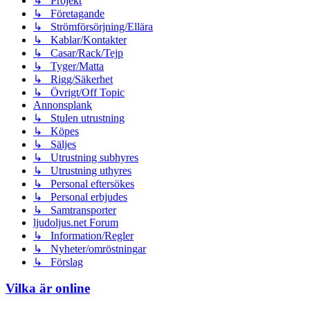
↳ Projekt
↳ Företagande
↳ Strömförsörjning/Ellära
↳ Kablar/Kontakter
↳ Casar/Rack/Tejp
↳ Tyger/Matta
↳ Rigg/Säkerhet
↳ Övrigt/Off Topic
Annonsplank
↳ Stulen utrustning
↳ Köpes
↳ Säljes
↳ Utrustning subhyres
↳ Utrustning uthyres
↳ Personal eftersökes
↳ Personal erbjudes
↳ Samtransporter
ljudoljus.net Forum
↳ Information/Regler
↳ Nyheter/omröstningar
↳ Förslag
Vilka är online