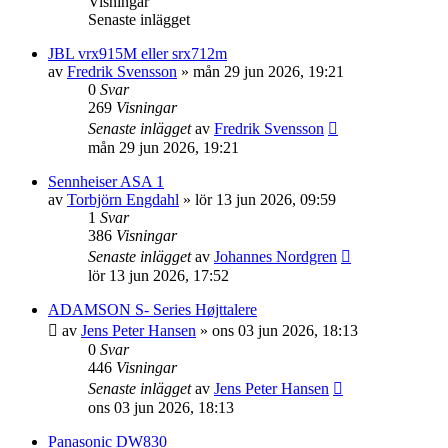
Visningar
Senaste inlägget
JBL vrx915M eller srx712m
av
Fredrik Svensson
»
mån 29 jun 2026, 19:21
0
Svar
269
Visningar
Senaste inlägget
av
Fredrik Svensson
mån 29 jun 2026, 19:21
Sennheiser ASA 1
av
Torbjörn Engdahl
»
lör 13 jun 2026, 09:59
1
Svar
386
Visningar
Senaste inlägget
av
Johannes Nordgren
lör 13 jun 2026, 17:52
ADAMSON S- Series Højttalere
av
Jens Peter Hansen
»
ons 03 jun 2026, 18:13
0
Svar
446
Visningar
Senaste inlägget
av
Jens Peter Hansen
ons 03 jun 2026, 18:13
Panasonic DW830