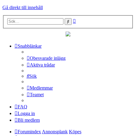
Gå direkt till innehåll
Avancerad
Sök
sökning
Snabblänkar
Obesvarade inlägg
Aktiva trådar
Sök
Medlemmar
Teamet
FAQ
Logga in
Bli medlem
Forumindex
Annonsplank
Köpes