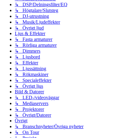
↳ DSP/Delningsfilter/EQ
↳ Högtalare/Slutsteg
↳ DJ-utrustning
↳ Musik/Ljudeffekter
↳ Övrigt ljud
Ljus & Effekter
↳ Fasta armaturer
↳ Rörliga armaturer
↳ Dimmers
↳ Ljusbord
↳ Effekter
↳ Ljussättning
↳ Rökmaskiner
↳ Specialeffekter
↳ Övrigt ljus
Bild & Datorer
↳ LED-/videoväggar
↳ Mediaservers
↳ Projektorer
↳ Övrigt/Datorer
Övrigt
↳ Branschnyheter/Övriga nyheter
↳ On Tour