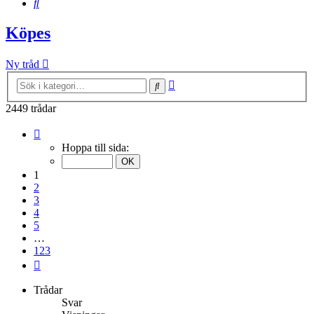
Sök
Köpes
Ny tråd
Avancerad
Sök
sökning
2449 trådar
Sida
1
Hoppa till sida:
av
123
1
2
3
4
5
…
123
Nästa
Trådar
Svar