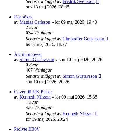
Senaste inlägget
av
Fredrik Svensson
ons 13 maj 2026, 08:45
Rör sökes
av
Mattias Carlsson
»
lör 09 maj 2026, 19:43
2
Svar
634
Visningar
Senaste inlägget
av
Christoffer Gustafsson
tis 12 maj 2026, 18:27
Alc mini tower
av
Simon Gustavsson
»
sön 10 maj 2026, 20:26
0
Svar
407
Visningar
Senaste inlägget
av
Simon Gustavsson
sön 10 maj 2026, 20:26
Cover till HK Pulsar
av
Kenneth Nilsson
»
lör 09 maj 2026, 15:35
1
Svar
426
Visningar
Senaste inlägget
av
Kenneth Nilsson
lör 09 maj 2026, 20:24
Prolyte H30V