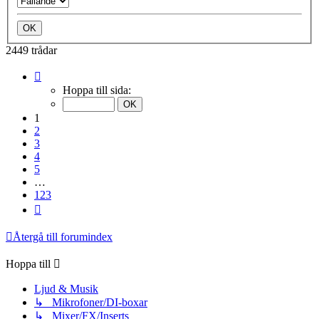
2449 trådar
Sida
1
Hoppa till sida:
av
123
1
2
3
4
5
…
123
Nästa
Återgå till forumindex
Hoppa till
Ljud & Musik
↳ Mikrofoner/DI-boxar
↳ Mixer/FX/Inserts