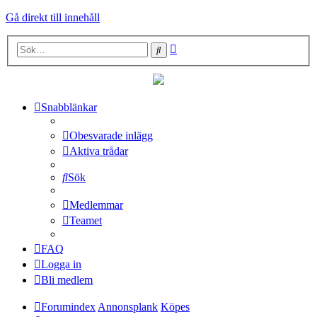
Gå direkt till innehåll
Avancerad
Sök
sökning
Snabblänkar
Obesvarade inlägg
Aktiva trådar
Sök
Medlemmar
Teamet
FAQ
Logga in
Bli medlem
Forumindex
Annonsplank
Köpes