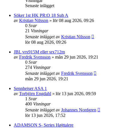
Visningar
Senaste inlägget
Söker 1st HK PR:O 18 Sub A
av
Kristian Nilsson
»
lör 08 aug 2026, 09:26
0
Svar
21
Visningar
Senaste inlägget
av
Kristian Nilsson
lör 08 aug 2026, 09:26
JBL vrx915M eller srx712m
av
Fredrik Svensson
»
mån 29 jun 2026, 19:21
0
Svar
274
Visningar
Senaste inlägget
av
Fredrik Svensson
mån 29 jun 2026, 19:21
Sennheiser ASA 1
av
Torbjörn Engdahl
»
lör 13 jun 2026, 09:59
1
Svar
400
Visningar
Senaste inlägget
av
Johannes Nordgren
lör 13 jun 2026, 17:52
ADAMSON S- Series Højttalere