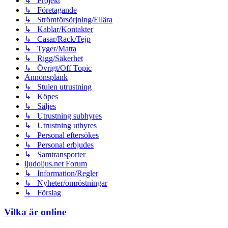
↳ Projekt
↳ Företagande
↳ Strömförsörjning/Ellära
↳ Kablar/Kontakter
↳ Casar/Rack/Tejp
↳ Tyger/Matta
↳ Rigg/Säkerhet
↳ Övrigt/Off Topic
Annonsplank
↳ Stulen utrustning
↳ Köpes
↳ Säljes
↳ Utrustning subhyres
↳ Utrustning uthyres
↳ Personal eftersökes
↳ Personal erbjudes
↳ Samtransporter
ljudoljus.net Forum
↳ Information/Regler
↳ Nyheter/omröstningar
↳ Förslag
Vilka är online