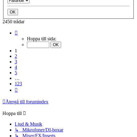
2450 trådar
Sida
1
Hoppa till sida:
av
123
1
2
3
4
5
…
123
Nästa
Återgå till forumindex
Hoppa till
Ljud & Musik
↳ Mikrofoner/DI-boxar
↳ Mixer/FX/Inserts