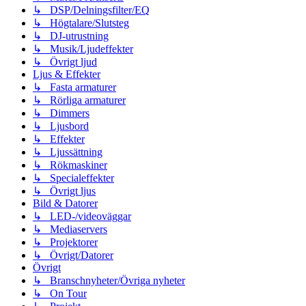
↳ DSP/Delningsfilter/EQ
↳ Högtalare/Slutsteg
↳ DJ-utrustning
↳ Musik/Ljudeffekter
↳ Övrigt ljud
Ljus & Effekter
↳ Fasta armaturer
↳ Rörliga armaturer
↳ Dimmers
↳ Ljusbord
↳ Effekter
↳ Ljussättning
↳ Rökmaskiner
↳ Specialeffekter
↳ Övrigt ljus
Bild & Datorer
↳ LED-/videoväggar
↳ Mediaservers
↳ Projektorer
↳ Övrigt/Datorer
Övrigt
↳ Branschnyheter/Övriga nyheter
↳ On Tour