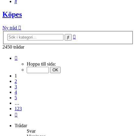
Sök
Köpes
Ny tråd
Avancerad
Sök
sökning
2450 trådar
Sida
1
Hoppa till sida:
av
123
1
2
3
4
5
…
123
Nästa
Trådar
Svar