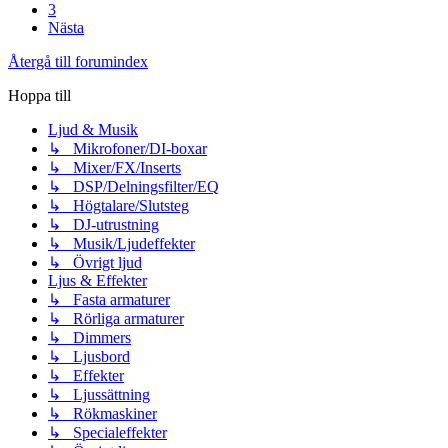
3
Nästa
Återgå till forumindex
Hoppa till
Ljud & Musik
↳ Mikrofoner/DI-boxar
↳ Mixer/FX/Inserts
↳ DSP/Delningsfilter/EQ
↳ Högtalare/Slutsteg
↳ DJ-utrustning
↳ Musik/Ljudeffekter
↳ Övrigt ljud
Ljus & Effekter
↳ Fasta armaturer
↳ Rörliga armaturer
↳ Dimmers
↳ Ljusbord
↳ Effekter
↳ Ljussättning
↳ Rökmaskiner
↳ Specialeffekter