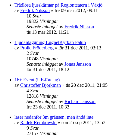
Trådlösa ljusskärmar på Regionteatern i Växjö
av
Fredrik Nilsson
»
fre 09 mar 2012, 09:11
10
Svar
19822
Visningar
Senaste inlägget
av
Fredrik Nilsson
tis 13 mar 2012, 11:21
Ljudanläggning LugnetKyrkan Falun
av
Prolle Fröderberg
»
lör 31 dec 2011, 03:13
2
Svar
10748
Visningar
Senaste inlägget
av
Jonas Jansson
lör 31 dec 2011, 18:12
16+ Event (UF-företag)
av
Christoffer Björkman
»
tis 20 dec 2011, 21:05
4
Svar
12818
Visningar
Senaste inlägget
av
Richard Jansson
fre 23 dec 2011, 10:33
laser nedanför 3m gränsen, men ändå inte
av
Radek Rembowski
»
sön 25 sep 2011, 13:52
9
Svar
27157
Visningar