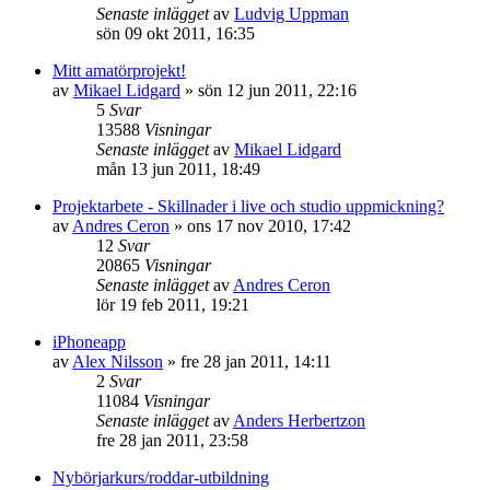
Senaste inlägget
av
Ludvig Uppman
sön 09 okt 2011, 16:35
Mitt amatörprojekt!
av
Mikael Lidgard
»
sön 12 jun 2011, 22:16
5
Svar
13588
Visningar
Senaste inlägget
av
Mikael Lidgard
mån 13 jun 2011, 18:49
Projektarbete - Skillnader i live och studio uppmickning?
av
Andres Ceron
»
ons 17 nov 2010, 17:42
12
Svar
20865
Visningar
Senaste inlägget
av
Andres Ceron
lör 19 feb 2011, 19:21
iPhoneapp
av
Alex Nilsson
»
fre 28 jan 2011, 14:11
2
Svar
11084
Visningar
Senaste inlägget
av
Anders Herbertzon
fre 28 jan 2011, 23:58
Nybörjarkurs/roddar-utbildning