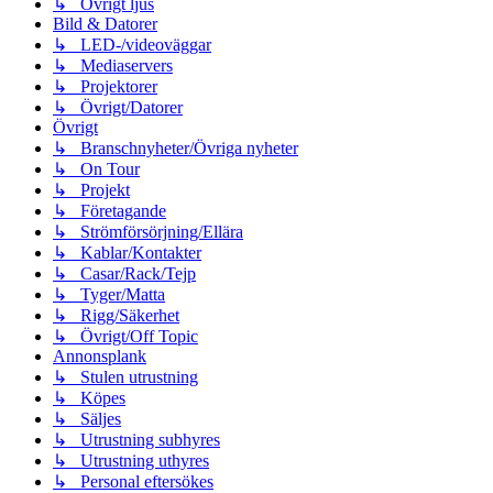
↳ Övrigt ljus
Bild & Datorer
↳ LED-/videoväggar
↳ Mediaservers
↳ Projektorer
↳ Övrigt/Datorer
Övrigt
↳ Branschnyheter/Övriga nyheter
↳ On Tour
↳ Projekt
↳ Företagande
↳ Strömförsörjning/Ellära
↳ Kablar/Kontakter
↳ Casar/Rack/Tejp
↳ Tyger/Matta
↳ Rigg/Säkerhet
↳ Övrigt/Off Topic
Annonsplank
↳ Stulen utrustning
↳ Köpes
↳ Säljes
↳ Utrustning subhyres
↳ Utrustning uthyres
↳ Personal eftersökes