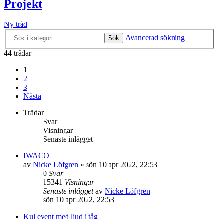
Projekt
Ny tråd
Avancerad sökning
Sök
44 trådar
1
2
3
Nästa
Trådar
Svar
Visningar
Senaste inlägget
IWACO
av
Nicke Löfgren
»
sön 10 apr 2022, 22:53
0
Svar
15341
Visningar
Senaste inlägget
av
Nicke Löfgren
sön 10 apr 2022, 22:53
Kul event med ljud i tåg