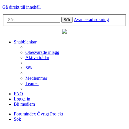
Gå direkt till innehåll
Avancerad sökning
Sök
Snabblänkar
Obesvarade inlägg
Aktiva trådar
Sök
Medlemmar
Teamet
FAQ
Logga in
Bli medlem
Forumindex
Övrigt
Projekt
Sök