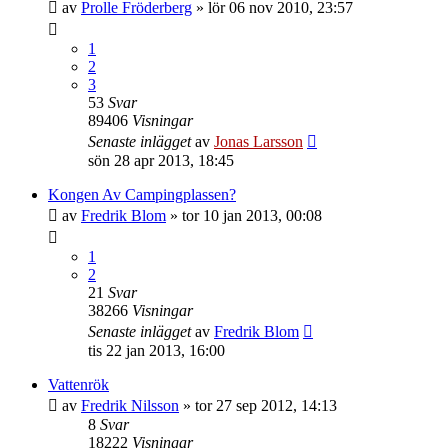
av
Prolle Fröderberg
»
lör 06 nov 2010, 23:57
1
2
3
53
Svar
89406
Visningar
Senaste inlägget
av
Jonas Larsson
sön 28 apr 2013, 18:45
Kongen Av Campingplassen?
av
Fredrik Blom
»
tor 10 jan 2013, 00:08
1
2
21
Svar
38266
Visningar
Senaste inlägget
av
Fredrik Blom
tis 22 jan 2013, 16:00
Vattenrök
av
Fredrik Nilsson
»
tor 27 sep 2012, 14:13
8
Svar
18222
Visningar