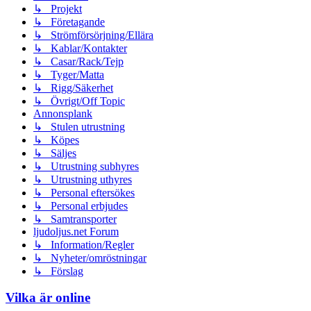
↳ Projekt
↳ Företagande
↳ Strömförsörjning/Ellära
↳ Kablar/Kontakter
↳ Casar/Rack/Tejp
↳ Tyger/Matta
↳ Rigg/Säkerhet
↳ Övrigt/Off Topic
Annonsplank
↳ Stulen utrustning
↳ Köpes
↳ Säljes
↳ Utrustning subhyres
↳ Utrustning uthyres
↳ Personal eftersökes
↳ Personal erbjudes
↳ Samtransporter
ljudoljus.net Forum
↳ Information/Regler
↳ Nyheter/omröstningar
↳ Förslag
Vilka är online