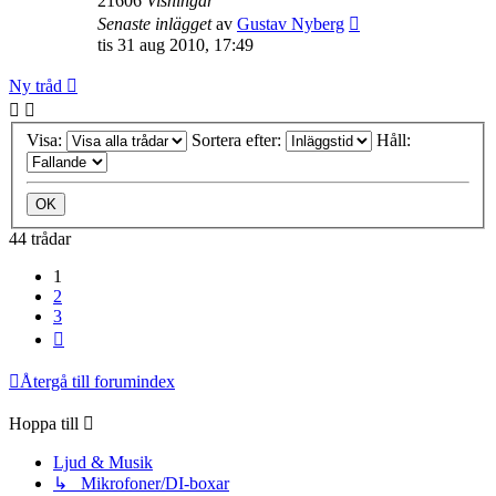
21606
Visningar
Senaste inlägget
av
Gustav Nyberg
tis 31 aug 2010, 17:49
Ny tråd
Visa:
Sortera efter:
Håll:
44 trådar
1
2
3
Nästa
Återgå till forumindex
Hoppa till
Ljud & Musik
↳ Mikrofoner/DI-boxar