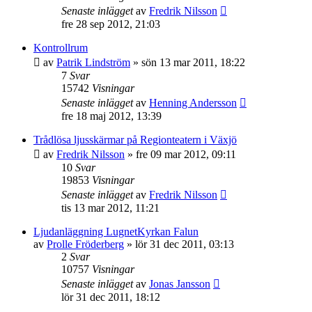
Senaste inlägget
av
Fredrik Nilsson
fre 28 sep 2012, 21:03
Kontrollrum
av
Patrik Lindström
»
sön 13 mar 2011, 18:22
7
Svar
15742
Visningar
Senaste inlägget
av
Henning Andersson
fre 18 maj 2012, 13:39
Trådlösa ljusskärmar på Regionteatern i Växjö
av
Fredrik Nilsson
»
fre 09 mar 2012, 09:11
10
Svar
19853
Visningar
Senaste inlägget
av
Fredrik Nilsson
tis 13 mar 2012, 11:21
Ljudanläggning LugnetKyrkan Falun
av
Prolle Fröderberg
»
lör 31 dec 2011, 03:13
2
Svar
10757
Visningar
Senaste inlägget
av
Jonas Jansson
lör 31 dec 2011, 18:12