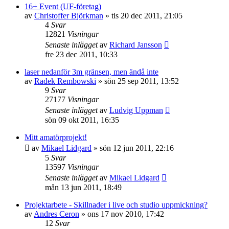
16+ Event (UF-företag)
av
Christoffer Björkman
»
tis 20 dec 2011, 21:05
4
Svar
12821
Visningar
Senaste inlägget
av
Richard Jansson
fre 23 dec 2011, 10:33
laser nedanför 3m gränsen, men ändå inte
av
Radek Rembowski
»
sön 25 sep 2011, 13:52
9
Svar
27177
Visningar
Senaste inlägget
av
Ludvig Uppman
sön 09 okt 2011, 16:35
Mitt amatörprojekt!
av
Mikael Lidgard
»
sön 12 jun 2011, 22:16
5
Svar
13597
Visningar
Senaste inlägget
av
Mikael Lidgard
mån 13 jun 2011, 18:49
Projektarbete - Skillnader i live och studio uppmickning?
av
Andres Ceron
»
ons 17 nov 2010, 17:42
12
Svar