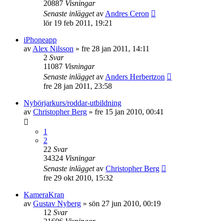
20887
Visningar
Senaste inlägget
av
Andres Ceron
lör 19 feb 2011, 19:21
iPhoneapp
av
Alex Nilsson
»
fre 28 jan 2011, 14:11
2
Svar
11087
Visningar
Senaste inlägget
av
Anders Herbertzon
fre 28 jan 2011, 23:58
Nybörjarkurs/roddar-utbildning
av
Christopher Berg
»
fre 15 jan 2010, 00:41
1
2
22
Svar
34324
Visningar
Senaste inlägget
av
Christopher Berg
fre 29 okt 2010, 15:32
KameraKran
av
Gustav Nyberg
»
sön 27 jun 2010, 00:19
12
Svar