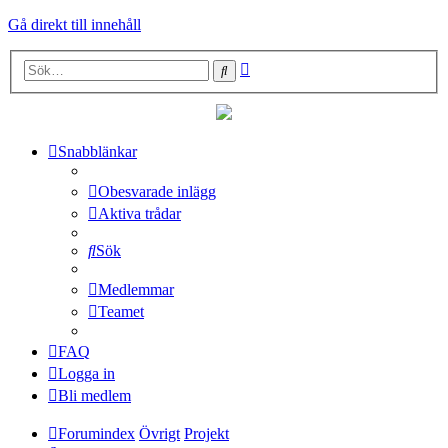
Gå direkt till innehåll
Avancerad
Sök
sökning
Snabblänkar
Obesvarade inlägg
Aktiva trådar
Sök
Medlemmar
Teamet
FAQ
Logga in
Bli medlem
Forumindex
Övrigt
Projekt