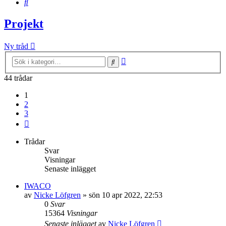
Sök
Projekt
Ny tråd
Avancerad
Sök
sökning
44 trådar
1
2
3
Nästa
Trådar
Svar
Visningar
Senaste inlägget
IWACO
av
Nicke Löfgren
»
sön 10 apr 2022, 22:53
0
Svar
15364
Visningar
Senaste inlägget
av
Nicke Löfgren