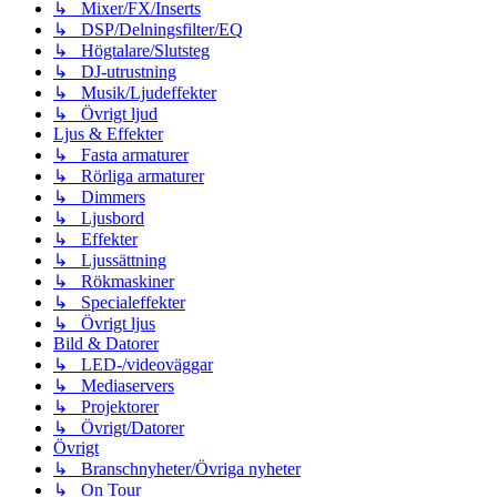
↳ Mixer/FX/Inserts
↳ DSP/Delningsfilter/EQ
↳ Högtalare/Slutsteg
↳ DJ-utrustning
↳ Musik/Ljudeffekter
↳ Övrigt ljud
Ljus & Effekter
↳ Fasta armaturer
↳ Rörliga armaturer
↳ Dimmers
↳ Ljusbord
↳ Effekter
↳ Ljussättning
↳ Rökmaskiner
↳ Specialeffekter
↳ Övrigt ljus
Bild & Datorer
↳ LED-/videoväggar
↳ Mediaservers
↳ Projektorer
↳ Övrigt/Datorer
Övrigt
↳ Branschnyheter/Övriga nyheter
↳ On Tour