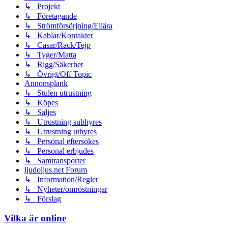
↳ Projekt
↳ Företagande
↳ Strömförsörjning/Ellära
↳ Kablar/Kontakter
↳ Casar/Rack/Tejp
↳ Tyger/Matta
↳ Rigg/Säkerhet
↳ Övrigt/Off Topic
Annonsplank
↳ Stulen utrustning
↳ Köpes
↳ Säljes
↳ Utrustning subhyres
↳ Utrustning uthyres
↳ Personal eftersökes
↳ Personal erbjudes
↳ Samtransporter
ljudoljus.net Forum
↳ Information/Regler
↳ Nyheter/omröstningar
↳ Förslag
Vilka är online