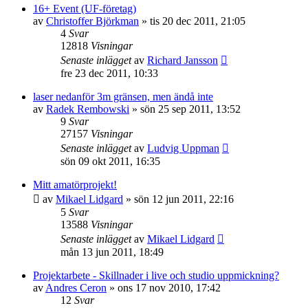
16+ Event (UF-företag)
av
Christoffer Björkman
»
tis 20 dec 2011, 21:05
4
Svar
12818
Visningar
Senaste inlägget
av
Richard Jansson
fre 23 dec 2011, 10:33
laser nedanför 3m gränsen, men ändå inte
av
Radek Rembowski
»
sön 25 sep 2011, 13:52
9
Svar
27157
Visningar
Senaste inlägget
av
Ludvig Uppman
sön 09 okt 2011, 16:35
Mitt amatörprojekt!
av
Mikael Lidgard
»
sön 12 jun 2011, 22:16
5
Svar
13588
Visningar
Senaste inlägget
av
Mikael Lidgard
mån 13 jun 2011, 18:49
Projektarbete - Skillnader i live och studio uppmickning?
av
Andres Ceron
»
ons 17 nov 2010, 17:42
12
Svar