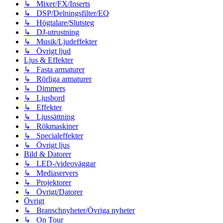
↳ Mixer/FX/Inserts
↳ DSP/Delningsfilter/EQ
↳ Högtalare/Slutsteg
↳ DJ-utrustning
↳ Musik/Ljudeffekter
↳ Övrigt ljud
Ljus & Effekter
↳ Fasta armaturer
↳ Rörliga armaturer
↳ Dimmers
↳ Ljusbord
↳ Effekter
↳ Ljussättning
↳ Rökmaskiner
↳ Specialeffekter
↳ Övrigt ljus
Bild & Datorer
↳ LED-/videoväggar
↳ Mediaservers
↳ Projektorer
↳ Övrigt/Datorer
Övrigt
↳ Branschnyheter/Övriga nyheter
↳ On Tour