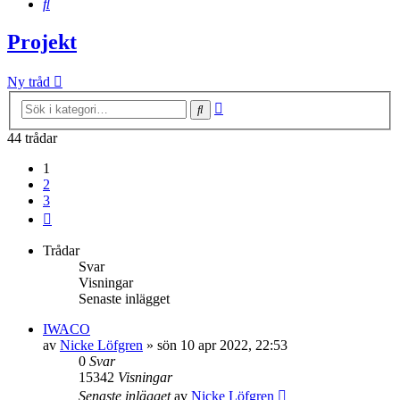
Sök
Projekt
Ny tråd
Avancerad
Sök
sökning
44 trådar
1
2
3
Nästa
Trådar
Svar
Visningar
Senaste inlägget
IWACO
av
Nicke Löfgren
»
sön 10 apr 2022, 22:53
0
Svar
15342
Visningar
Senaste inlägget
av
Nicke Löfgren