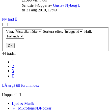
21598
Visningar
Senaste inlägget
av
Gustav Nyberg
tis 31 aug 2010, 17:49
Ny tråd
Visa:
Sortera efter:
Håll:
44 trådar
1
2
3
Nästa
Återgå till forumindex
Hoppa till
Ljud & Musik
↳ Mikrofoner/DI-boxar