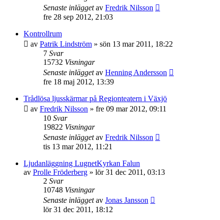
Senaste inlägget
av
Fredrik Nilsson
fre 28 sep 2012, 21:03
Kontrollrum
av
Patrik Lindström
»
sön 13 mar 2011, 18:22
7
Svar
15732
Visningar
Senaste inlägget
av
Henning Andersson
fre 18 maj 2012, 13:39
Trådlösa ljusskärmar på Regionteatern i Växjö
av
Fredrik Nilsson
»
fre 09 mar 2012, 09:11
10
Svar
19822
Visningar
Senaste inlägget
av
Fredrik Nilsson
tis 13 mar 2012, 11:21
Ljudanläggning LugnetKyrkan Falun
av
Prolle Fröderberg
»
lör 31 dec 2011, 03:13
2
Svar
10748
Visningar
Senaste inlägget
av
Jonas Jansson
lör 31 dec 2011, 18:12