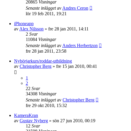
20865
Visningar
Senaste inlägget
av
Andres Ceron
lör 19 feb 2011, 19:21
iPhoneapp
av
Alex Nilsson
»
fre 28 jan 2011, 14:11
2
Svar
11084
Visningar
Senaste inlägget
av
Anders Herbertzon
fre 28 jan 2011, 23:58
Nybörjarkurs/roddar-utbildning
av
Christopher Berg
»
fre 15 jan 2010, 00:41
1
2
22
Svar
34308
Visningar
Senaste inlägget
av
Christopher Berg
fre 29 okt 2010, 15:32
KameraKran
av
Gustav Nyberg
»
sön 27 jun 2010, 00:19
12
Svar