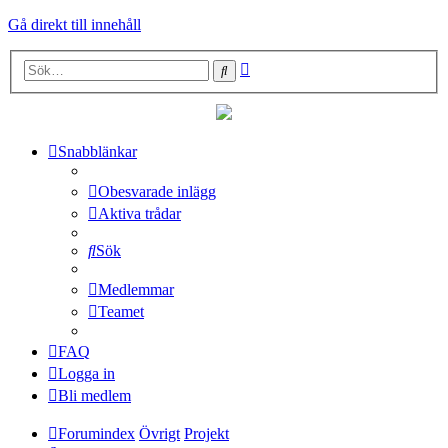
Gå direkt till innehåll
Avancerad
Sök
sökning
Snabblänkar
Obesvarade inlägg
Aktiva trådar
Sök
Medlemmar
Teamet
FAQ
Logga in
Bli medlem
Forumindex
Övrigt
Projekt