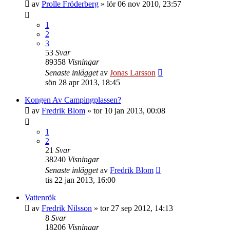
av
Prolle Fröderberg
»
lör 06 nov 2010, 23:57
1
2
3
53
Svar
89358
Visningar
Senaste inlägget
av
Jonas Larsson
sön 28 apr 2013, 18:45
Kongen Av Campingplassen?
av
Fredrik Blom
»
tor 10 jan 2013, 00:08
1
2
21
Svar
38240
Visningar
Senaste inlägget
av
Fredrik Blom
tis 22 jan 2013, 16:00
Vattenrök
av
Fredrik Nilsson
»
tor 27 sep 2012, 14:13
8
Svar
18206
Visningar