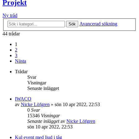
Projekt
Ny tråd
Avancerad sökning
Sök
44 trådar
1
2
3
Nästa
Trådar
Svar
Visningar
Senaste inlägget
IWACO
av
Nicke Löfgren
»
sön 10 apr 2022, 22:53
0
Svar
15346
Visningar
Senaste inlägget
av
Nicke Löfgren
sön 10 apr 2022, 22:53
Kul event med ljud i tåg