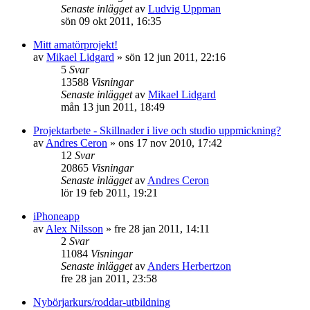
Senaste inlägget
av
Ludvig Uppman
sön 09 okt 2011, 16:35
Mitt amatörprojekt!
av
Mikael Lidgard
»
sön 12 jun 2011, 22:16
5
Svar
13588
Visningar
Senaste inlägget
av
Mikael Lidgard
mån 13 jun 2011, 18:49
Projektarbete - Skillnader i live och studio uppmickning?
av
Andres Ceron
»
ons 17 nov 2010, 17:42
12
Svar
20865
Visningar
Senaste inlägget
av
Andres Ceron
lör 19 feb 2011, 19:21
iPhoneapp
av
Alex Nilsson
»
fre 28 jan 2011, 14:11
2
Svar
11084
Visningar
Senaste inlägget
av
Anders Herbertzon
fre 28 jan 2011, 23:58
Nybörjarkurs/roddar-utbildning