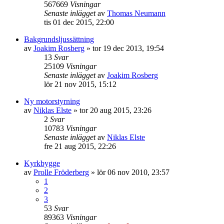
567669
Visningar
Senaste inlägget
av
Thomas Neumann
tis 01 dec 2015, 22:00
Bakgrundsljussättning
av
Joakim Rosberg
»
tor 19 dec 2013, 19:54
13
Svar
25109
Visningar
Senaste inlägget
av
Joakim Rosberg
lör 21 nov 2015, 15:12
Ny motorstyrning
av
Niklas Elste
»
tor 20 aug 2015, 23:26
2
Svar
10783
Visningar
Senaste inlägget
av
Niklas Elste
fre 21 aug 2015, 22:26
Kyrkbygge
av
Prolle Fröderberg
»
lör 06 nov 2010, 23:57
1
2
3
53
Svar
89363
Visningar