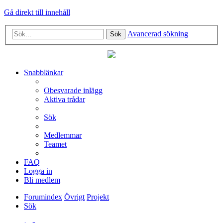
Gå direkt till innehåll
Avancerad sökning
Sök
Snabblänkar
Obesvarade inlägg
Aktiva trådar
Sök
Medlemmar
Teamet
FAQ
Logga in
Bli medlem
Forumindex
Övrigt
Projekt
Sök