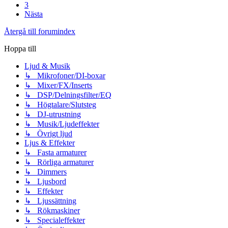
3
Nästa
Återgå till forumindex
Hoppa till
Ljud & Musik
↳ Mikrofoner/DI-boxar
↳ Mixer/FX/Inserts
↳ DSP/Delningsfilter/EQ
↳ Högtalare/Slutsteg
↳ DJ-utrustning
↳ Musik/Ljudeffekter
↳ Övrigt ljud
Ljus & Effekter
↳ Fasta armaturer
↳ Rörliga armaturer
↳ Dimmers
↳ Ljusbord
↳ Effekter
↳ Ljussättning
↳ Rökmaskiner
↳ Specialeffekter