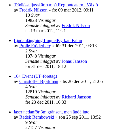
Trådlösa ljusskärmar på Regionteatern i Växjö
av
Fredrik Nilsson
»
fre 09 mar 2012, 09:11
10
Svar
19823
Visningar
Senaste inlägget
av
Fredrik Nilsson
tis 13 mar 2012, 11:21
Ljudanläggning LugnetKyrkan Falun
av
Prolle Fröderberg
»
lör 31 dec 2011, 03:13
2
Svar
10748
Visningar
Senaste inlägget
av
Jonas Jansson
lör 31 dec 2011, 18:12
16+ Event (UF-företag)
av
Christoffer Björkman
»
tis 20 dec 2011, 21:05
4
Svar
12819
Visningar
Senaste inlägget
av
Richard Jansson
fre 23 dec 2011, 10:33
laser nedanför 3m gränsen, men ändå inte
av
Radek Rembowski
»
sön 25 sep 2011, 13:52
9
Svar
27157
Visningar