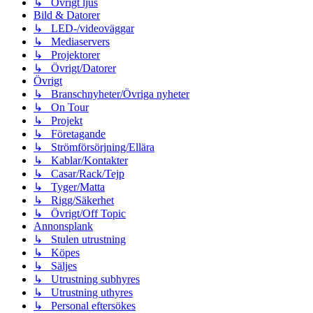
↳ Övrigt ljus
Bild & Datorer
↳ LED-/videoväggar
↳ Mediaservers
↳ Projektorer
↳ Övrigt/Datorer
Övrigt
↳ Branschnyheter/Övriga nyheter
↳ On Tour
↳ Projekt
↳ Företagande
↳ Strömförsörjning/Ellära
↳ Kablar/Kontakter
↳ Casar/Rack/Tejp
↳ Tyger/Matta
↳ Rigg/Säkerhet
↳ Övrigt/Off Topic
Annonsplank
↳ Stulen utrustning
↳ Köpes
↳ Säljes
↳ Utrustning subhyres
↳ Utrustning uthyres
↳ Personal eftersökes