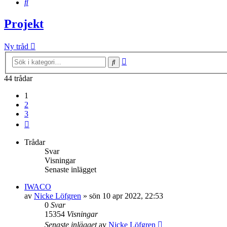
Sök
Projekt
Ny tråd
Avancerad
Sök
sökning
44 trådar
1
2
3
Nästa
Trådar
Svar
Visningar
Senaste inlägget
IWACO
av
Nicke Löfgren
»
sön 10 apr 2022, 22:53
0
Svar
15354
Visningar
Senaste inlägget
av
Nicke Löfgren