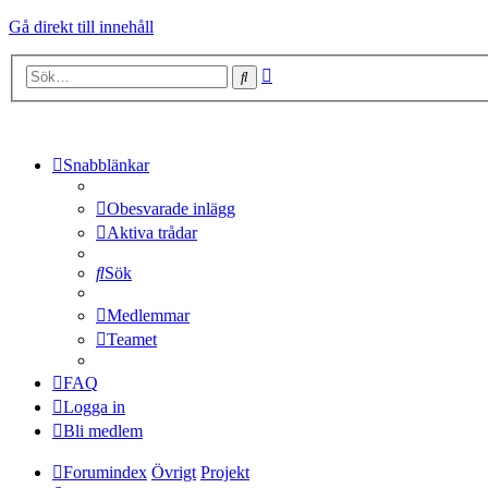
Gå direkt till innehåll
Avancerad
Sök
sökning
Snabblänkar
Obesvarade inlägg
Aktiva trådar
Sök
Medlemmar
Teamet
FAQ
Logga in
Bli medlem
Forumindex
Övrigt
Projekt