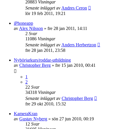
20883
Visningar
Senaste inlägget
av
Andres Ceron
lör 19 feb 2011, 19:21
iPhoneapp
av
Alex Nilsson
»
fre 28 jan 2011, 14:11
2
Svar
11086
Visningar
Senaste inlägget
av
Anders Herbertzon
fre 28 jan 2011, 23:58
Nybörjarkurs/roddar-utbildning
av
Christopher Berg
»
fre 15 jan 2010, 00:41
1
2
22
Svar
34318
Visningar
Senaste inlägget
av
Christopher Berg
fre 29 okt 2010, 15:32
KameraKran
av
Gustav Nyberg
»
sön 27 jun 2010, 00:19
12
Svar