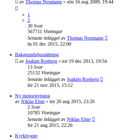
av
Thomas Neumann
»
sön 16 aug 2009, 19:44
1
2
30
Svar
567711
Visningar
Senaste inlägget
av
Thomas Neumann
tis 01 dec 2015, 22:00
Bakgrundsljussättning
av
Joakim Rosberg
»
tor 19 dec 2013, 19:54
13
Svar
25132
Visningar
Senaste inlägget
av
Joakim Rosberg
lör 21 nov 2015, 15:12
Ny motorstyrning
av
Niklas Elste
»
tor 20 aug 2015, 23:26
2
Svar
10785
Visningar
Senaste inlägget
av
Niklas Elste
fre 21 aug 2015, 22:26
Kyrkbygge