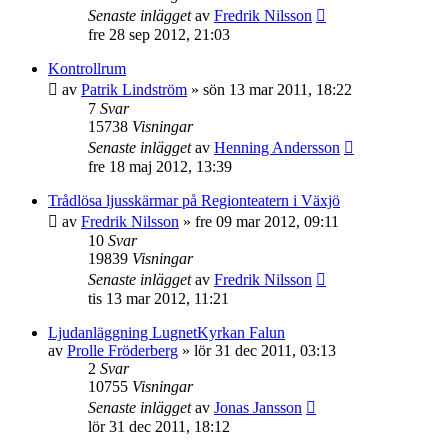
Senaste inlägget
av
Fredrik Nilsson
fre 28 sep 2012, 21:03
Kontrollrum
av
Patrik Lindström
»
sön 13 mar 2011, 18:22
7
Svar
15738
Visningar
Senaste inlägget
av
Henning Andersson
fre 18 maj 2012, 13:39
Trådlösa ljusskärmar på Regionteatern i Växjö
av
Fredrik Nilsson
»
fre 09 mar 2012, 09:11
10
Svar
19839
Visningar
Senaste inlägget
av
Fredrik Nilsson
tis 13 mar 2012, 11:21
Ljudanläggning LugnetKyrkan Falun
av
Prolle Fröderberg
»
lör 31 dec 2011, 03:13
2
Svar
10755
Visningar
Senaste inlägget
av
Jonas Jansson
lör 31 dec 2011, 18:12