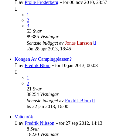
av
Prolle Fröderberg
»
lör 06 nov 2010, 23:57
1
2
3
53
Svar
89385
Visningar
Senaste inlägget
av
Jonas Larsson
sön 28 apr 2013, 18:45
Kongen Av Campingplassen?
av
Fredrik Blom
»
tor 10 jan 2013, 00:08
1
2
21
Svar
38254
Visningar
Senaste inlägget
av
Fredrik Blom
tis 22 jan 2013, 16:00
Vattenrök
av
Fredrik Nilsson
»
tor 27 sep 2012, 14:13
8
Svar
18220
Visningar