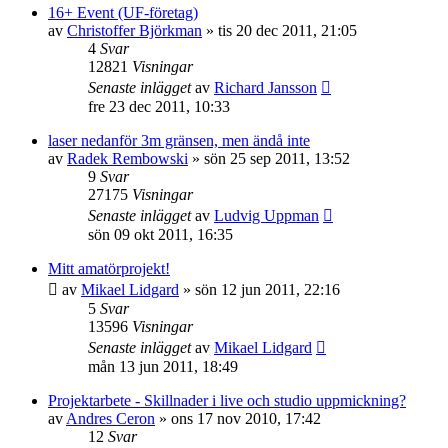
16+ Event (UF-företag)
av
Christoffer Björkman
»
tis 20 dec 2011, 21:05
4
Svar
12821
Visningar
Senaste inlägget
av
Richard Jansson
fre 23 dec 2011, 10:33
laser nedanför 3m gränsen, men ändå inte
av
Radek Rembowski
»
sön 25 sep 2011, 13:52
9
Svar
27175
Visningar
Senaste inlägget
av
Ludvig Uppman
sön 09 okt 2011, 16:35
Mitt amatörprojekt!
av
Mikael Lidgard
»
sön 12 jun 2011, 22:16
5
Svar
13596
Visningar
Senaste inlägget
av
Mikael Lidgard
mån 13 jun 2011, 18:49
Projektarbete - Skillnader i live och studio uppmickning?
av
Andres Ceron
»
ons 17 nov 2010, 17:42
12
Svar