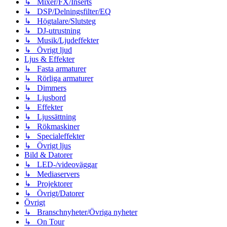
↳ Mixer/FX/Inserts
↳ DSP/Delningsfilter/EQ
↳ Högtalare/Slutsteg
↳ DJ-utrustning
↳ Musik/Ljudeffekter
↳ Övrigt ljud
Ljus & Effekter
↳ Fasta armaturer
↳ Rörliga armaturer
↳ Dimmers
↳ Ljusbord
↳ Effekter
↳ Ljussättning
↳ Rökmaskiner
↳ Specialeffekter
↳ Övrigt ljus
Bild & Datorer
↳ LED-/videoväggar
↳ Mediaservers
↳ Projektorer
↳ Övrigt/Datorer
Övrigt
↳ Branschnyheter/Övriga nyheter
↳ On Tour