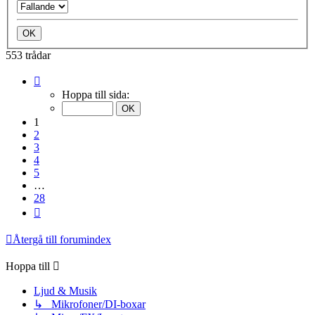
553 trådar
Sida
1
Hoppa till sida:
av
28
1
2
3
4
5
…
28
Nästa
Återgå till forumindex
Hoppa till
Ljud & Musik
↳ Mikrofoner/DI-boxar