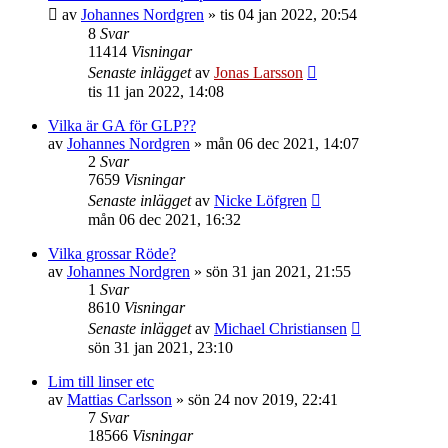
av
Johannes Nordgren
»
tis 04 jan 2022, 20:54
8
Svar
11414
Visningar
Senaste inlägget
av
Jonas Larsson
tis 11 jan 2022, 14:08
Vilka är GA för GLP??
av
Johannes Nordgren
»
mån 06 dec 2021, 14:07
2
Svar
7659
Visningar
Senaste inlägget
av
Nicke Löfgren
mån 06 dec 2021, 16:32
Vilka grossar Röde?
av
Johannes Nordgren
»
sön 31 jan 2021, 21:55
1
Svar
8610
Visningar
Senaste inlägget
av
Michael Christiansen
sön 31 jan 2021, 23:10
Lim till linser etc
av
Mattias Carlsson
»
sön 24 nov 2019, 22:41
7
Svar
18566
Visningar