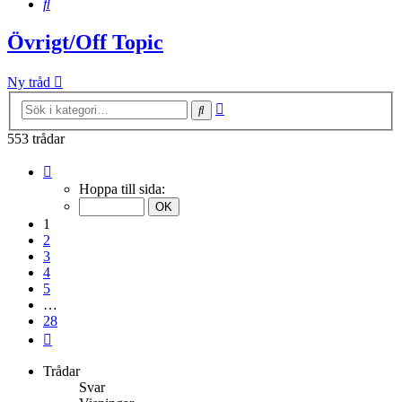
Sök
Övrigt/Off Topic
Ny tråd
Avancerad
Sök
sökning
553 trådar
Sida
1
Hoppa till sida:
av
28
1
2
3
4
5
…
28
Nästa
Trådar
Svar