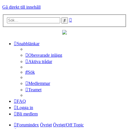
Gå direkt till innehåll
Avancerad
Sök
sökning
Snabblänkar
Obesvarade inlägg
Aktiva trådar
Sök
Medlemmar
Teamet
FAQ
Logga in
Bli medlem
Forumindex
Övrigt
Övrigt/Off Topic