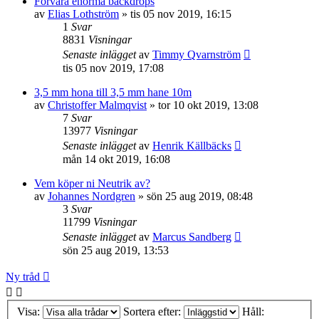
Förvara enorma backdrops
av
Elias Lothström
»
tis 05 nov 2019, 16:15
1
Svar
8831
Visningar
Senaste inlägget
av
Timmy Qvarnström
tis 05 nov 2019, 17:08
3,5 mm hona till 3,5 mm hane 10m
av
Christoffer Malmqvist
»
tor 10 okt 2019, 13:08
7
Svar
13977
Visningar
Senaste inlägget
av
Henrik Källbäcks
mån 14 okt 2019, 16:08
Vem köper ni Neutrik av?
av
Johannes Nordgren
»
sön 25 aug 2019, 08:48
3
Svar
11799
Visningar
Senaste inlägget
av
Marcus Sandberg
sön 25 aug 2019, 13:53
Ny tråd
Visa:
Sortera efter:
Håll: