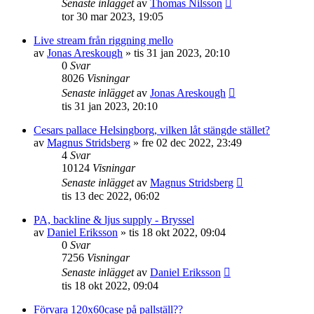
Senaste inlägget
av
Thomas Nilsson
tor 30 mar 2023, 19:05
Live stream från riggning mello
av
Jonas Areskough
»
tis 31 jan 2023, 20:10
0
Svar
8026
Visningar
Senaste inlägget
av
Jonas Areskough
tis 31 jan 2023, 20:10
Cesars pallace Helsingborg, vilken låt stängde stället?
av
Magnus Stridsberg
»
fre 02 dec 2022, 23:49
4
Svar
10124
Visningar
Senaste inlägget
av
Magnus Stridsberg
tis 13 dec 2022, 06:02
PA, backline & ljus supply - Bryssel
av
Daniel Eriksson
»
tis 18 okt 2022, 09:04
0
Svar
7256
Visningar
Senaste inlägget
av
Daniel Eriksson
tis 18 okt 2022, 09:04
Förvara 120x60case på pallställ??