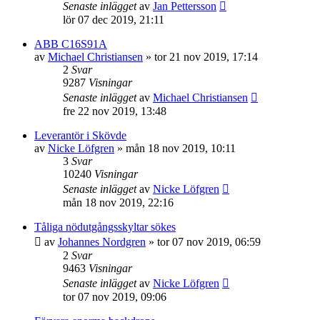
Senaste inlägget
av
Jan Pettersson
lör 07 dec 2019, 21:11
ABB C16S91A
av
Michael Christiansen
»
tor 21 nov 2019, 17:14
2
Svar
9287
Visningar
Senaste inlägget
av
Michael Christiansen
fre 22 nov 2019, 13:48
Leverantör i Skövde
av
Nicke Löfgren
»
mån 18 nov 2019, 10:11
3
Svar
10240
Visningar
Senaste inlägget
av
Nicke Löfgren
mån 18 nov 2019, 22:16
Tåliga nödutgångsskyltar sökes
av
Johannes Nordgren
»
tor 07 nov 2019, 06:59
2
Svar
9463
Visningar
Senaste inlägget
av
Nicke Löfgren
tor 07 nov 2019, 09:06