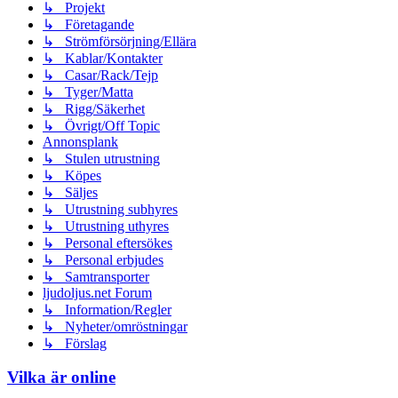
↳ Projekt
↳ Företagande
↳ Strömförsörjning/Ellära
↳ Kablar/Kontakter
↳ Casar/Rack/Tejp
↳ Tyger/Matta
↳ Rigg/Säkerhet
↳ Övrigt/Off Topic
Annonsplank
↳ Stulen utrustning
↳ Köpes
↳ Säljes
↳ Utrustning subhyres
↳ Utrustning uthyres
↳ Personal eftersökes
↳ Personal erbjudes
↳ Samtransporter
ljudoljus.net Forum
↳ Information/Regler
↳ Nyheter/omröstningar
↳ Förslag
Vilka är online