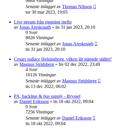
9884
Visningar
Senaste inlägget
av
Thomas Nilsson
tor 30 mar 2023, 19:05
Live stream från riggning mello
av
Jonas Areskough
»
tis 31 jan 2023, 20:10
0
Svar
8026
Visningar
Senaste inlägget
av
Jonas Areskough
tis 31 jan 2023, 20:10
Cesars pallace Helsingborg, vilken låt stängde stället?
av
Magnus Stridsberg
»
fre 02 dec 2022, 23:49
4
Svar
10126
Visningar
Senaste inlägget
av
Magnus Stridsberg
tis 13 dec 2022, 06:02
PA, backline & ljus supply - Bryssel
av
Daniel Eriksson
»
tis 18 okt 2022, 09:04
0
Svar
7256
Visningar
Senaste inlägget
av
Daniel Eriksson
tis 18 okt 2022, 09:04