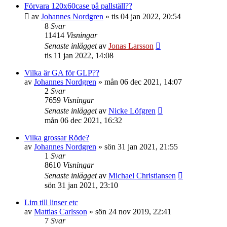
Förvara 120x60case på pallställ??
av
Johannes Nordgren
»
tis 04 jan 2022, 20:54
8
Svar
11414
Visningar
Senaste inlägget
av
Jonas Larsson
tis 11 jan 2022, 14:08
Vilka är GA för GLP??
av
Johannes Nordgren
»
mån 06 dec 2021, 14:07
2
Svar
7659
Visningar
Senaste inlägget
av
Nicke Löfgren
mån 06 dec 2021, 16:32
Vilka grossar Röde?
av
Johannes Nordgren
»
sön 31 jan 2021, 21:55
1
Svar
8610
Visningar
Senaste inlägget
av
Michael Christiansen
sön 31 jan 2021, 23:10
Lim till linser etc
av
Mattias Carlsson
»
sön 24 nov 2019, 22:41
7
Svar