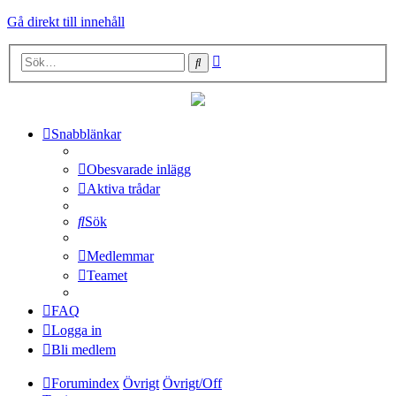
Gå direkt till innehåll
Avancerad
Sök
sökning
Snabblänkar
Obesvarade inlägg
Aktiva trådar
Sök
Medlemmar
Teamet
FAQ
Logga in
Bli medlem
Forumindex
Övrigt
Övrigt/Off