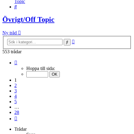
Topic
Sök
Övrigt/Off Topic
Ny tråd
Avancerad
Sök
sökning
553 trådar
Sida
1
Hoppa till sida:
av
28
1
2
3
4
5
…
28
Nästa
Trådar