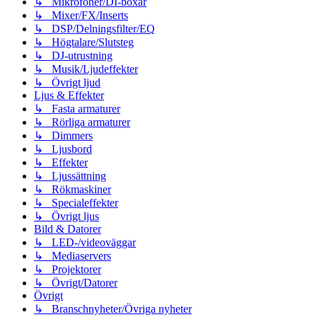
↳ Mikrofoner/DI-boxar
↳ Mixer/FX/Inserts
↳ DSP/Delningsfilter/EQ
↳ Högtalare/Slutsteg
↳ DJ-utrustning
↳ Musik/Ljudeffekter
↳ Övrigt ljud
Ljus & Effekter
↳ Fasta armaturer
↳ Rörliga armaturer
↳ Dimmers
↳ Ljusbord
↳ Effekter
↳ Ljussättning
↳ Rökmaskiner
↳ Specialeffekter
↳ Övrigt ljus
Bild & Datorer
↳ LED-/videoväggar
↳ Mediaservers
↳ Projektorer
↳ Övrigt/Datorer
Övrigt
↳ Branschnyheter/Övriga nyheter