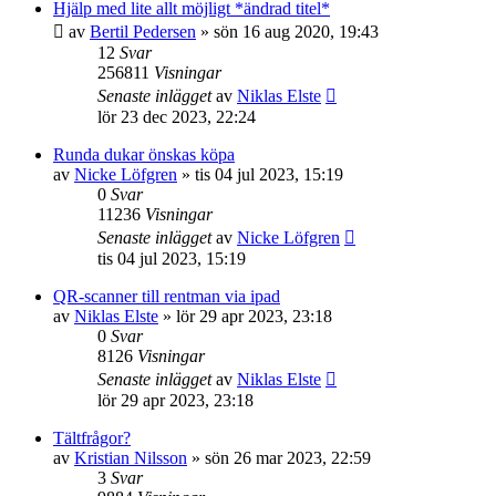
Hjälp med lite allt möjligt *ändrad titel*
av
Bertil Pedersen
»
sön 16 aug 2020, 19:43
12
Svar
256811
Visningar
Senaste inlägget
av
Niklas Elste
lör 23 dec 2023, 22:24
Runda dukar önskas köpa
av
Nicke Löfgren
»
tis 04 jul 2023, 15:19
0
Svar
11236
Visningar
Senaste inlägget
av
Nicke Löfgren
tis 04 jul 2023, 15:19
QR-scanner till rentman via ipad
av
Niklas Elste
»
lör 29 apr 2023, 23:18
0
Svar
8126
Visningar
Senaste inlägget
av
Niklas Elste
lör 29 apr 2023, 23:18
Tältfrågor?
av
Kristian Nilsson
»
sön 26 mar 2023, 22:59
3
Svar