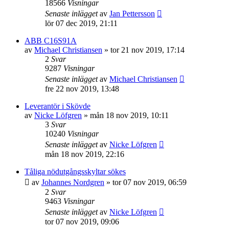
18566
Visningar
Senaste inlägget
av
Jan Pettersson
lör 07 dec 2019, 21:11
ABB C16S91A
av
Michael Christiansen
»
tor 21 nov 2019, 17:14
2
Svar
9287
Visningar
Senaste inlägget
av
Michael Christiansen
fre 22 nov 2019, 13:48
Leverantör i Skövde
av
Nicke Löfgren
»
mån 18 nov 2019, 10:11
3
Svar
10240
Visningar
Senaste inlägget
av
Nicke Löfgren
mån 18 nov 2019, 22:16
Tåliga nödutgångsskyltar sökes
av
Johannes Nordgren
»
tor 07 nov 2019, 06:59
2
Svar
9463
Visningar
Senaste inlägget
av
Nicke Löfgren
tor 07 nov 2019, 09:06