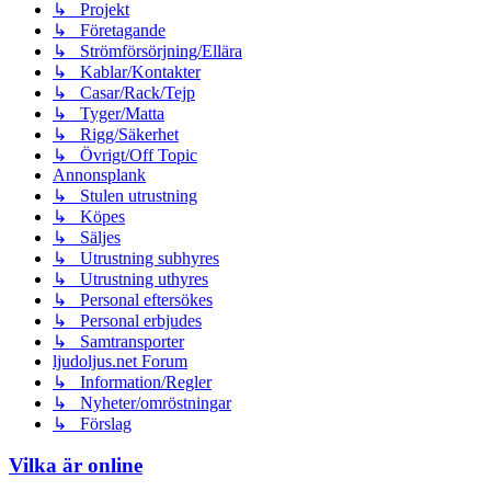
↳ Projekt
↳ Företagande
↳ Strömförsörjning/Ellära
↳ Kablar/Kontakter
↳ Casar/Rack/Tejp
↳ Tyger/Matta
↳ Rigg/Säkerhet
↳ Övrigt/Off Topic
Annonsplank
↳ Stulen utrustning
↳ Köpes
↳ Säljes
↳ Utrustning subhyres
↳ Utrustning uthyres
↳ Personal eftersökes
↳ Personal erbjudes
↳ Samtransporter
ljudoljus.net Forum
↳ Information/Regler
↳ Nyheter/omröstningar
↳ Förslag
Vilka är online