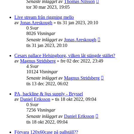
Senaste inlägget
av
Thomas Nilsson
tor 30 mar 2023, 19:05
Live stream från riggning mello
av
Jonas Areskough
»
tis 31 jan 2023, 20:10
0
Svar
8026
Visningar
Senaste inlägget
av
Jonas Areskough
tis 31 jan 2023, 20:10
Cesars pallace Helsingborg, vilken låt stängde stället?
av
Magnus Stridsberg
»
fre 02 dec 2022, 23:49
4
Svar
10124
Visningar
Senaste inlägget
av
Magnus Stridsberg
tis 13 dec 2022, 06:02
PA, backline & ljus supply - Bryssel
av
Daniel Eriksson
»
tis 18 okt 2022, 09:04
0
Svar
7256
Visningar
Senaste inlägget
av
Daniel Eriksson
tis 18 okt 2022, 09:04
Förvara 120x60case på pallställ??