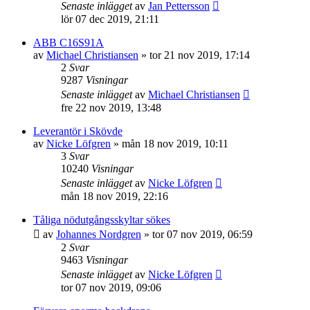
Senaste inlägget
av
Jan Pettersson
lör 07 dec 2019, 21:11
ABB C16S91A
av
Michael Christiansen
»
tor 21 nov 2019, 17:14
2
Svar
9287
Visningar
Senaste inlägget
av
Michael Christiansen
fre 22 nov 2019, 13:48
Leverantör i Skövde
av
Nicke Löfgren
»
mån 18 nov 2019, 10:11
3
Svar
10240
Visningar
Senaste inlägget
av
Nicke Löfgren
mån 18 nov 2019, 22:16
Tåliga nödutgångsskyltar sökes
av
Johannes Nordgren
»
tor 07 nov 2019, 06:59
2
Svar
9463
Visningar
Senaste inlägget
av
Nicke Löfgren
tor 07 nov 2019, 09:06