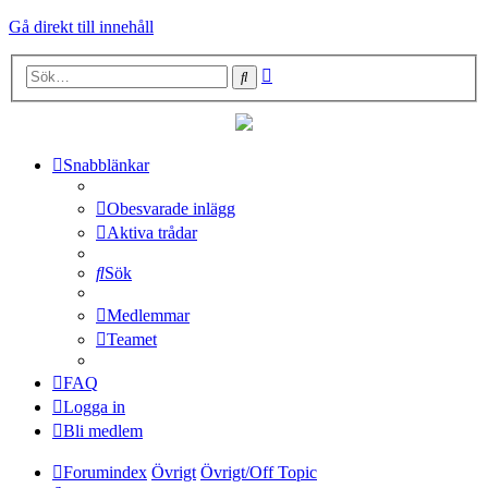
Gå direkt till innehåll
Avancerad
Sök
sökning
Snabblänkar
Obesvarade inlägg
Aktiva trådar
Sök
Medlemmar
Teamet
FAQ
Logga in
Bli medlem
Forumindex
Övrigt
Övrigt/Off Topic