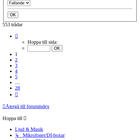
553 trådar
Sida
1
Hoppa till sida:
av
28
1
2
3
4
5
…
28
Nästa
Återgå till forumindex
Hoppa till
Ljud & Musik
↳ Mikrofoner/DI-boxar