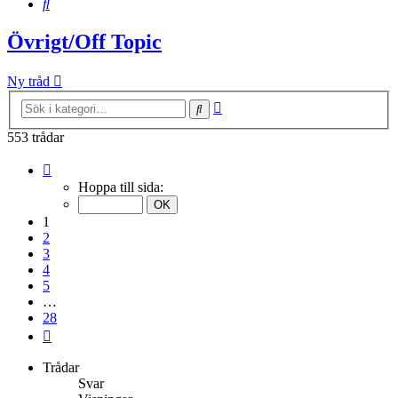
Sök
Övrigt/Off Topic
Ny tråd
Avancerad
Sök
sökning
553 trådar
Sida
1
Hoppa till sida:
av
28
1
2
3
4
5
…
28
Nästa
Trådar
Svar