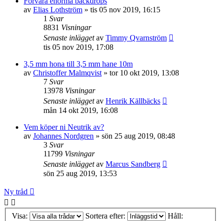
Förvara enorma backdrops
av
Elias Lothström
»
tis 05 nov 2019, 16:15
1
Svar
8831
Visningar
Senaste inlägget
av
Timmy Qvarnström
tis 05 nov 2019, 17:08
3,5 mm hona till 3,5 mm hane 10m
av
Christoffer Malmqvist
»
tor 10 okt 2019, 13:08
7
Svar
13978
Visningar
Senaste inlägget
av
Henrik Källbäcks
mån 14 okt 2019, 16:08
Vem köper ni Neutrik av?
av
Johannes Nordgren
»
sön 25 aug 2019, 08:48
3
Svar
11799
Visningar
Senaste inlägget
av
Marcus Sandberg
sön 25 aug 2019, 13:53
Ny tråd
Visa:
Sortera efter:
Håll: