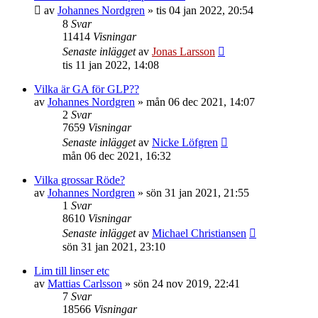
av
Johannes Nordgren
»
tis 04 jan 2022, 20:54
8
Svar
11414
Visningar
Senaste inlägget
av
Jonas Larsson
tis 11 jan 2022, 14:08
Vilka är GA för GLP??
av
Johannes Nordgren
»
mån 06 dec 2021, 14:07
2
Svar
7659
Visningar
Senaste inlägget
av
Nicke Löfgren
mån 06 dec 2021, 16:32
Vilka grossar Röde?
av
Johannes Nordgren
»
sön 31 jan 2021, 21:55
1
Svar
8610
Visningar
Senaste inlägget
av
Michael Christiansen
sön 31 jan 2021, 23:10
Lim till linser etc
av
Mattias Carlsson
»
sön 24 nov 2019, 22:41
7
Svar
18566
Visningar