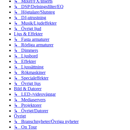
↳ Mixer/FX/Inserts
↳ DSP/Delningsfilter/EQ
↳ Högtalare/Slutsteg
↳ DJ-utrustning
↳ Musik/Ljudeffekter
↳ Övrigt ljud
Ljus & Effekter
↳ Fasta armaturer
↳ Rörliga armaturer
↳ Dimmers
↳ Ljusbord
↳ Effekter
↳ Ljussättning
↳ Rökmaskiner
↳ Specialeffekter
↳ Övrigt ljus
Bild & Datorer
↳ LED-/videoväggar
↳ Mediaservers
↳ Projektorer
↳ Övrigt/Datorer
Övrigt
↳ Branschnyheter/Övriga nyheter
↳ On Tour