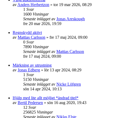
av
Anders Herbertzon
»
tor 19 mar 2026, 08:29
1
Svar
1600
Visningar
Senaste inlägget
av
Jonas Areskough
fre 20 mar 2026, 19:59
Regnskydd aktivt
av
Mattias Carlsson
»
fre 17 maj 2024, 09:00
0
Svar
7890
Visningar
Senaste inlägget
av
Mattias Carlsson
fre 17 maj 2024, 09:00
Märkning av utrustning
av
Jonas Edberg
»
lör 13 apr 2024, 08:29
1
Svar
5150
Visningar
Senaste inlägget
av
Nicke Löfgren
sön 14 apr 2024, 10:13
Hjälp med lite allt möjligt *ändrad titel*
av
Bertil Pedersen
»
sön 16 aug 2020, 19:43
12
Svar
256825
Visningar
Senaste inlägget
av
Niklas Elste