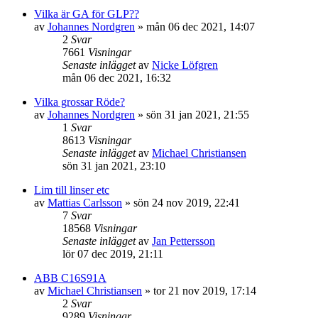
Vilka är GA för GLP??
av
Johannes Nordgren
»
mån 06 dec 2021, 14:07
2
Svar
7661
Visningar
Senaste inlägget
av
Nicke Löfgren
mån 06 dec 2021, 16:32
Vilka grossar Röde?
av
Johannes Nordgren
»
sön 31 jan 2021, 21:55
1
Svar
8613
Visningar
Senaste inlägget
av
Michael Christiansen
sön 31 jan 2021, 23:10
Lim till linser etc
av
Mattias Carlsson
»
sön 24 nov 2019, 22:41
7
Svar
18568
Visningar
Senaste inlägget
av
Jan Pettersson
lör 07 dec 2019, 21:11
ABB C16S91A
av
Michael Christiansen
»
tor 21 nov 2019, 17:14
2
Svar
9289
Visningar