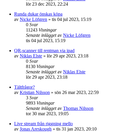
lör 23 dec 2023, 22:24
Runda dukar önskas köpa
av
Nicke Löfgren
»
tis 04 jul 2023, 15:19
0
Svar
11243
Visningar
Senaste inlägget
av
Nicke Löfgren
tis 04 jul 2023, 15:19
QR-scanner till rentman via ipad
av
Niklas Elste
»
lör 29 apr 2023, 23:18
0
Svar
8130
Visningar
Senaste inlägget
av
Niklas Elste
lör 29 apr 2023, 23:18
Tältfrågor?
av
Kristian Nilsson
»
sön 26 mar 2023, 22:59
3
Svar
9893
Visningar
Senaste inlägget
av
Thomas Nilsson
tor 30 mar 2023, 19:05
Live stream från riggning mello
av
Jonas Areskough
»
tis 31 jan 2023, 20:10