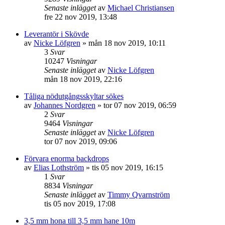
Senaste inlägget
av
Michael Christiansen
fre 22 nov 2019, 13:48
Leverantör i Skövde
av
Nicke Löfgren
»
mån 18 nov 2019, 10:11
3
Svar
10247
Visningar
Senaste inlägget
av
Nicke Löfgren
mån 18 nov 2019, 22:16
Tåliga nödutgångsskyltar sökes
av
Johannes Nordgren
»
tor 07 nov 2019, 06:59
2
Svar
9464
Visningar
Senaste inlägget
av
Nicke Löfgren
tor 07 nov 2019, 09:06
Förvara enorma backdrops
av
Elias Lothström
»
tis 05 nov 2019, 16:15
1
Svar
8834
Visningar
Senaste inlägget
av
Timmy Qvarnström
tis 05 nov 2019, 17:08
3,5 mm hona till 3,5 mm hane 10m