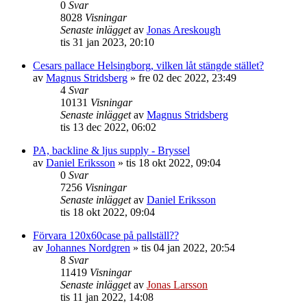
0
Svar
8028
Visningar
Senaste inlägget
av
Jonas Areskough
tis 31 jan 2023, 20:10
Cesars pallace Helsingborg, vilken låt stängde stället?
av
Magnus Stridsberg
»
fre 02 dec 2022, 23:49
4
Svar
10131
Visningar
Senaste inlägget
av
Magnus Stridsberg
tis 13 dec 2022, 06:02
PA, backline & ljus supply - Bryssel
av
Daniel Eriksson
»
tis 18 okt 2022, 09:04
0
Svar
7256
Visningar
Senaste inlägget
av
Daniel Eriksson
tis 18 okt 2022, 09:04
Förvara 120x60case på pallställ??
av
Johannes Nordgren
»
tis 04 jan 2022, 20:54
8
Svar
11419
Visningar
Senaste inlägget
av
Jonas Larsson
tis 11 jan 2022, 14:08