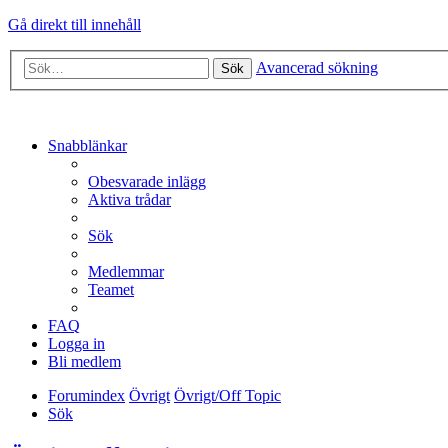
Gå direkt till innehåll
Avancerad sökning
Sök
Snabblänkar
Obesvarade inlägg
Aktiva trådar
Sök
Medlemmar
Teamet
FAQ
Logga in
Bli medlem
Forumindex
Övrigt
Övrigt/Off Topic
Sök