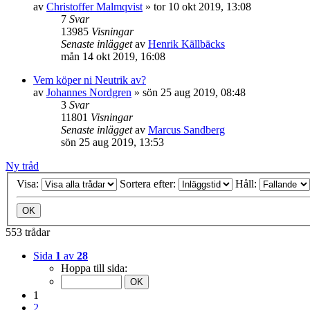
av
Christoffer Malmqvist
»
tor 10 okt 2019, 13:08
7
Svar
13985
Visningar
Senaste inlägget
av
Henrik Källbäcks
mån 14 okt 2019, 16:08
Vem köper ni Neutrik av?
av
Johannes Nordgren
»
sön 25 aug 2019, 08:48
3
Svar
11801
Visningar
Senaste inlägget
av
Marcus Sandberg
sön 25 aug 2019, 13:53
Ny tråd
Visa:
Sortera efter:
Håll:
553 trådar
Sida
1
av
28
Hoppa till sida:
1
2