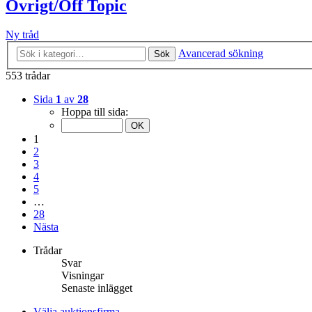
Övrigt/Off Topic
Ny tråd
Avancerad sökning
Sök
553 trådar
Sida
1
av
28
Hoppa till sida:
1
2
3
4
5
…
28
Nästa
Trådar
Svar
Visningar
Senaste inlägget
Välja auktionsfirma