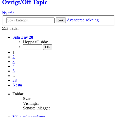
Övrigt/Off Topic
Ny tråd
Avancerad sökning
Sök
553 trådar
Sida
1
av
28
Hoppa till sida:
1
2
3
4
5
…
28
Nästa
Trådar
Svar
Visningar
Senaste inlägget
Välja auktionsfirma