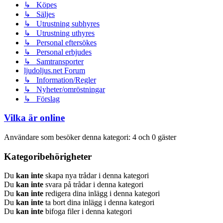
↳ Köpes
↳ Säljes
↳ Utrustning subhyres
↳ Utrustning uthyres
↳ Personal eftersökes
↳ Personal erbjudes
↳ Samtransporter
ljudoljus.net Forum
↳ Information/Regler
↳ Nyheter/omröstningar
↳ Förslag
Vilka är online
Användare som besöker denna kategori: 4 och 0 gäster
Kategoribehörigheter
Du
kan inte
skapa nya trådar i denna kategori
Du
kan inte
svara på trådar i denna kategori
Du
kan inte
redigera dina inlägg i denna kategori
Du
kan inte
ta bort dina inlägg i denna kategori
Du
kan inte
bifoga filer i denna kategori