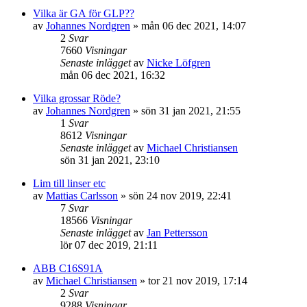
Vilka är GA för GLP??
av
Johannes Nordgren
»
mån 06 dec 2021, 14:07
2
Svar
7660
Visningar
Senaste inlägget
av
Nicke Löfgren
mån 06 dec 2021, 16:32
Vilka grossar Röde?
av
Johannes Nordgren
»
sön 31 jan 2021, 21:55
1
Svar
8612
Visningar
Senaste inlägget
av
Michael Christiansen
sön 31 jan 2021, 23:10
Lim till linser etc
av
Mattias Carlsson
»
sön 24 nov 2019, 22:41
7
Svar
18566
Visningar
Senaste inlägget
av
Jan Pettersson
lör 07 dec 2019, 21:11
ABB C16S91A
av
Michael Christiansen
»
tor 21 nov 2019, 17:14
2
Svar
9288
Visningar