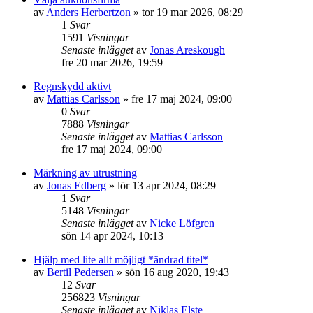
av
Anders Herbertzon
»
tor 19 mar 2026, 08:29
1
Svar
1591
Visningar
Senaste inlägget
av
Jonas Areskough
fre 20 mar 2026, 19:59
Regnskydd aktivt
av
Mattias Carlsson
»
fre 17 maj 2024, 09:00
0
Svar
7888
Visningar
Senaste inlägget
av
Mattias Carlsson
fre 17 maj 2024, 09:00
Märkning av utrustning
av
Jonas Edberg
»
lör 13 apr 2024, 08:29
1
Svar
5148
Visningar
Senaste inlägget
av
Nicke Löfgren
sön 14 apr 2024, 10:13
Hjälp med lite allt möjligt *ändrad titel*
av
Bertil Pedersen
»
sön 16 aug 2020, 19:43
12
Svar
256823
Visningar
Senaste inlägget
av
Niklas Elste