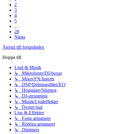
2
3
4
5
…
28
Nästa
Återgå till forumindex
Hoppa till
Ljud & Musik
↳ Mikrofoner/DI-boxar
↳ Mixer/FX/Inserts
↳ DSP/Delningsfilter/EQ
↳ Högtalare/Slutsteg
↳ DJ-utrustning
↳ Musik/Ljudeffekter
↳ Övrigt ljud
Ljus & Effekter
↳ Fasta armaturer
↳ Rörliga armaturer
↳ Dimmers