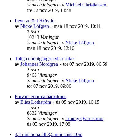
Senaste inlägget
av
Michael Christiansen
fre 22 nov 2019, 13:48
Leverantör i Skövde
av
Nicke Löfgren
»
mån 18 nov 2019, 10:11
3
Svar
10243
Visningar
Senaste inlägget
av
Nicke Löfgren
mån 18 nov 2019, 22:16
Tåliga nödutgångsskyltar sökes
av
Johannes Nordgren
»
tor 07 nov 2019, 06:59
2
Svar
9463
Visningar
Senaste inlägget
av
Nicke Löfgren
tor 07 nov 2019, 09:06
Förvara enorma backdrops
av
Elias Lothström
»
tis 05 nov 2019, 16:15
1
Svar
8832
Visningar
Senaste inlägget
av
Timmy Qvarnström
tis 05 nov 2019, 17:08
3,5 mm hona till 3,5 mm hane 10m