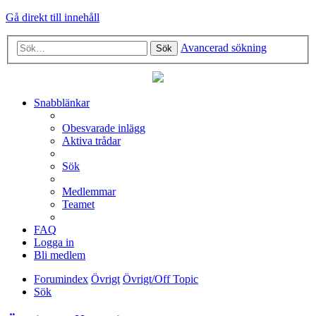
Gå direkt till innehåll
Avancerad sökning
Sök
Snabblänkar
Obesvarade inlägg
Aktiva trådar
Sök
Medlemmar
Teamet
FAQ
Logga in
Bli medlem
Forumindex
Övrigt
Övrigt/Off Topic
Sök