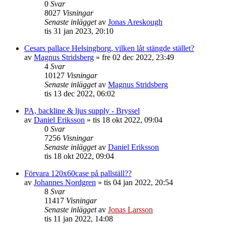
0
Svar
8027
Visningar
Senaste inlägget
av
Jonas Areskough
tis 31 jan 2023, 20:10
Cesars pallace Helsingborg, vilken låt stängde stället?
av
Magnus Stridsberg
»
fre 02 dec 2022, 23:49
4
Svar
10127
Visningar
Senaste inlägget
av
Magnus Stridsberg
tis 13 dec 2022, 06:02
PA, backline & ljus supply - Bryssel
av
Daniel Eriksson
»
tis 18 okt 2022, 09:04
0
Svar
7256
Visningar
Senaste inlägget
av
Daniel Eriksson
tis 18 okt 2022, 09:04
Förvara 120x60case på pallställ??
av
Johannes Nordgren
»
tis 04 jan 2022, 20:54
8
Svar
11417
Visningar
Senaste inlägget
av
Jonas Larsson
tis 11 jan 2022, 14:08