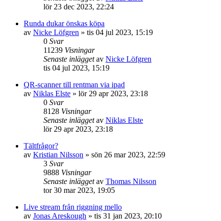
lör 23 dec 2023, 22:24
Runda dukar önskas köpa
av
Nicke Löfgren
»
tis 04 jul 2023, 15:19
0
Svar
11239
Visningar
Senaste inlägget
av
Nicke Löfgren
tis 04 jul 2023, 15:19
QR-scanner till rentman via ipad
av
Niklas Elste
»
lör 29 apr 2023, 23:18
0
Svar
8128
Visningar
Senaste inlägget
av
Niklas Elste
lör 29 apr 2023, 23:18
Tältfrågor?
av
Kristian Nilsson
»
sön 26 mar 2023, 22:59
3
Svar
9888
Visningar
Senaste inlägget
av
Thomas Nilsson
tor 30 mar 2023, 19:05
Live stream från riggning mello
av
Jonas Areskough
»
tis 31 jan 2023, 20:10