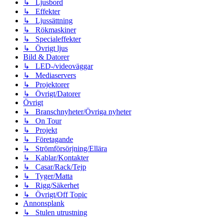
↳ Ljusbord
↳ Effekter
↳ Ljussättning
↳ Rökmaskiner
↳ Specialeffekter
↳ Övrigt ljus
Bild & Datorer
↳ LED-/videoväggar
↳ Mediaservers
↳ Projektorer
↳ Övrigt/Datorer
Övrigt
↳ Branschnyheter/Övriga nyheter
↳ On Tour
↳ Projekt
↳ Företagande
↳ Strömförsörjning/Ellära
↳ Kablar/Kontakter
↳ Casar/Rack/Tejp
↳ Tyger/Matta
↳ Rigg/Säkerhet
↳ Övrigt/Off Topic
Annonsplank
↳ Stulen utrustning