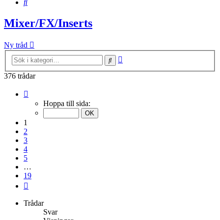
Sök
Mixer/FX/Inserts
Ny tråd
Avancerad
Sök
sökning
376 trådar
Sida
1
Hoppa till sida:
av
19
1
2
3
4
5
…
19
Nästa
Trådar
Svar