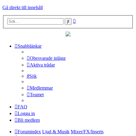
Gå direkt till innehåll
Avancerad
Sök
sökning
Snabblänkar
Obesvarade inlägg
Aktiva trådar
Sök
Medlemmar
Teamet
FAQ
Logga in
Bli medlem
Forumindex
Ljud & Musik
Mixer/FX/Inserts