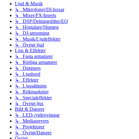
Ljud & Musik
↳ Mikrofoner/DI-boxar
↳ Mixer/FX/Inserts
↳ DSP/Delningsfilter/EQ
↳ Högtalare/Slutsteg
↳ DJ-utrustning
↳ Musik/Ljudeffekter
↳ Övrigt ljud
Ljus & Effekter
↳ Fasta armaturer
↳ Rörliga armaturer
↳ Dimmers
↳ Ljusbord
↳ Effekter
↳ Ljussättning
↳ Rökmaskiner
↳ Specialeffekter
↳ Övrigt ljus
Bild & Datorer
↳ LED-/videoväggar
↳ Mediaservers
↳ Projektorer
↳ Övrigt/Datorer
Övrigt