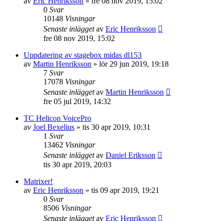
av
Eric Henriksson
»
fre 08 nov 2019, 15:02
0
Svar
10148
Visningar
Senaste inlägget
av
Eric Henriksson
fre 08 nov 2019, 15:02
Uppdatering av stagebox midas dl153
av
Martin Henriksson
»
lör 29 jun 2019, 19:18
7
Svar
17078
Visningar
Senaste inlägget
av
Martin Henriksson
fre 05 jul 2019, 14:32
TC Helicon VoicePro
av
Joel Bexelius
»
tis 30 apr 2019, 10:31
1
Svar
13462
Visningar
Senaste inlägget
av
Daniel Eriksson
tis 30 apr 2019, 20:03
Matrixer!
av
Eric Henriksson
»
tis 09 apr 2019, 19:21
0
Svar
8506
Visningar
Senaste inlägget
av
Eric Henriksson