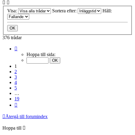
Visa:
Sortera efter:
Håll:
376 trådar
Sida
1
Hoppa till sida:
av
19
1
2
3
4
5
…
19
Nästa
Återgå till forumindex
Hoppa till