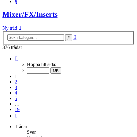
Sök
Mixer/FX/Inserts
Ny tråd
Avancerad
Sök
sökning
376 trådar
Sida
1
Hoppa till sida:
av
19
1
2
3
4
5
…
19
Nästa
Trådar
Svar