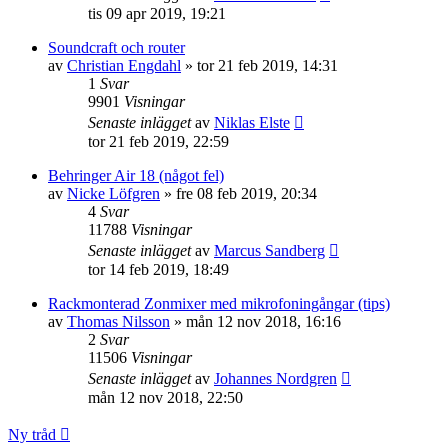
tis 09 apr 2019, 19:21
Soundcraft och router
av
Christian Engdahl
»
tor 21 feb 2019, 14:31
1
Svar
9901
Visningar
Senaste inlägget
av
Niklas Elste
tor 21 feb 2019, 22:59
Behringer Air 18 (något fel)
av
Nicke Löfgren
»
fre 08 feb 2019, 20:34
4
Svar
11788
Visningar
Senaste inlägget
av
Marcus Sandberg
tor 14 feb 2019, 18:49
Rackmonterad Zonmixer med mikrofoningångar (tips)
av
Thomas Nilsson
»
mån 12 nov 2018, 16:16
2
Svar
11506
Visningar
Senaste inlägget
av
Johannes Nordgren
mån 12 nov 2018, 22:50
Ny tråd