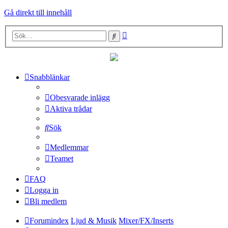
Gå direkt till innehåll
Avancerad
Sök
sökning
Snabblänkar
Obesvarade inlägg
Aktiva trådar
Sök
Medlemmar
Teamet
FAQ
Logga in
Bli medlem
Forumindex
Ljud & Musik
Mixer/FX/Inserts