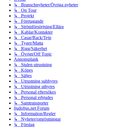
↳ Branschnyheter/Övriga nyheter
↳ On Tour
↳ Projekt
↳ Företagande
↳ Strömförsörjning/Ellära
↳ Kablar/Kontakter
↳ Casar/Rack/Tejp
↳ Tyger/Matta
↳ Rigg/Säkerhet
↳ Övrigt/Off Topic
Annonsplank
↳ Stulen utrustning
↳ Köpes
↳ Säljes
↳ Utrustning subhyres
↳ Utrustning uthyres
↳ Personal eftersökes
↳ Personal erbjudes
↳ Samtransporter
ljudoljus.net Forum
↳ Information/Regler
↳ Nyheter/omröstningar
↳ Förslag