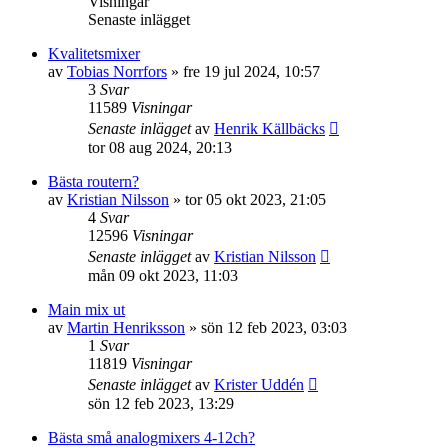
Visningar
Senaste inlägget
Kvalitetsmixer
av
Tobias Norrfors
»
fre 19 jul 2024, 10:57
3
Svar
11589
Visningar
Senaste inlägget
av
Henrik Källbäcks
tor 08 aug 2024, 20:13
Bästa routern?
av
Kristian Nilsson
»
tor 05 okt 2023, 21:05
4
Svar
12596
Visningar
Senaste inlägget
av
Kristian Nilsson
mån 09 okt 2023, 11:03
Main mix ut
av
Martin Henriksson
»
sön 12 feb 2023, 03:03
1
Svar
11819
Visningar
Senaste inlägget
av
Krister Uddén
sön 12 feb 2023, 13:29
Bästa små analogmixers 4-12ch?