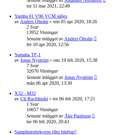
Senaste inlägget
av
Johannes Nordgren
tor 11 mar 2021, 22:49
Yamha 01 V96 VCM säljes
av
Anders Öholm
»
sön 05 apr 2020, 18:26
2
Svar
13952
Visningar
Senaste inlägget
av
Anders Öholm
fre 10 apr 2020, 12:56
Yamaha TF-1
av
Jonas Nyström
»
ons 19 feb 2020, 15:38
7
Svar
32076
Visningar
Senaste inlägget
av
Jonas Nyström
mån 06 apr 2020, 13:30
X32 - M32
av
Uli Ruchlinski
»
tor 06 feb 2020, 17:21
1
Svar
10657
Visningar
Senaste inlägget
av
Åke Paulsson
tor 06 feb 2020, 20:43
Samplingsfrekvens eller bitdjup?