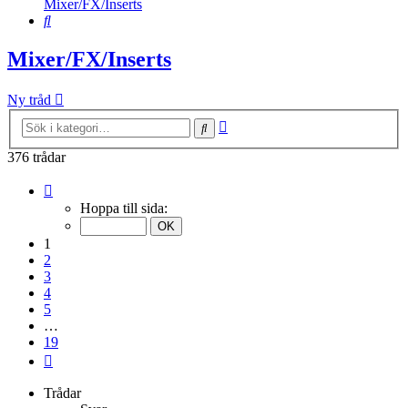
Mixer/FX/Inserts
Sök
Mixer/FX/Inserts
Ny tråd
Avancerad
Sök
sökning
376 trådar
Sida
1
Hoppa till sida:
av
19
1
2
3
4
5
…
19
Nästa
Trådar