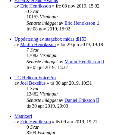
Allen & Heath Avantis
av
Eric Henriksson
»
fre 08 nov 2019, 15:02
0
Svar
10153
Visningar
Senaste inlägget
av
Eric Henriksson
fre 08 nov 2019, 15:02
Uppdatering av stagebox midas dl153
av
Martin Henriksson
»
lör 29 jun 2019, 19:18
7
Svar
17082
Visningar
Senaste inlägget
av
Martin Henriksson
fre 05 jul 2019, 14:32
TC Helicon VoicePro
av
Joel Bexelius
»
tis 30 apr 2019, 10:31
1
Svar
13462
Visningar
Senaste inlägget
av
Daniel Eriksson
tis 30 apr 2019, 20:03
Matrixer!
av
Eric Henriksson
»
tis 09 apr 2019, 19:21
0
Svar
8509
Visningar