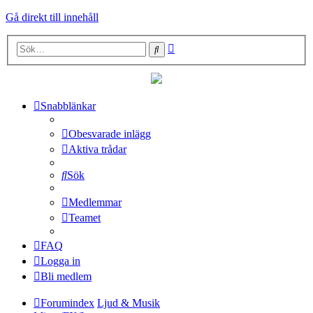
Gå direkt till innehåll
Avancerad
Sök
sökning
Snabblänkar
Obesvarade inlägg
Aktiva trådar
Sök
Medlemmar
Teamet
FAQ
Logga in
Bli medlem
Forumindex
Ljud & Musik