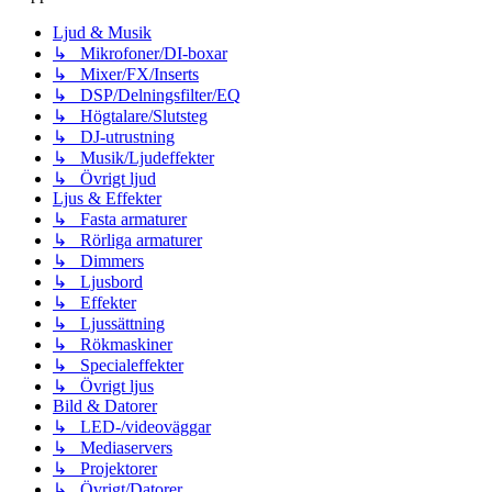
Ljud & Musik
↳ Mikrofoner/DI-boxar
↳ Mixer/FX/Inserts
↳ DSP/Delningsfilter/EQ
↳ Högtalare/Slutsteg
↳ DJ-utrustning
↳ Musik/Ljudeffekter
↳ Övrigt ljud
Ljus & Effekter
↳ Fasta armaturer
↳ Rörliga armaturer
↳ Dimmers
↳ Ljusbord
↳ Effekter
↳ Ljussättning
↳ Rökmaskiner
↳ Specialeffekter
↳ Övrigt ljus
Bild & Datorer
↳ LED-/videoväggar
↳ Mediaservers
↳ Projektorer
↳ Övrigt/Datorer