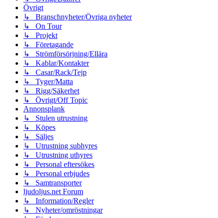
Övrigt
↳ Branschnyheter/Övriga nyheter
↳ On Tour
↳ Projekt
↳ Företagande
↳ Strömförsörjning/Ellära
↳ Kablar/Kontakter
↳ Casar/Rack/Tejp
↳ Tyger/Matta
↳ Rigg/Säkerhet
↳ Övrigt/Off Topic
Annonsplank
↳ Stulen utrustning
↳ Köpes
↳ Säljes
↳ Utrustning subhyres
↳ Utrustning uthyres
↳ Personal eftersökes
↳ Personal erbjudes
↳ Samtransporter
ljudoljus.net Forum
↳ Information/Regler
↳ Nyheter/omröstningar