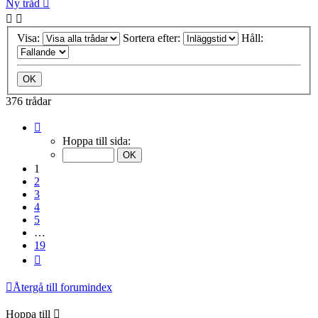
Ny tråd
Visa:
Sortera efter:
Håll:
376 trådar
Sida
1
Hoppa till sida:
av
19
1
2
3
4
5
…
19
Nästa
Återgå till forumindex
Hoppa till