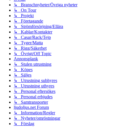
↳ Branschnyheter/Övriga nyheter
↳ On Tour
↳ Projekt
↳ Företagande
↳ Strömförsörjning/Ellära
↳ Kablar/Kontakter
↳ Casar/Rack/Tejp
↳ Tyger/Matta
↳ Rigg/Säkerhet
↳ Övrigt/Off Topic
Annonsplank
↳ Stulen utrustning
↳ Köpes
↳ Säljes
↳ Utrustning subhyres
↳ Utrustning uthyres
↳ Personal eftersökes
↳ Personal erbjudes
↳ Samtransporter
ljudoljus.net Forum
↳ Information/Regler
↳ Nyheter/omröstningar
↳ Förslag