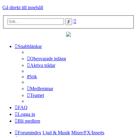
Gå direkt till innehåll
Avancerad
Sök
sökning
Snabblänkar
Obesvarade inlägg
Aktiva trådar
Sök
Medlemmar
Teamet
FAQ
Logga in
Bli medlem
Forumindex
Ljud & Musik
Mixer/FX/Inserts