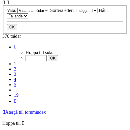
Visa:
Sortera efter:
Håll:
376 trådar
Sida
1
Hoppa till sida:
av
19
1
2
3
4
5
…
19
Nästa
Återgå till forumindex
Hoppa till