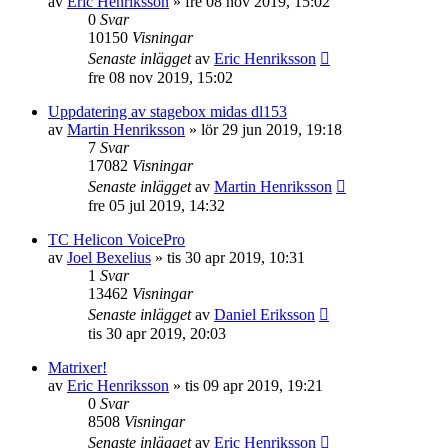
av
Eric Henriksson
»
fre 08 nov 2019, 15:02
0
Svar
10150
Visningar
Senaste inlägget
av
Eric Henriksson
fre 08 nov 2019, 15:02
Uppdatering av stagebox midas dl153
av
Martin Henriksson
»
lör 29 jun 2019, 19:18
7
Svar
17082
Visningar
Senaste inlägget
av
Martin Henriksson
fre 05 jul 2019, 14:32
TC Helicon VoicePro
av
Joel Bexelius
»
tis 30 apr 2019, 10:31
1
Svar
13462
Visningar
Senaste inlägget
av
Daniel Eriksson
tis 30 apr 2019, 20:03
Matrixer!
av
Eric Henriksson
»
tis 09 apr 2019, 19:21
0
Svar
8508
Visningar
Senaste inlägget
av
Eric Henriksson