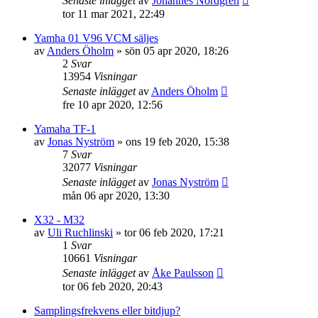
Senaste inlägget
av
Johannes Nordgren
tor 11 mar 2021, 22:49
Yamha 01 V96 VCM säljes
av
Anders Öholm
»
sön 05 apr 2020, 18:26
2
Svar
13954
Visningar
Senaste inlägget
av
Anders Öholm
fre 10 apr 2020, 12:56
Yamaha TF-1
av
Jonas Nyström
»
ons 19 feb 2020, 15:38
7
Svar
32077
Visningar
Senaste inlägget
av
Jonas Nyström
mån 06 apr 2020, 13:30
X32 - M32
av
Uli Ruchlinski
»
tor 06 feb 2020, 17:21
1
Svar
10661
Visningar
Senaste inlägget
av
Åke Paulsson
tor 06 feb 2020, 20:43
Samplingsfrekvens eller bitdjup?