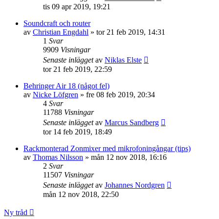
tis 09 apr 2019, 19:21
Soundcraft och router
av
Christian Engdahl
»
tor 21 feb 2019, 14:31
1
Svar
9909
Visningar
Senaste inlägget
av
Niklas Elste
tor 21 feb 2019, 22:59
Behringer Air 18 (något fel)
av
Nicke Löfgren
»
fre 08 feb 2019, 20:34
4
Svar
11788
Visningar
Senaste inlägget
av
Marcus Sandberg
tor 14 feb 2019, 18:49
Rackmonterad Zonmixer med mikrofoningångar (tips)
av
Thomas Nilsson
»
mån 12 nov 2018, 16:16
2
Svar
11507
Visningar
Senaste inlägget
av
Johannes Nordgren
mån 12 nov 2018, 22:50
Ny tråd