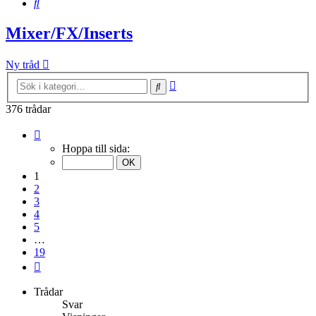
Sök
Mixer/FX/Inserts
Ny tråd
Avancerad
Sök
sökning
376 trådar
Sida
1
Hoppa till sida:
av
19
1
2
3
4
5
…
19
Nästa
Trådar
Svar