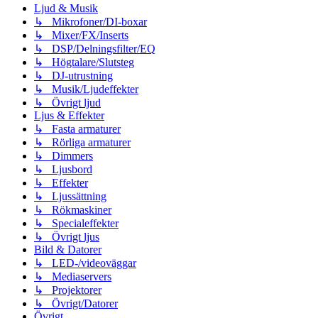
Ljud & Musik
↳ Mikrofoner/DI-boxar
↳ Mixer/FX/Inserts
↳ DSP/Delningsfilter/EQ
↳ Högtalare/Slutsteg
↳ DJ-utrustning
↳ Musik/Ljudeffekter
↳ Övrigt ljud
Ljus & Effekter
↳ Fasta armaturer
↳ Rörliga armaturer
↳ Dimmers
↳ Ljusbord
↳ Effekter
↳ Ljussättning
↳ Rökmaskiner
↳ Specialeffekter
↳ Övrigt ljus
Bild & Datorer
↳ LED-/videoväggar
↳ Mediaservers
↳ Projektorer
↳ Övrigt/Datorer
Övrigt