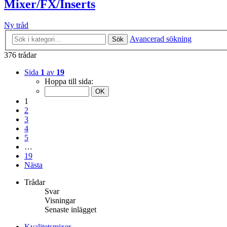
Mixer/FX/Inserts
Ny tråd
Avancerad sökning
Sök
376 trådar
Sida
1
av
19
Hoppa till sida:
1
2
3
4
5
…
19
Nästa
Trådar
Svar
Visningar
Senaste inlägget
Kvalitetsmixer