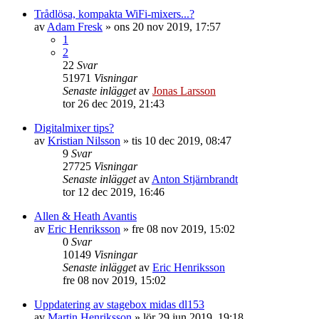
Trådlösa, kompakta WiFi-mixers...?
av
Adam Fresk
»
ons 20 nov 2019, 17:57
1
2
22
Svar
51971
Visningar
Senaste inlägget
av
Jonas Larsson
tor 26 dec 2019, 21:43
Digitalmixer tips?
av
Kristian Nilsson
»
tis 10 dec 2019, 08:47
9
Svar
27725
Visningar
Senaste inlägget
av
Anton Stjärnbrandt
tor 12 dec 2019, 16:46
Allen & Heath Avantis
av
Eric Henriksson
»
fre 08 nov 2019, 15:02
0
Svar
10149
Visningar
Senaste inlägget
av
Eric Henriksson
fre 08 nov 2019, 15:02
Uppdatering av stagebox midas dl153
av
Martin Henriksson
»
lör 29 jun 2019, 19:18