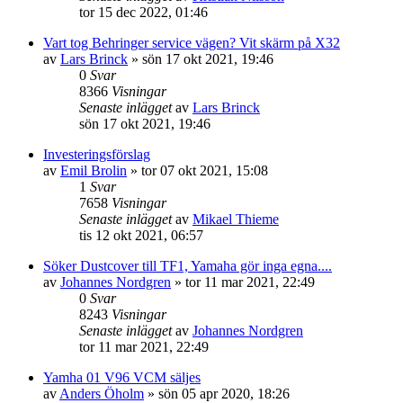
tor 15 dec 2022, 01:46
Vart tog Behringer service vägen? Vit skärm på X32
av
Lars Brinck
»
sön 17 okt 2021, 19:46
0
Svar
8366
Visningar
Senaste inlägget
av
Lars Brinck
sön 17 okt 2021, 19:46
Investeringsförslag
av
Emil Brolin
»
tor 07 okt 2021, 15:08
1
Svar
7658
Visningar
Senaste inlägget
av
Mikael Thieme
tis 12 okt 2021, 06:57
Söker Dustcover till TF1, Yamaha gör inga egna....
av
Johannes Nordgren
»
tor 11 mar 2021, 22:49
0
Svar
8243
Visningar
Senaste inlägget
av
Johannes Nordgren
tor 11 mar 2021, 22:49
Yamha 01 V96 VCM säljes
av
Anders Öholm
»
sön 05 apr 2020, 18:26