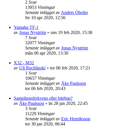
2
Svar
13953
Visningar
Senaste inlägget
av
Anders Öholm
fre 10 apr 2020, 12:56
Yamaha TF-1
av
Jonas Nyström
»
ons 19 feb 2020, 15:38
7
Svar
32077
Visningar
Senaste inlägget
av
Jonas Nyström
mån 06 apr 2020, 13:30
X32 - M32
av
Uli Ruchlinski
»
tor 06 feb 2020, 17:21
1
Svar
10657
Visningar
Senaste inlägget
av
Åke Paulsson
tor 06 feb 2020, 20:43
Samplingsfrekvens eller bitdjup?
av
Åke Paulsson
»
tis 28 jan 2020, 22:45
3
Svar
11229
Visningar
Senaste inlägget
av
Eric Henriksson
tor 30 jan 2020, 06:44