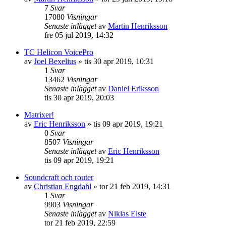
7
Svar
17080
Visningar
Senaste inlägget
av
Martin Henriksson
fre 05 jul 2019, 14:32
TC Helicon VoicePro
av
Joel Bexelius
»
tis 30 apr 2019, 10:31
1
Svar
13462
Visningar
Senaste inlägget
av
Daniel Eriksson
tis 30 apr 2019, 20:03
Matrixer!
av
Eric Henriksson
»
tis 09 apr 2019, 19:21
0
Svar
8507
Visningar
Senaste inlägget
av
Eric Henriksson
tis 09 apr 2019, 19:21
Soundcraft och router
av
Christian Engdahl
»
tor 21 feb 2019, 14:31
1
Svar
9903
Visningar
Senaste inlägget
av
Niklas Elste
tor 21 feb 2019, 22:59