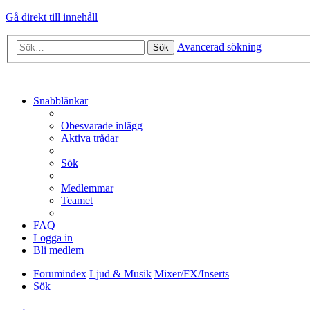
Gå direkt till innehåll
Avancerad sökning
Sök
Snabblänkar
Obesvarade inlägg
Aktiva trådar
Sök
Medlemmar
Teamet
FAQ
Logga in
Bli medlem
Forumindex
Ljud & Musik
Mixer/FX/Inserts
Sök