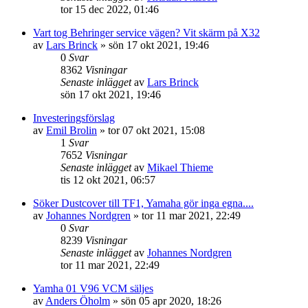
tor 15 dec 2022, 01:46
Vart tog Behringer service vägen? Vit skärm på X32
av
Lars Brinck
»
sön 17 okt 2021, 19:46
0
Svar
8362
Visningar
Senaste inlägget
av
Lars Brinck
sön 17 okt 2021, 19:46
Investeringsförslag
av
Emil Brolin
»
tor 07 okt 2021, 15:08
1
Svar
7652
Visningar
Senaste inlägget
av
Mikael Thieme
tis 12 okt 2021, 06:57
Söker Dustcover till TF1, Yamaha gör inga egna....
av
Johannes Nordgren
»
tor 11 mar 2021, 22:49
0
Svar
8239
Visningar
Senaste inlägget
av
Johannes Nordgren
tor 11 mar 2021, 22:49
Yamha 01 V96 VCM säljes
av
Anders Öholm
»
sön 05 apr 2020, 18:26