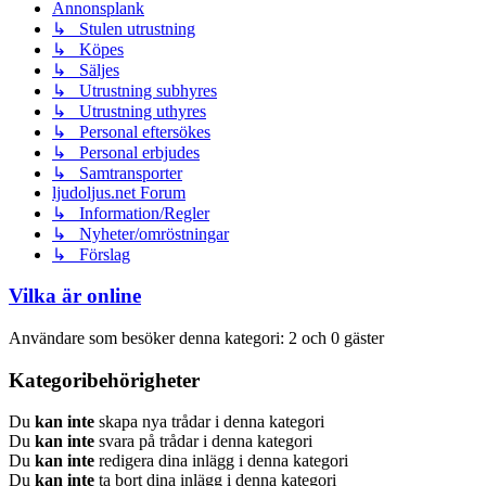
Annonsplank
↳ Stulen utrustning
↳ Köpes
↳ Säljes
↳ Utrustning subhyres
↳ Utrustning uthyres
↳ Personal eftersökes
↳ Personal erbjudes
↳ Samtransporter
ljudoljus.net Forum
↳ Information/Regler
↳ Nyheter/omröstningar
↳ Förslag
Vilka är online
Användare som besöker denna kategori: 2 och 0 gäster
Kategoribehörigheter
Du
kan inte
skapa nya trådar i denna kategori
Du
kan inte
svara på trådar i denna kategori
Du
kan inte
redigera dina inlägg i denna kategori
Du
kan inte
ta bort dina inlägg i denna kategori