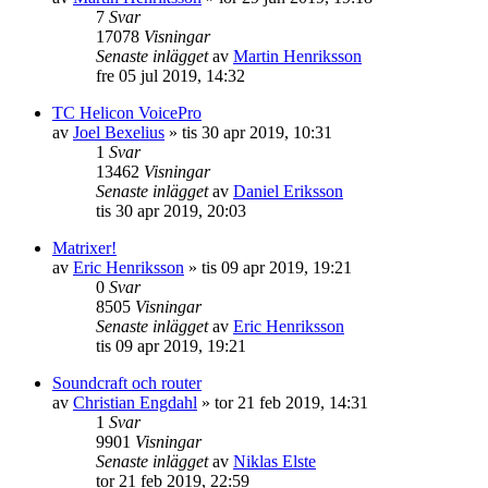
7
Svar
17078
Visningar
Senaste inlägget
av
Martin Henriksson
fre 05 jul 2019, 14:32
TC Helicon VoicePro
av
Joel Bexelius
»
tis 30 apr 2019, 10:31
1
Svar
13462
Visningar
Senaste inlägget
av
Daniel Eriksson
tis 30 apr 2019, 20:03
Matrixer!
av
Eric Henriksson
»
tis 09 apr 2019, 19:21
0
Svar
8505
Visningar
Senaste inlägget
av
Eric Henriksson
tis 09 apr 2019, 19:21
Soundcraft och router
av
Christian Engdahl
»
tor 21 feb 2019, 14:31
1
Svar
9901
Visningar
Senaste inlägget
av
Niklas Elste
tor 21 feb 2019, 22:59