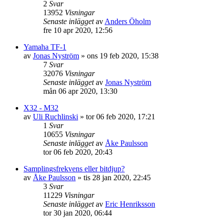
2
Svar
13952
Visningar
Senaste inlägget
av
Anders Öholm
fre 10 apr 2020, 12:56
Yamaha TF-1
av
Jonas Nyström
»
ons 19 feb 2020, 15:38
7
Svar
32076
Visningar
Senaste inlägget
av
Jonas Nyström
mån 06 apr 2020, 13:30
X32 - M32
av
Uli Ruchlinski
»
tor 06 feb 2020, 17:21
1
Svar
10655
Visningar
Senaste inlägget
av
Åke Paulsson
tor 06 feb 2020, 20:43
Samplingsfrekvens eller bitdjup?
av
Åke Paulsson
»
tis 28 jan 2020, 22:45
3
Svar
11229
Visningar
Senaste inlägget
av
Eric Henriksson
tor 30 jan 2020, 06:44