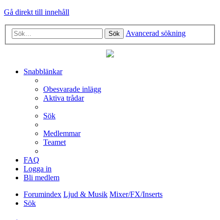
Gå direkt till innehåll
Avancerad sökning
Sök
Snabblänkar
Obesvarade inlägg
Aktiva trådar
Sök
Medlemmar
Teamet
FAQ
Logga in
Bli medlem
Forumindex
Ljud & Musik
Mixer/FX/Inserts
Sök