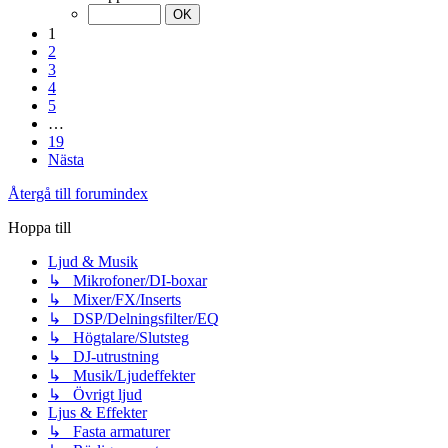
1
2
3
4
5
…
19
Nästa
Återgå till forumindex
Hoppa till
Ljud & Musik
↳ Mikrofoner/DI-boxar
↳ Mixer/FX/Inserts
↳ DSP/Delningsfilter/EQ
↳ Högtalare/Slutsteg
↳ DJ-utrustning
↳ Musik/Ljudeffekter
↳ Övrigt ljud
Ljus & Effekter
↳ Fasta armaturer