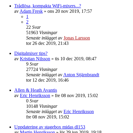
Trådlösa, kompakta WiFi-mixers...?
av
Adam Fresk
»
ons 20 nov 2019, 17:57
1
2
22
Svar
51963
Visningar
Senaste inlägget
av
Jonas Larsson
tor 26 dec 2019, 21:43
Digitalmixer tips?
av
Kristian Nilsson
»
tis 10 dec 2019, 08:47
9
Svar
27724
Visningar
Senaste inlägget
av
Anton Stjärnbrandt
tor 12 dec 2019, 16:46
Allen & Heath Avantis
av
Eric Henriksson
»
fre 08 nov 2019, 15:02
0
Svar
10148
Visningar
Senaste inlägget
av
Eric Henriksson
fre 08 nov 2019, 15:02
Uppdatering av stagebox midas dl153
av
Martin Henriksson
»
lör 29 jun 2019, 19:18