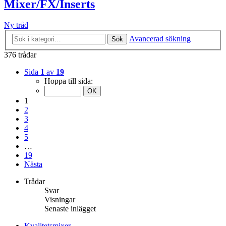
Mixer/FX/Inserts
Ny tråd
Avancerad sökning
Sök
376 trådar
Sida
1
av
19
Hoppa till sida:
1
2
3
4
5
…
19
Nästa
Trådar
Svar
Visningar
Senaste inlägget
Kvalitetsmixer