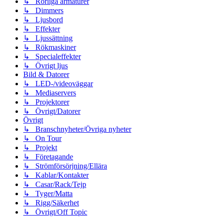
↳ Rörliga armaturer
↳ Dimmers
↳ Ljusbord
↳ Effekter
↳ Ljussättning
↳ Rökmaskiner
↳ Specialeffekter
↳ Övrigt ljus
Bild & Datorer
↳ LED-/videoväggar
↳ Mediaservers
↳ Projektorer
↳ Övrigt/Datorer
Övrigt
↳ Branschnyheter/Övriga nyheter
↳ On Tour
↳ Projekt
↳ Företagande
↳ Strömförsörjning/Ellära
↳ Kablar/Kontakter
↳ Casar/Rack/Tejp
↳ Tyger/Matta
↳ Rigg/Säkerhet
↳ Övrigt/Off Topic