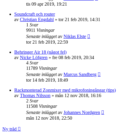
tis 09 apr 2019, 19:21
Soundcraft och router
av
Christian Engdahl
»
tor 21 feb 2019, 14:31
1
Svar
9911
Visningar
Senaste inlägget
av
Niklas Elste
tor 21 feb 2019, 22:59
Behringer Air 18 (något fel)
av
Nicke Löfgren
»
fre 08 feb 2019, 20:34
4
Svar
11789
Visningar
Senaste inlägget
av
Marcus Sandberg
tor 14 feb 2019, 18:49
Rackmonterad Zonmixer med mikrofoningångar (tips)
av
Thomas Nilsson
»
mån 12 nov 2018, 16:16
2
Svar
11508
Visningar
Senaste inlägget
av
Johannes Nordgren
mån 12 nov 2018, 22:50
Ny tråd