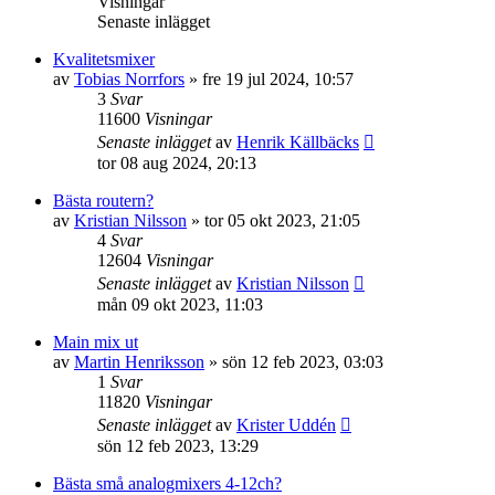
Visningar
Senaste inlägget
Kvalitetsmixer
av
Tobias Norrfors
»
fre 19 jul 2024, 10:57
3
Svar
11600
Visningar
Senaste inlägget
av
Henrik Källbäcks
tor 08 aug 2024, 20:13
Bästa routern?
av
Kristian Nilsson
»
tor 05 okt 2023, 21:05
4
Svar
12604
Visningar
Senaste inlägget
av
Kristian Nilsson
mån 09 okt 2023, 11:03
Main mix ut
av
Martin Henriksson
»
sön 12 feb 2023, 03:03
1
Svar
11820
Visningar
Senaste inlägget
av
Krister Uddén
sön 12 feb 2023, 13:29
Bästa små analogmixers 4-12ch?