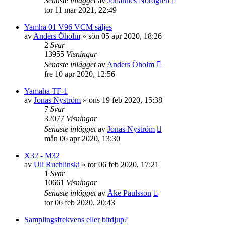
Senaste inlägget
av
Johannes Nordgren
tor 11 mar 2021, 22:49
Yamha 01 V96 VCM säljes
av
Anders Öholm
»
sön 05 apr 2020, 18:26
2
Svar
13955
Visningar
Senaste inlägget
av
Anders Öholm
fre 10 apr 2020, 12:56
Yamaha TF-1
av
Jonas Nyström
»
ons 19 feb 2020, 15:38
7
Svar
32077
Visningar
Senaste inlägget
av
Jonas Nyström
mån 06 apr 2020, 13:30
X32 - M32
av
Uli Ruchlinski
»
tor 06 feb 2020, 17:21
1
Svar
10661
Visningar
Senaste inlägget
av
Åke Paulsson
tor 06 feb 2020, 20:43
Samplingsfrekvens eller bitdjup?