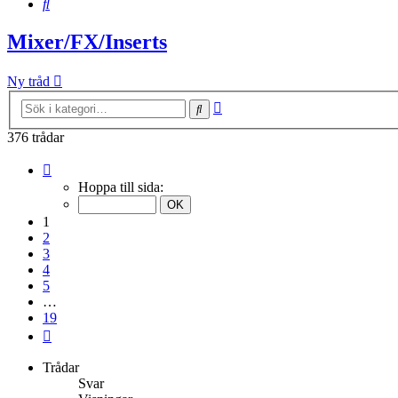
Sök
Mixer/FX/Inserts
Ny tråd
Avancerad
Sök
sökning
376 trådar
Sida
1
Hoppa till sida:
av
19
1
2
3
4
5
…
19
Nästa
Trådar
Svar