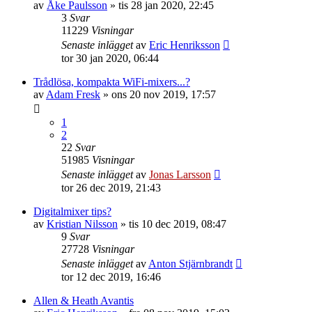
av
Åke Paulsson
»
tis 28 jan 2020, 22:45
3
Svar
11229
Visningar
Senaste inlägget
av
Eric Henriksson
tor 30 jan 2020, 06:44
Trådlösa, kompakta WiFi-mixers...?
av
Adam Fresk
»
ons 20 nov 2019, 17:57
1
2
22
Svar
51985
Visningar
Senaste inlägget
av
Jonas Larsson
tor 26 dec 2019, 21:43
Digitalmixer tips?
av
Kristian Nilsson
»
tis 10 dec 2019, 08:47
9
Svar
27728
Visningar
Senaste inlägget
av
Anton Stjärnbrandt
tor 12 dec 2019, 16:46
Allen & Heath Avantis