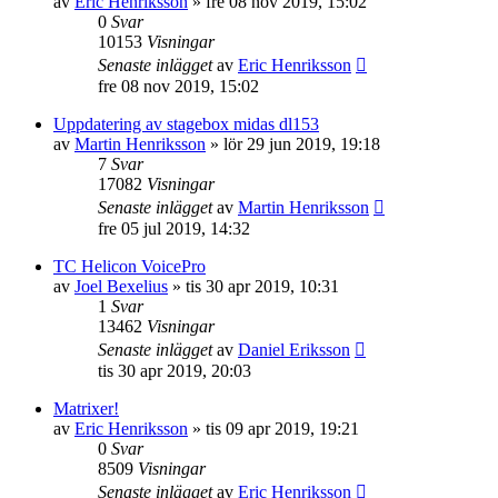
av
Eric Henriksson
»
fre 08 nov 2019, 15:02
0
Svar
10153
Visningar
Senaste inlägget
av
Eric Henriksson
fre 08 nov 2019, 15:02
Uppdatering av stagebox midas dl153
av
Martin Henriksson
»
lör 29 jun 2019, 19:18
7
Svar
17082
Visningar
Senaste inlägget
av
Martin Henriksson
fre 05 jul 2019, 14:32
TC Helicon VoicePro
av
Joel Bexelius
»
tis 30 apr 2019, 10:31
1
Svar
13462
Visningar
Senaste inlägget
av
Daniel Eriksson
tis 30 apr 2019, 20:03
Matrixer!
av
Eric Henriksson
»
tis 09 apr 2019, 19:21
0
Svar
8509
Visningar
Senaste inlägget
av
Eric Henriksson