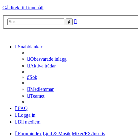
Gå direkt till innehåll
Avancerad
Sök
sökning
Snabblänkar
Obesvarade inlägg
Aktiva trådar
Sök
Medlemmar
Teamet
FAQ
Logga in
Bli medlem
Forumindex
Ljud & Musik
Mixer/FX/Inserts