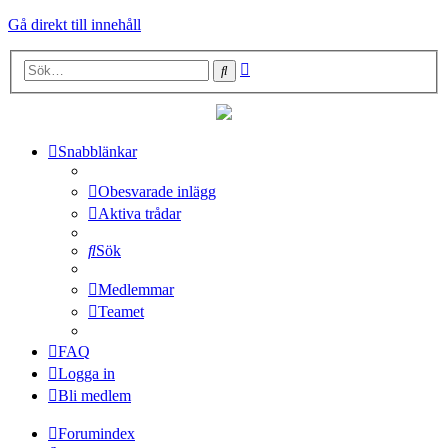
Gå direkt till innehåll
Avancerad
Sök
sökning
Snabblänkar
Obesvarade inlägg
Aktiva trådar
Sök
Medlemmar
Teamet
FAQ
Logga in
Bli medlem
Forumindex