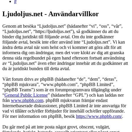
Sök
Ljudoljus.net - Användarvillkor
Genom att besöka “Ljudoljus.net” (hädanefter “vi”, “oss”, “vår”,
“Ljudoljus.net”, “https://ljudoljus.net”), så godkänner du att du
binder dig juridiskt till följande avtal. Om du inte godkänner
följande avtal, besök inte eller använd inte “Ljudoljus.net”. Vi kan
ändra detta avtal när som helst och vi kommer att göra allt för att
informera dig om ändringar, men det vore klokt av dig att granska
denna sida regelbundet på egen hand eftersom fortsatt användning
av “Ljudoljus.net” även efter ändringar innebär att du godkänner att
du är juridiskt bunden till detta avtal.
Vårt forum drivs av phpBB (hädanefter “de”, “dem”, “deras”,
“phpBB mjukvara”, “www.phpbb.com”, “phpBB Limited”,
“phpBB Teams”) som är en forumprogramvara tillgänglig under
“
General Public License
” (hädanefter “GPL”) och kan laddas ner
från
www.phpbb.com
. phpBB mjukvaran främjar endast
Internetbaserade diskussioner, phpBB Limited är inte ansvariga för
vad vi tillåter och/eller förbjuder för innehåll och/eller uppförande.
För mer information om phpBB, besök
https://www.phpbb.com/
.
Du går med på att inte posta något grovt, obscent, vulgärt,