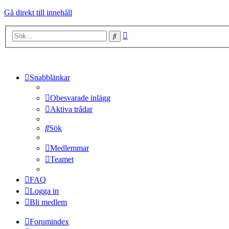
Gå direkt till innehåll
Avancerad
Sök
sökning
Snabblänkar
Obesvarade inlägg
Aktiva trådar
Sök
Medlemmar
Teamet
FAQ
Logga in
Bli medlem
Forumindex