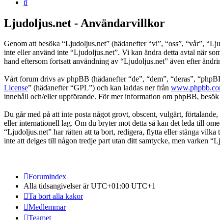
Sök
Ljudoljus.net - Användarvillkor
Genom att besöka “Ljudoljus.net” (hädanefter “vi”, “oss”, “vår”, “Ljudo
inte eller använd inte “Ljudoljus.net”. Vi kan ändra detta avtal när s
hand eftersom fortsatt användning av “Ljudoljus.net” även efter ändring
Vårt forum drivs av phpBB (hädanefter “de”, “dem”, “deras”, “ph
License
” (hädanefter “GPL”) och kan laddas ner från
www.phpbb.c
innehåll och/eller uppförande. För mer information om phpBB, besö
Du går med på att inte posta något grovt, obscent, vulgärt, förtalande, h
eller internationell lag. Om du bryter mot detta så kan det leda till o
“Ljudoljus.net” har rätten att ta bort, redigera, flytta eller stänga v
inte att delges till någon tredje part utan ditt samtycke, men varken “
Forumindex
Alla tidsangivelser är UTC+01:00 UTC+1
Ta bort alla kakor
Medlemmar
Teamet