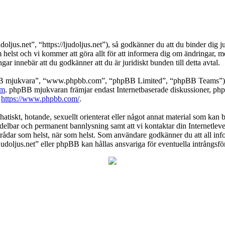
ljus.net”, “https://ljudoljus.net”), så godkänner du att du binder dig ju
om helst och vi kommer att göra allt för att informera dig om ändringar, 
ar innebär att du godkänner att du är juridiskt bunden till detta avtal.
pBB mjukvara”, “www.phpbb.com”, “phpBB Limited”, “phpBB Teams”) s
om
. phpBB mjukvaran främjar endast Internetbaserade diskussioner, phpBB
k
https://www.phpbb.com/
.
atiskt, hotande, sexuellt orienterat eller något annat material som kan br
medelbar och permanent bannlysning samt att vi kontaktar din Internetleve
ilka trådar som helst, när som helst. Som användare godkänner du att all 
Ljudoljus.net” eller phpBB kan hållas ansvariga för eventuella intrångsf