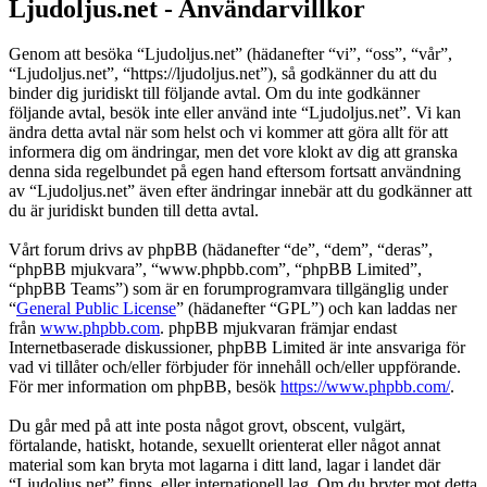
Ljudoljus.net - Användarvillkor
Genom att besöka “Ljudoljus.net” (hädanefter “vi”, “oss”, “vår”,
“Ljudoljus.net”, “https://ljudoljus.net”), så godkänner du att du
binder dig juridiskt till följande avtal. Om du inte godkänner
följande avtal, besök inte eller använd inte “Ljudoljus.net”. Vi kan
ändra detta avtal när som helst och vi kommer att göra allt för att
informera dig om ändringar, men det vore klokt av dig att granska
denna sida regelbundet på egen hand eftersom fortsatt användning
av “Ljudoljus.net” även efter ändringar innebär att du godkänner att
du är juridiskt bunden till detta avtal.
Vårt forum drivs av phpBB (hädanefter “de”, “dem”, “deras”,
“phpBB mjukvara”, “www.phpbb.com”, “phpBB Limited”,
“phpBB Teams”) som är en forumprogramvara tillgänglig under
“
General Public License
” (hädanefter “GPL”) och kan laddas ner
från
www.phpbb.com
. phpBB mjukvaran främjar endast
Internetbaserade diskussioner, phpBB Limited är inte ansvariga för
vad vi tillåter och/eller förbjuder för innehåll och/eller uppförande.
För mer information om phpBB, besök
https://www.phpbb.com/
.
Du går med på att inte posta något grovt, obscent, vulgärt,
förtalande, hatiskt, hotande, sexuellt orienterat eller något annat
material som kan bryta mot lagarna i ditt land, lagar i landet där
“Ljudoljus.net” finns, eller internationell lag. Om du bryter mot detta