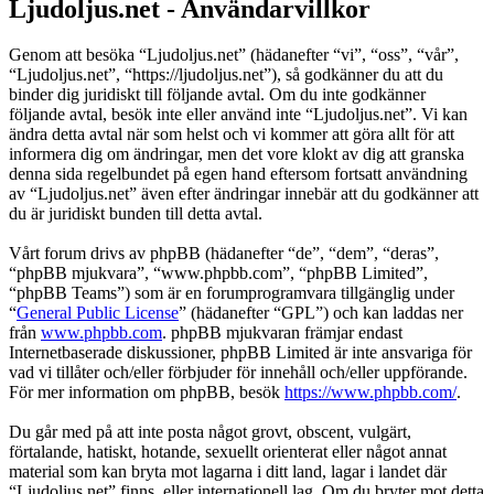
Ljudoljus.net - Användarvillkor
Genom att besöka “Ljudoljus.net” (hädanefter “vi”, “oss”, “vår”,
“Ljudoljus.net”, “https://ljudoljus.net”), så godkänner du att du
binder dig juridiskt till följande avtal. Om du inte godkänner
följande avtal, besök inte eller använd inte “Ljudoljus.net”. Vi kan
ändra detta avtal när som helst och vi kommer att göra allt för att
informera dig om ändringar, men det vore klokt av dig att granska
denna sida regelbundet på egen hand eftersom fortsatt användning
av “Ljudoljus.net” även efter ändringar innebär att du godkänner att
du är juridiskt bunden till detta avtal.
Vårt forum drivs av phpBB (hädanefter “de”, “dem”, “deras”,
“phpBB mjukvara”, “www.phpbb.com”, “phpBB Limited”,
“phpBB Teams”) som är en forumprogramvara tillgänglig under
“
General Public License
” (hädanefter “GPL”) och kan laddas ner
från
www.phpbb.com
. phpBB mjukvaran främjar endast
Internetbaserade diskussioner, phpBB Limited är inte ansvariga för
vad vi tillåter och/eller förbjuder för innehåll och/eller uppförande.
För mer information om phpBB, besök
https://www.phpbb.com/
.
Du går med på att inte posta något grovt, obscent, vulgärt,
förtalande, hatiskt, hotande, sexuellt orienterat eller något annat
material som kan bryta mot lagarna i ditt land, lagar i landet där
“Ljudoljus.net” finns, eller internationell lag. Om du bryter mot detta