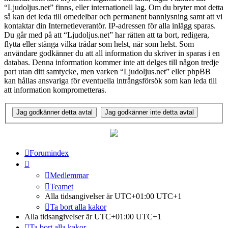
“Ljudoljus.net” finns, eller internationell lag. Om du bryter mot detta
så kan det leda till omedelbar och permanent bannlysning samt att vi
kontaktar din Internetleverantör. IP-adressen för alla inlägg sparas.
Du går med på att “Ljudoljus.net” har rätten att ta bort, redigera,
flytta eller stänga vilka trådar som helst, när som helst. Som
användare godkänner du att all information du skriver in sparas i en
databas. Denna information kommer inte att delges till någon tredje
part utan ditt samtycke, men varken “Ljudoljus.net” eller phpBB
kan hållas ansvariga för eventuella intrångsförsök som kan leda till
att information komprometteras.
Forumindex
Medlemmar
Teamet
Alla tidsangivelser är UTC+01:00 UTC+1
Ta bort alla kakor
Alla tidsangivelser är UTC+01:00 UTC+1
Ta bort alla kakor