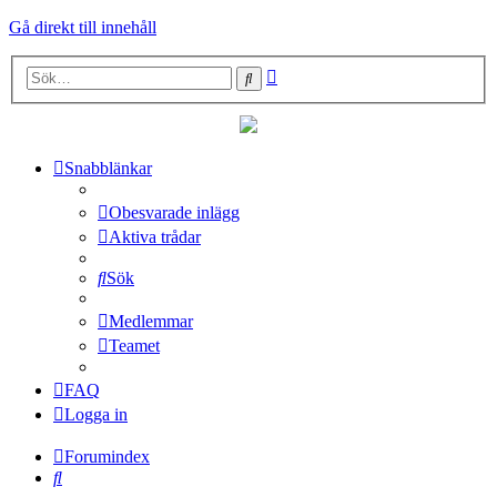
Gå direkt till innehåll
Avancerad
Sök
sökning
Snabblänkar
Obesvarade inlägg
Aktiva trådar
Sök
Medlemmar
Teamet
FAQ
Logga in
Forumindex
Sök