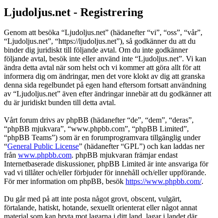
Ljudoljus.net - Registrering
Genom att besöka “Ljudoljus.net” (hädanefter “vi”, “oss”, “vår”,
“Ljudoljus.net”, “https://ljudoljus.net”), så godkänner du att du
binder dig juridiskt till följande avtal. Om du inte godkänner
följande avtal, besök inte eller använd inte “Ljudoljus.net”. Vi kan
ändra detta avtal när som helst och vi kommer att göra allt för att
informera dig om ändringar, men det vore klokt av dig att granska
denna sida regelbundet på egen hand eftersom fortsatt användning
av “Ljudoljus.net” även efter ändringar innebär att du godkänner att
du är juridiskt bunden till detta avtal.
Vårt forum drivs av phpBB (hädanefter “de”, “dem”, “deras”,
“phpBB mjukvara”, “www.phpbb.com”, “phpBB Limited”,
“phpBB Teams”) som är en forumprogramvara tillgänglig under
“
General Public License
” (hädanefter “GPL”) och kan laddas ner
från
www.phpbb.com
. phpBB mjukvaran främjar endast
Internetbaserade diskussioner, phpBB Limited är inte ansvariga för
vad vi tillåter och/eller förbjuder för innehåll och/eller uppförande.
För mer information om phpBB, besök
https://www.phpbb.com/
.
Du går med på att inte posta något grovt, obscent, vulgärt,
förtalande, hatiskt, hotande, sexuellt orienterat eller något annat
material som kan bryta mot lagarna i ditt land, lagar i landet där