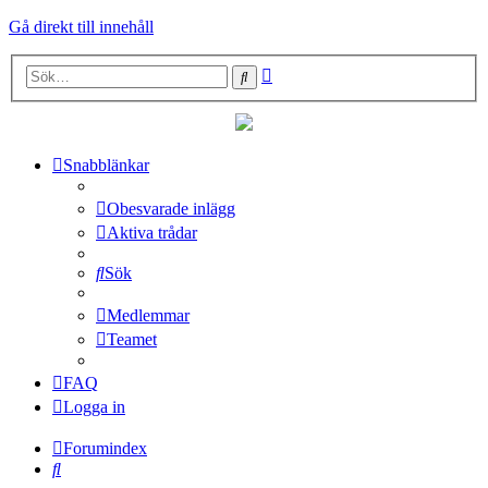
Gå direkt till innehåll
Avancerad
Sök
sökning
Snabblänkar
Obesvarade inlägg
Aktiva trådar
Sök
Medlemmar
Teamet
FAQ
Logga in
Forumindex
Sök