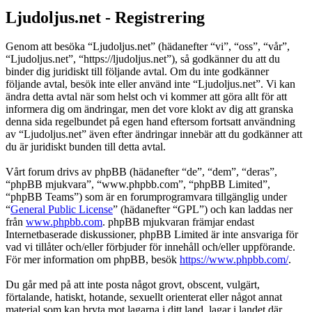
Ljudoljus.net - Registrering
Genom att besöka “Ljudoljus.net” (hädanefter “vi”, “oss”, “vår”,
“Ljudoljus.net”, “https://ljudoljus.net”), så godkänner du att du
binder dig juridiskt till följande avtal. Om du inte godkänner
följande avtal, besök inte eller använd inte “Ljudoljus.net”. Vi kan
ändra detta avtal när som helst och vi kommer att göra allt för att
informera dig om ändringar, men det vore klokt av dig att granska
denna sida regelbundet på egen hand eftersom fortsatt användning
av “Ljudoljus.net” även efter ändringar innebär att du godkänner att
du är juridiskt bunden till detta avtal.
Vårt forum drivs av phpBB (hädanefter “de”, “dem”, “deras”,
“phpBB mjukvara”, “www.phpbb.com”, “phpBB Limited”,
“phpBB Teams”) som är en forumprogramvara tillgänglig under
“
General Public License
” (hädanefter “GPL”) och kan laddas ner
från
www.phpbb.com
. phpBB mjukvaran främjar endast
Internetbaserade diskussioner, phpBB Limited är inte ansvariga för
vad vi tillåter och/eller förbjuder för innehåll och/eller uppförande.
För mer information om phpBB, besök
https://www.phpbb.com/
.
Du går med på att inte posta något grovt, obscent, vulgärt,
förtalande, hatiskt, hotande, sexuellt orienterat eller något annat
material som kan bryta mot lagarna i ditt land, lagar i landet där