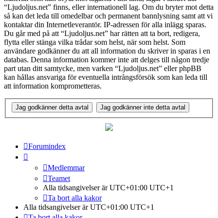
“Ljudoljus.net” finns, eller internationell lag. Om du bryter mot detta
så kan det leda till omedelbar och permanent bannlysning samt att vi
kontaktar din Internetleverantör. IP-adressen för alla inlägg sparas.
Du går med på att “Ljudoljus.net” har rätten att ta bort, redigera,
flytta eller stänga vilka trådar som helst, när som helst. Som
användare godkänner du att all information du skriver in sparas i en
databas. Denna information kommer inte att delges till någon tredje
part utan ditt samtycke, men varken “Ljudoljus.net” eller phpBB
kan hållas ansvariga för eventuella intrångsförsök som kan leda till
att information komprometteras.
Forumindex
Medlemmar
Teamet
Alla tidsangivelser är UTC+01:00 UTC+1
Ta bort alla kakor
Alla tidsangivelser är UTC+01:00 UTC+1
Ta bort alla kakor