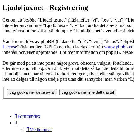
Ljudoljus.net - Registrering
Genom att besöka “Ljudoljus.net” (hädanefter “vi”, “oss”, “vår”, “Ljudo
inte eller använd inte “Ljudoljus.net”. Vi kan ändra detta avtal när s
hand eftersom fortsatt användning av “Ljudoljus.net” även efter ändring
Vårt forum drivs av phpBB (hädanefter “de”, “dem”, “deras”, “ph
License
” (hädanefter “GPL”) och kan laddas ner från
www.phpbb.c
innehåll och/eller uppförande. För mer information om phpBB, besö
Du går med på att inte posta något grovt, obscent, vulgärt, förtalande, h
eller internationell lag. Om du bryter mot detta så kan det leda till o
“Ljudoljus.net” har rätten att ta bort, redigera, flytta eller stänga v
inte att delges till någon tredje part utan ditt samtycke, men varken “
Forumindex
Medlemmar