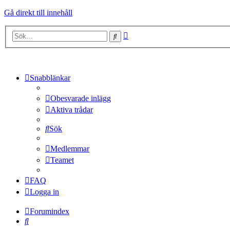
Gå direkt till innehåll
Avancerad
Sök
sökning
Snabblänkar
Obesvarade inlägg
Aktiva trådar
Sök
Medlemmar
Teamet
FAQ
Logga in
Forumindex
Sök