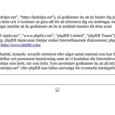
ljus.net”, “https://ljudoljus.net”), så godkänner du att du binder dig ju
om helst och vi kommer att göra allt för att informera dig om ändringar, 
ar innebär att du godkänner att du är juridiskt bunden till detta avtal.
pBB mjukvara”, “www.phpbb.com”, “phpBB Limited”, “phpBB Teams”) s
om
. phpBB mjukvaran främjar endast Internetbaserade diskussioner, phpBB
k
https://www.phpbb.com/
.
atiskt, hotande, sexuellt orienterat eller något annat material som kan br
medelbar och permanent bannlysning samt att vi kontaktar din Internetleve
ilka trådar som helst, när som helst. Som användare godkänner du att all 
Ljudoljus.net” eller phpBB kan hållas ansvariga för eventuella intrångsf