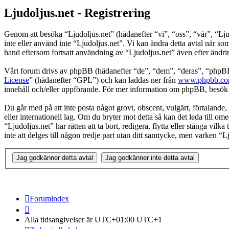
Ljudoljus.net - Registrering
Genom att besöka “Ljudoljus.net” (hädanefter “vi”, “oss”, “vår”, “Ljudo
inte eller använd inte “Ljudoljus.net”. Vi kan ändra detta avtal när s
hand eftersom fortsatt användning av “Ljudoljus.net” även efter ändring
Vårt forum drivs av phpBB (hädanefter “de”, “dem”, “deras”, “ph
License
” (hädanefter “GPL”) och kan laddas ner från
www.phpbb.c
innehåll och/eller uppförande. För mer information om phpBB, besö
Du går med på att inte posta något grovt, obscent, vulgärt, förtalande, h
eller internationell lag. Om du bryter mot detta så kan det leda till o
“Ljudoljus.net” har rätten att ta bort, redigera, flytta eller stänga v
inte att delges till någon tredje part utan ditt samtycke, men varken “
Forumindex
Alla tidsangivelser är UTC+01:00 UTC+1