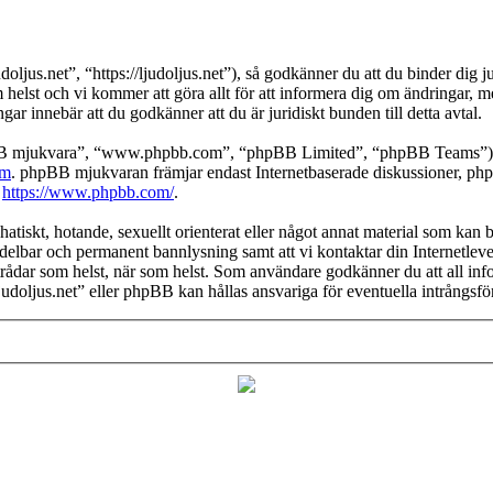
ljus.net”, “https://ljudoljus.net”), så godkänner du att du binder dig ju
om helst och vi kommer att göra allt för att informera dig om ändringar, 
ar innebär att du godkänner att du är juridiskt bunden till detta avtal.
pBB mjukvara”, “www.phpbb.com”, “phpBB Limited”, “phpBB Teams”) s
om
. phpBB mjukvaran främjar endast Internetbaserade diskussioner, phpBB
k
https://www.phpbb.com/
.
atiskt, hotande, sexuellt orienterat eller något annat material som kan br
medelbar och permanent bannlysning samt att vi kontaktar din Internetleve
ilka trådar som helst, när som helst. Som användare godkänner du att all 
Ljudoljus.net” eller phpBB kan hållas ansvariga för eventuella intrångsf