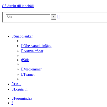
Gå direkt till innehåll
Avancerad
Sök
sökning
Snabblänkar
Obesvarade inlägg
Aktiva trådar
Sök
Medlemmar
Teamet
FAQ
Logga in
Forumindex
Sök