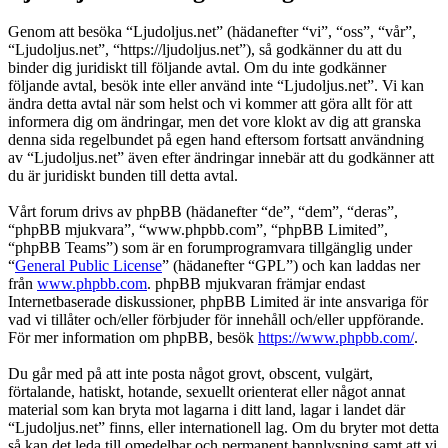
Genom att besöka “Ljudoljus.net” (hädanefter “vi”, “oss”, “vår”,
“Ljudoljus.net”, “https://ljudoljus.net”), så godkänner du att du
binder dig juridiskt till följande avtal. Om du inte godkänner
följande avtal, besök inte eller använd inte “Ljudoljus.net”. Vi kan
ändra detta avtal när som helst och vi kommer att göra allt för att
informera dig om ändringar, men det vore klokt av dig att granska
denna sida regelbundet på egen hand eftersom fortsatt användning
av “Ljudoljus.net” även efter ändringar innebär att du godkänner att
du är juridiskt bunden till detta avtal.
Vårt forum drivs av phpBB (hädanefter “de”, “dem”, “deras”,
“phpBB mjukvara”, “www.phpbb.com”, “phpBB Limited”,
“phpBB Teams”) som är en forumprogramvara tillgänglig under
“
General Public License
” (hädanefter “GPL”) och kan laddas ner
från
www.phpbb.com
. phpBB mjukvaran främjar endast
Internetbaserade diskussioner, phpBB Limited är inte ansvariga för
vad vi tillåter och/eller förbjuder för innehåll och/eller uppförande.
För mer information om phpBB, besök
https://www.phpbb.com/
.
Du går med på att inte posta något grovt, obscent, vulgärt,
förtalande, hatiskt, hotande, sexuellt orienterat eller något annat
material som kan bryta mot lagarna i ditt land, lagar i landet där
“Ljudoljus.net” finns, eller internationell lag. Om du bryter mot detta
så kan det leda till omedelbar och permanent bannlysning samt att vi