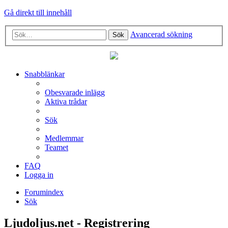
Gå direkt till innehåll
Avancerad sökning
Sök
Snabblänkar
Obesvarade inlägg
Aktiva trådar
Sök
Medlemmar
Teamet
FAQ
Logga in
Forumindex
Sök
Ljudoljus.net - Registrering