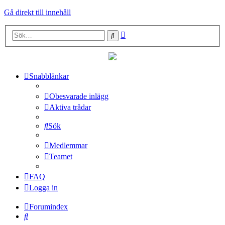
Gå direkt till innehåll
Avancerad
Sök
sökning
Snabblänkar
Obesvarade inlägg
Aktiva trådar
Sök
Medlemmar
Teamet
FAQ
Logga in
Forumindex
Sök