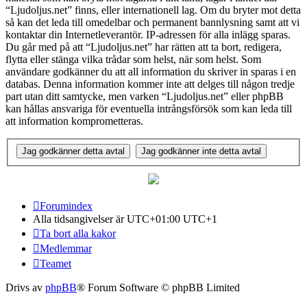
“Ljudoljus.net” finns, eller internationell lag. Om du bryter mot detta
så kan det leda till omedelbar och permanent bannlysning samt att vi
kontaktar din Internetleverantör. IP-adressen för alla inlägg sparas.
Du går med på att “Ljudoljus.net” har rätten att ta bort, redigera,
flytta eller stänga vilka trådar som helst, när som helst. Som
användare godkänner du att all information du skriver in sparas i en
databas. Denna information kommer inte att delges till någon tredje
part utan ditt samtycke, men varken “Ljudoljus.net” eller phpBB
kan hållas ansvariga för eventuella intrångsförsök som kan leda till
att information komprometteras.
Forumindex
Alla tidsangivelser är UTC+01:00 UTC+1
Ta bort alla kakor
Medlemmar
Teamet
Drivs av
phpBB
® Forum Software © phpBB Limited