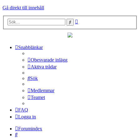
Gå direkt till innehåll
Avancerad
Sök
sökning
Snabblänkar
Obesvarade inlägg
Aktiva trådar
Sök
Medlemmar
Teamet
FAQ
Logga in
Forumindex
Sök