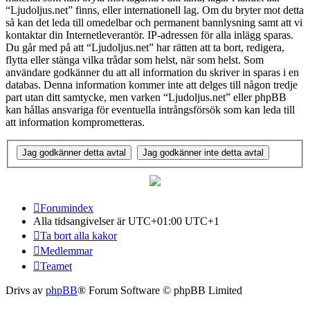
“Ljudoljus.net” finns, eller internationell lag. Om du bryter mot detta
så kan det leda till omedelbar och permanent bannlysning samt att vi
kontaktar din Internetleverantör. IP-adressen för alla inlägg sparas.
Du går med på att “Ljudoljus.net” har rätten att ta bort, redigera,
flytta eller stänga vilka trådar som helst, när som helst. Som
användare godkänner du att all information du skriver in sparas i en
databas. Denna information kommer inte att delges till någon tredje
part utan ditt samtycke, men varken “Ljudoljus.net” eller phpBB
kan hållas ansvariga för eventuella intrångsförsök som kan leda till
att information komprometteras.
Forumindex
Alla tidsangivelser är UTC+01:00 UTC+1
Ta bort alla kakor
Medlemmar
Teamet
Drivs av
phpBB
® Forum Software © phpBB Limited