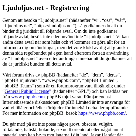
Ljudoljus.net - Registrering
Genom att besöka “Ljudoljus.net” (hädanefter “vi”, “oss”, “vår”,
“Ljudoljus.net”, “https://ljudoljus.net”), så godkänner du att du
binder dig juridiskt till följande avtal. Om du inte godkänner
följande avtal, besök inte eller använd inte “Ljudoljus.net”. Vi kan
ändra detta avtal när som helst och vi kommer att göra allt för att
informera dig om ändringar, men det vore klokt av dig att granska
denna sida regelbundet på egen hand eftersom fortsatt användning
av “Ljudoljus.net” även efter ändringar innebär att du godkänner att
du är juridiskt bunden till detta avtal.
Vårt forum drivs av phpBB (hädanefter “de”, “dem”, “deras”,
“phpBB mjukvara”, “www.phpbb.com”, “phpBB Limited”,
“phpBB Teams”) som är en forumprogramvara tillgänglig under
“
General Public License
” (hädanefter “GPL”) och kan laddas ner
från
www.phpbb.com
. phpBB mjukvaran främjar endast
Internetbaserade diskussioner, phpBB Limited är inte ansvariga för
vad vi tillåter och/eller förbjuder för innehåll och/eller uppförande.
För mer information om phpBB, besök
https://www.phpbb.com/
.
Du går med på att inte posta något grovt, obscent, vulgärt,
förtalande, hatiskt, hotande, sexuellt orienterat eller något annat
material som kan bryta mot lagarna i ditt land, lagar i landet där