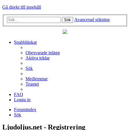
Gå direkt till innehåll
Avancerad sökning
Sök
Snabblänkar
Obesvarade inlägg
Aktiva trådar
Sök
Medlemmar
Teamet
FAQ
Logga in
Forumindex
Sök
Ljudoljus.net - Registrering