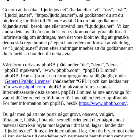
Genom att besöka “Ljudoljus.net” (hädanefter “vi”, “oss”, “vår”,
“Ljudoljus.net”, “https://ljudoljus.net”), så godkänner du att du
binder dig juridiskt till följande avtal. Om du inte godkänner
följande avtal, besök inte eller använd inte “Ljudoljus.net”. Vi kan
ändra detta avtal när som helst och vi kommer att göra allt för att
informera dig om ändringar, men det vore klokt av dig att granska
denna sida regelbundet på egen hand eftersom fortsatt användning
av “Ljudoljus.net” även efter ändringar innebär att du godkänner att
du är juridiskt bunden till detta avtal.
Vårt forum drivs av phpBB (hädanefter “de”, “dem”, “deras”,
“phpBB mjukvara”, “www.phpbb.com”, “phpBB Limited”,
“phpBB Teams”) som är en forumprogramvara tillgänglig under
“
General Public License
” (hädanefter “GPL”) och kan laddas ner
från
www.phpbb.com
. phpBB mjukvaran främjar endast
Internetbaserade diskussioner, phpBB Limited är inte ansvariga för
vad vi tillåter och/eller förbjuder för innehåll och/eller uppförande.
För mer information om phpBB, besök
https://www.phpbb.com/
.
Du går med på att inte posta något grovt, obscent, vulgärt,
förtalande, hatiskt, hotande, sexuellt orienterat eller något annat
material som kan bryta mot lagarna i ditt land, lagar i landet där
“Ljudoljus.net” finns, eller internationell lag. Om du bryter mot detta
så kan det leda till omedelbar och permanent bannlysning samt att vi