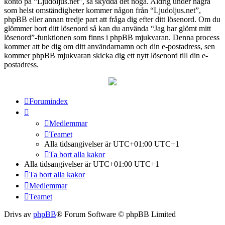
konto på “Ljudoljus.net”, så skydda det noga. Aldrig under några
som helst omständigheter kommer någon från “Ljudoljus.net”,
phpBB eller annan tredje part att fråga dig efter ditt lösenord. Om du
glömmer bort ditt lösenord så kan du använda “Jag har glömt mitt
lösenord”-funktionen som finns i phpBB mjukvaran. Denna process
kommer att be dig om ditt användarnamn och din e-postadress, sen
kommer phpBB mjukvaran skicka dig ett nytt lösenord till din e-
postadress.
Forumindex
Medlemmar
Teamet
Alla tidsangivelser är UTC+01:00 UTC+1
Ta bort alla kakor
Alla tidsangivelser är UTC+01:00 UTC+1
Ta bort alla kakor
Medlemmar
Teamet
Drivs av
phpBB
® Forum Software © phpBB Limited