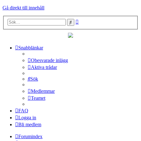
Gå direkt till innehåll
Avancerad
Sök
sökning
Snabblänkar
Obesvarade inlägg
Aktiva trådar
Sök
Medlemmar
Teamet
FAQ
Logga in
Bli medlem
Forumindex