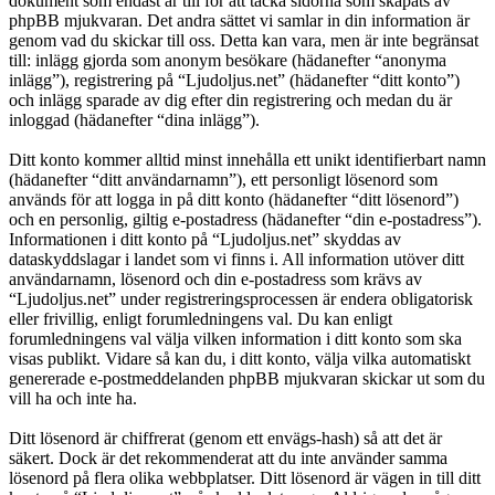
dokument som endast är till för att täcka sidorna som skapats av
phpBB mjukvaran. Det andra sättet vi samlar in din information är
genom vad du skickar till oss. Detta kan vara, men är inte begränsat
till: inlägg gjorda som anonym besökare (hädanefter “anonyma
inlägg”), registrering på “Ljudoljus.net” (hädanefter “ditt konto”)
och inlägg sparade av dig efter din registrering och medan du är
inloggad (hädanefter “dina inlägg”).
Ditt konto kommer alltid minst innehålla ett unikt identifierbart namn
(hädanefter “ditt användarnamn”), ett personligt lösenord som
används för att logga in på ditt konto (hädanefter “ditt lösenord”)
och en personlig, giltig e-postadress (hädanefter “din e-postadress”).
Informationen i ditt konto på “Ljudoljus.net” skyddas av
dataskyddslagar i landet som vi finns i. All information utöver ditt
användarnamn, lösenord och din e-postadress som krävs av
“Ljudoljus.net” under registreringsprocessen är endera obligatorisk
eller frivillig, enligt forumledningens val. Du kan enligt
forumledningens val välja vilken information i ditt konto som ska
visas publikt. Vidare så kan du, i ditt konto, välja vilka automatiskt
genererade e-postmeddelanden phpBB mjukvaran skickar ut som du
vill ha och inte ha.
Ditt lösenord är chiffrerat (genom ett envägs-hash) så att det är
säkert. Dock är det rekommenderat att du inte använder samma
lösenord på flera olika webbplatser. Ditt lösenord är vägen in till ditt