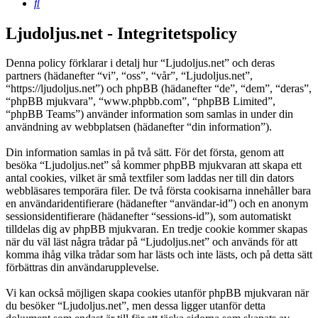
Sök
Ljudoljus.net - Integritetspolicy
Denna policy förklarar i detalj hur “Ljudoljus.net” och deras
partners (hädanefter “vi”, “oss”, “vår”, “Ljudoljus.net”,
“https://ljudoljus.net”) och phpBB (hädanefter “de”, “dem”, “deras”,
“phpBB mjukvara”, “www.phpbb.com”, “phpBB Limited”,
“phpBB Teams”) använder information som samlas in under din
användning av webbplatsen (hädanefter “din information”).
Din information samlas in på två sätt. För det första, genom att
besöka “Ljudoljus.net” så kommer phpBB mjukvaran att skapa ett
antal cookies, vilket är små textfiler som laddas ner till din dators
webbläsares temporära filer. De två första cookisarna innehåller bara
en användaridentifierare (hädanefter “användar-id”) och en anonym
sessionsidentifierare (hädanefter “sessions-id”), som automatiskt
tilldelas dig av phpBB mjukvaran. En tredje cookie kommer skapas
när du väl läst några trådar på “Ljudoljus.net” och används för att
komma ihåg vilka trådar som har lästs och inte lästs, och på detta sätt
förbättras din användarupplevelse.
Vi kan också möjligen skapa cookies utanför phpBB mjukvaran när
du besöker “Ljudoljus.net”, men dessa ligger utanför detta