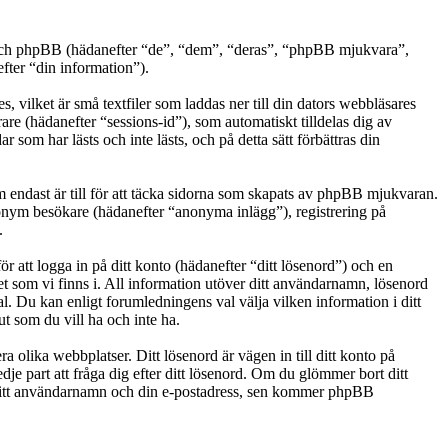
t”) och phpBB (hädanefter “de”, “dem”, “deras”, “phpBB mjukvara”,
er “din information”).
 vilket är små textfiler som laddas ner till din dators webbläsares
are (hädanefter “sessions-id”), som automatiskt tilldelas dig av
om har lästs och inte lästs, och på detta sätt förbättras din
endast är till för att täcka sidorna som skapats av phpBB mjukvaran.
anonym besökare (hädanefter “anonyma inlägg”), registrering på
.
r att logga in på ditt konto (hädanefter “ditt lösenord”) och en
et som vi finns i. All information utöver ditt användarnamn, lösenord
al. Du kan enligt forumledningens val välja vilken information i ditt
t som du vill ha och inte ha.
a olika webbplatser. Ditt lösenord är vägen in till ditt konto på
e part att fråga dig efter ditt lösenord. Om du glömmer bort ditt
ditt användarnamn och din e-postadress, sen kommer phpBB