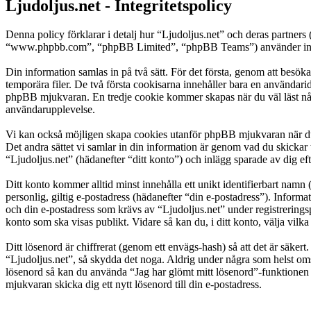
Ljudoljus.net - Integritetspolicy
Denna policy förklarar i detalj hur “Ljudoljus.net” och deras partner
“www.phpbb.com”, “phpBB Limited”, “phpBB Teams”) använder inform
Din information samlas in på två sätt. För det första, genom att besök
temporära filer. De två första cookisarna innehåller bara en användari
phpBB mjukvaran. En tredje cookie kommer skapas när du väl läst några 
användarupplevelse.
Vi kan också möjligen skapa cookies utanför phpBB mjukvaran när du 
Det andra sättet vi samlar in din information är genom vad du skickar 
“Ljudoljus.net” (hädanefter “ditt konto”) och inlägg sparade av dig ef
Ditt konto kommer alltid minst innehålla ett unikt identifierbart namn 
personlig, giltig e-postadress (hädanefter “din e-postadress”). Inform
och din e-postadress som krävs av “Ljudoljus.net” under registreringspr
konto som ska visas publikt. Vidare så kan du, i ditt konto, välja vi
Ditt lösenord är chiffrerat (genom ett envägs-hash) så att det är säker
“Ljudoljus.net”, så skydda det noga. Aldrig under några som helst oms
lösenord så kan du använda “Jag har glömt mitt lösenord”-funktion
mjukvaran skicka dig ett nytt lösenord till din e-postadress.