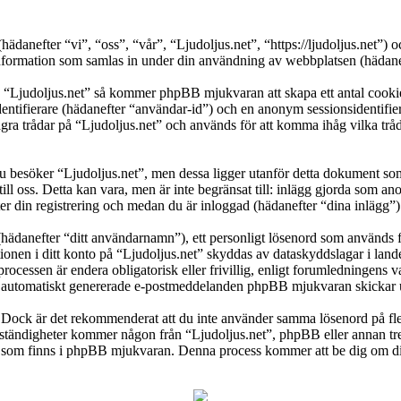
s (hädanefter “vi”, “oss”, “vår”, “Ljudoljus.net”, “https://ljudoljus.ne
ation som samlas in under din användning av webbplatsen (hädaneft
a “Ljudoljus.net” så kommer phpBB mjukvaran att skapa ett antal cookies,
dentifierare (hädanefter “användar-id”) och en anonym sessionsidentifier
trådar på “Ljudoljus.net” och används för att komma ihåg vilka trådar s
besöker “Ljudoljus.net”, men dessa ligger utanför detta dokument som 
till oss. Detta kan vara, men är inte begränsat till: inlägg gjorda som 
ter din registrering och medan du är inloggad (hädanefter “dina inlägg”)
(hädanefter “ditt användarnamn”), ett personligt lösenord som används fö
ationen i ditt konto på “Ljudoljus.net” skyddas av dataskyddslagar i land
ocessen är endera obligatorisk eller frivillig, enligt forumledningens v
lka automatiskt genererade e-postmeddelanden phpBB mjukvaran skickar u
t. Dock är det rekommenderat att du inte använder samma lösenord på fler
tändigheter kommer någon från “Ljudoljus.net”, phpBB eller annan tredj
en som finns i phpBB mjukvaran. Denna process kommer att be dig om 