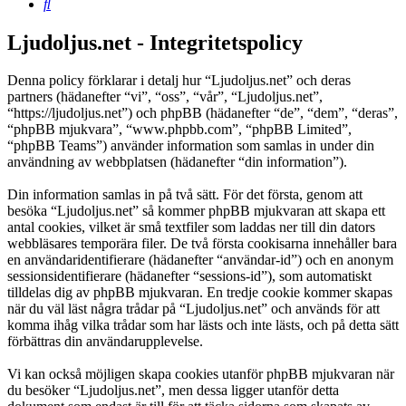
Sök
Ljudoljus.net - Integritetspolicy
Denna policy förklarar i detalj hur “Ljudoljus.net” och deras
partners (hädanefter “vi”, “oss”, “vår”, “Ljudoljus.net”,
“https://ljudoljus.net”) och phpBB (hädanefter “de”, “dem”, “deras”,
“phpBB mjukvara”, “www.phpbb.com”, “phpBB Limited”,
“phpBB Teams”) använder information som samlas in under din
användning av webbplatsen (hädanefter “din information”).
Din information samlas in på två sätt. För det första, genom att
besöka “Ljudoljus.net” så kommer phpBB mjukvaran att skapa ett
antal cookies, vilket är små textfiler som laddas ner till din dators
webbläsares temporära filer. De två första cookisarna innehåller bara
en användaridentifierare (hädanefter “användar-id”) och en anonym
sessionsidentifierare (hädanefter “sessions-id”), som automatiskt
tilldelas dig av phpBB mjukvaran. En tredje cookie kommer skapas
när du väl läst några trådar på “Ljudoljus.net” och används för att
komma ihåg vilka trådar som har lästs och inte lästs, och på detta sätt
förbättras din användarupplevelse.
Vi kan också möjligen skapa cookies utanför phpBB mjukvaran när
du besöker “Ljudoljus.net”, men dessa ligger utanför detta