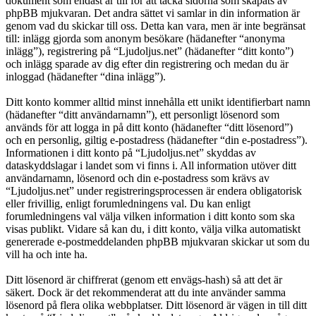
dokument som endast är till för att täcka sidorna som skapats av
phpBB mjukvaran. Det andra sättet vi samlar in din information är
genom vad du skickar till oss. Detta kan vara, men är inte begränsat
till: inlägg gjorda som anonym besökare (hädanefter “anonyma
inlägg”), registrering på “Ljudoljus.net” (hädanefter “ditt konto”)
och inlägg sparade av dig efter din registrering och medan du är
inloggad (hädanefter “dina inlägg”).
Ditt konto kommer alltid minst innehålla ett unikt identifierbart namn
(hädanefter “ditt användarnamn”), ett personligt lösenord som
används för att logga in på ditt konto (hädanefter “ditt lösenord”)
och en personlig, giltig e-postadress (hädanefter “din e-postadress”).
Informationen i ditt konto på “Ljudoljus.net” skyddas av
dataskyddslagar i landet som vi finns i. All information utöver ditt
användarnamn, lösenord och din e-postadress som krävs av
“Ljudoljus.net” under registreringsprocessen är endera obligatorisk
eller frivillig, enligt forumledningens val. Du kan enligt
forumledningens val välja vilken information i ditt konto som ska
visas publikt. Vidare så kan du, i ditt konto, välja vilka automatiskt
genererade e-postmeddelanden phpBB mjukvaran skickar ut som du
vill ha och inte ha.
Ditt lösenord är chiffrerat (genom ett envägs-hash) så att det är
säkert. Dock är det rekommenderat att du inte använder samma
lösenord på flera olika webbplatser. Ditt lösenord är vägen in till ditt