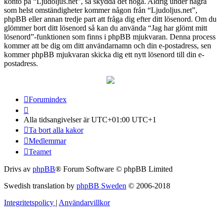
konto på “Ljudoljus.net”, så skydda det noga. Aldrig under några
som helst omständigheter kommer någon från “Ljudoljus.net”,
phpBB eller annan tredje part att fråga dig efter ditt lösenord. Om du
glömmer bort ditt lösenord så kan du använda “Jag har glömt mitt
lösenord”-funktionen som finns i phpBB mjukvaran. Denna process
kommer att be dig om ditt användarnamn och din e-postadress, sen
kommer phpBB mjukvaran skicka dig ett nytt lösenord till din e-
postadress.
Forumindex
Alla tidsangivelser är UTC+01:00 UTC+1
Ta bort alla kakor
Medlemmar
Teamet
Drivs av
phpBB
® Forum Software © phpBB Limited
Swedish translation by
phpBB Sweden
© 2006-2018
Integritetspolicy
|
Användarvillkor