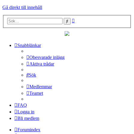
Gå direkt till innehåll
Avancerad
Sök
sökning
Snabblänkar
Obesvarade inlägg
Aktiva trådar
Sök
Medlemmar
Teamet
FAQ
Logga in
Bli medlem
Forumindex