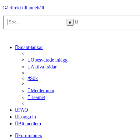
Gå direkt till innehåll
Avancerad
Sök
sökning
Snabblänkar
Obesvarade inlägg
Aktiva trådar
Sök
Medlemmar
Teamet
FAQ
Logga in
Bli medlem
Forumindex