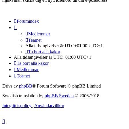
mjukvaran skicka dig ett nytt lösenord till din e-postadress.
Forumindex
Medlemmar
Teamet
Alla tidsangivelser är UTC+01:00 UTC+1
Ta bort alla kakor
Alla tidsangivelser är UTC+01:00 UTC+1
Ta bort alla kakor
Medlemmar
Teamet
Drivs av
phpBB
® Forum Software © phpBB Limited
Swedish translation by
phpBB Sweden
© 2006-2018
Integritetspolicy
|
Användarvillkor