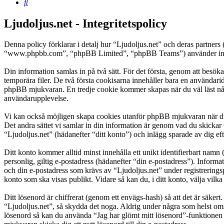
Sök
Ljudoljus.net - Integritetspolicy
Denna policy förklarar i detalj hur “Ljudoljus.net” och deras partner
“www.phpbb.com”, “phpBB Limited”, “phpBB Teams”) använder inform
Din information samlas in på två sätt. För det första, genom att besök
temporära filer. De två första cookisarna innehåller bara en användari
phpBB mjukvaran. En tredje cookie kommer skapas när du väl läst några 
användarupplevelse.
Vi kan också möjligen skapa cookies utanför phpBB mjukvaran när du 
Det andra sättet vi samlar in din information är genom vad du skickar 
“Ljudoljus.net” (hädanefter “ditt konto”) och inlägg sparade av dig ef
Ditt konto kommer alltid minst innehålla ett unikt identifierbart namn 
personlig, giltig e-postadress (hädanefter “din e-postadress”). Inform
och din e-postadress som krävs av “Ljudoljus.net” under registreringspr
konto som ska visas publikt. Vidare så kan du, i ditt konto, välja vi
Ditt lösenord är chiffrerat (genom ett envägs-hash) så att det är säker
“Ljudoljus.net”, så skydda det noga. Aldrig under några som helst oms
lösenord så kan du använda “Jag har glömt mitt lösenord”-funktion