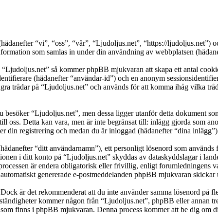
s (hädanefter “vi”, “oss”, “vår”, “Ljudoljus.net”, “https://ljudoljus.ne
ation som samlas in under din användning av webbplatsen (hädaneft
a “Ljudoljus.net” så kommer phpBB mjukvaran att skapa ett antal cookies,
dentifierare (hädanefter “användar-id”) och en anonym sessionsidentifier
trådar på “Ljudoljus.net” och används för att komma ihåg vilka trådar s
besöker “Ljudoljus.net”, men dessa ligger utanför detta dokument som 
till oss. Detta kan vara, men är inte begränsat till: inlägg gjorda som 
ter din registrering och medan du är inloggad (hädanefter “dina inlägg”)
(hädanefter “ditt användarnamn”), ett personligt lösenord som används fö
ationen i ditt konto på “Ljudoljus.net” skyddas av dataskyddslagar i land
ocessen är endera obligatorisk eller frivillig, enligt forumledningens v
lka automatiskt genererade e-postmeddelanden phpBB mjukvaran skickar u
t. Dock är det rekommenderat att du inte använder samma lösenord på fler
tändigheter kommer någon från “Ljudoljus.net”, phpBB eller annan tredj
en som finns i phpBB mjukvaran. Denna process kommer att be dig om 