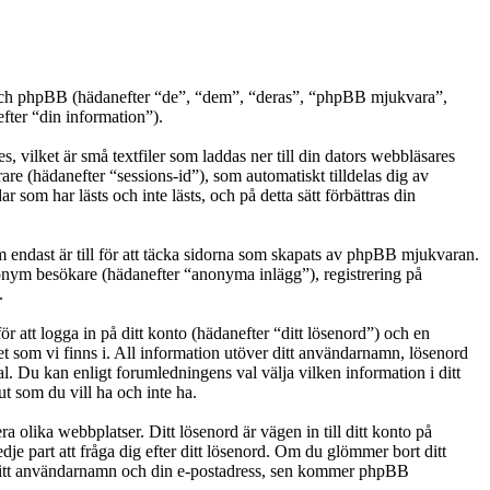
t”) och phpBB (hädanefter “de”, “dem”, “deras”, “phpBB mjukvara”,
er “din information”).
 vilket är små textfiler som laddas ner till din dators webbläsares
are (hädanefter “sessions-id”), som automatiskt tilldelas dig av
om har lästs och inte lästs, och på detta sätt förbättras din
endast är till för att täcka sidorna som skapats av phpBB mjukvaran.
anonym besökare (hädanefter “anonyma inlägg”), registrering på
.
r att logga in på ditt konto (hädanefter “ditt lösenord”) och en
et som vi finns i. All information utöver ditt användarnamn, lösenord
al. Du kan enligt forumledningens val välja vilken information i ditt
t som du vill ha och inte ha.
a olika webbplatser. Ditt lösenord är vägen in till ditt konto på
e part att fråga dig efter ditt lösenord. Om du glömmer bort ditt
ditt användarnamn och din e-postadress, sen kommer phpBB