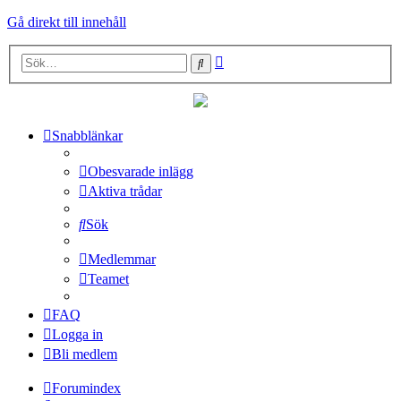
Gå direkt till innehåll
Avancerad
Sök
sökning
Snabblänkar
Obesvarade inlägg
Aktiva trådar
Sök
Medlemmar
Teamet
FAQ
Logga in
Bli medlem
Forumindex