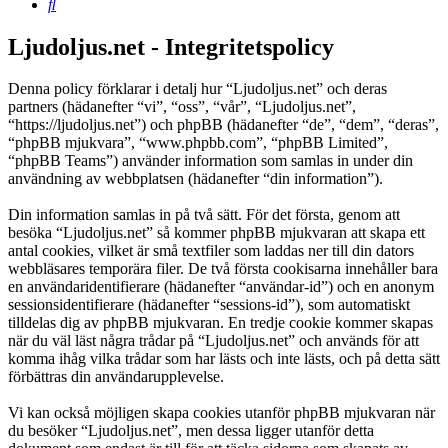
Sök
Ljudoljus.net - Integritetspolicy
Denna policy förklarar i detalj hur “Ljudoljus.net” och deras
partners (hädanefter “vi”, “oss”, “vår”, “Ljudoljus.net”,
“https://ljudoljus.net”) och phpBB (hädanefter “de”, “dem”, “deras”,
“phpBB mjukvara”, “www.phpbb.com”, “phpBB Limited”,
“phpBB Teams”) använder information som samlas in under din
användning av webbplatsen (hädanefter “din information”).
Din information samlas in på två sätt. För det första, genom att
besöka “Ljudoljus.net” så kommer phpBB mjukvaran att skapa ett
antal cookies, vilket är små textfiler som laddas ner till din dators
webbläsares temporära filer. De två första cookisarna innehåller bara
en användaridentifierare (hädanefter “användar-id”) och en anonym
sessionsidentifierare (hädanefter “sessions-id”), som automatiskt
tilldelas dig av phpBB mjukvaran. En tredje cookie kommer skapas
när du väl läst några trådar på “Ljudoljus.net” och används för att
komma ihåg vilka trådar som har lästs och inte lästs, och på detta sätt
förbättras din användarupplevelse.
Vi kan också möjligen skapa cookies utanför phpBB mjukvaran när
du besöker “Ljudoljus.net”, men dessa ligger utanför detta