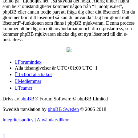
konto på “Ljudoljus.net”, så skydda det noga. Aldrig under några
som helst omständigheter kommer någon från “Ljudoljus.net”,
phpBB eller annan tredje part att fråga dig efter ditt lösenord. Om du
glömmer bort ditt lösenord så kan du använda “Jag har glömt mitt
lösenord”-funktionen som finns i phpBB mjukvaran. Denna process
kommer att be dig om ditt användarnamn och din e-postadress, sen
kommer phpBB mjukvaran skicka dig ett nytt lösenord till din e-
postadress.
Forumindex
Alla tidsangivelser är UTC+01:00 UTC+1
Ta bort alla kakor
Medlemmar
Teamet
Drivs av
phpBB
® Forum Software © phpBB Limited
Swedish translation by
phpBB Sweden
© 2006-2018
Integritetspolicy
|
Användarvillkor