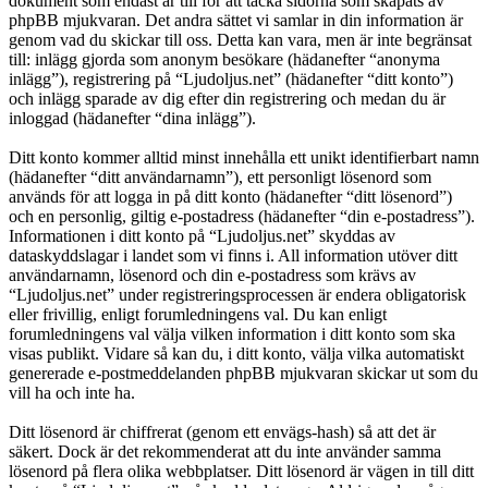
dokument som endast är till för att täcka sidorna som skapats av
phpBB mjukvaran. Det andra sättet vi samlar in din information är
genom vad du skickar till oss. Detta kan vara, men är inte begränsat
till: inlägg gjorda som anonym besökare (hädanefter “anonyma
inlägg”), registrering på “Ljudoljus.net” (hädanefter “ditt konto”)
och inlägg sparade av dig efter din registrering och medan du är
inloggad (hädanefter “dina inlägg”).
Ditt konto kommer alltid minst innehålla ett unikt identifierbart namn
(hädanefter “ditt användarnamn”), ett personligt lösenord som
används för att logga in på ditt konto (hädanefter “ditt lösenord”)
och en personlig, giltig e-postadress (hädanefter “din e-postadress”).
Informationen i ditt konto på “Ljudoljus.net” skyddas av
dataskyddslagar i landet som vi finns i. All information utöver ditt
användarnamn, lösenord och din e-postadress som krävs av
“Ljudoljus.net” under registreringsprocessen är endera obligatorisk
eller frivillig, enligt forumledningens val. Du kan enligt
forumledningens val välja vilken information i ditt konto som ska
visas publikt. Vidare så kan du, i ditt konto, välja vilka automatiskt
genererade e-postmeddelanden phpBB mjukvaran skickar ut som du
vill ha och inte ha.
Ditt lösenord är chiffrerat (genom ett envägs-hash) så att det är
säkert. Dock är det rekommenderat att du inte använder samma
lösenord på flera olika webbplatser. Ditt lösenord är vägen in till ditt