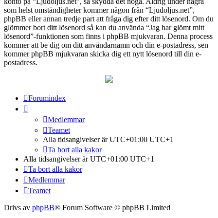
konto på “Ljudoljus.net”, så skydda det noga. Aldrig under några
som helst omständigheter kommer någon från “Ljudoljus.net”,
phpBB eller annan tredje part att fråga dig efter ditt lösenord. Om du
glömmer bort ditt lösenord så kan du använda “Jag har glömt mitt
lösenord”-funktionen som finns i phpBB mjukvaran. Denna process
kommer att be dig om ditt användarnamn och din e-postadress, sen
kommer phpBB mjukvaran skicka dig ett nytt lösenord till din e-
postadress.
Forumindex
Medlemmar
Teamet
Alla tidsangivelser är UTC+01:00 UTC+1
Ta bort alla kakor
Alla tidsangivelser är UTC+01:00 UTC+1
Ta bort alla kakor
Medlemmar
Teamet
Drivs av
phpBB
® Forum Software © phpBB Limited