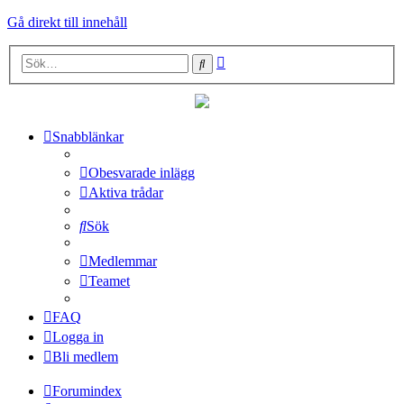
Gå direkt till innehåll
Avancerad
Sök
sökning
Snabblänkar
Obesvarade inlägg
Aktiva trådar
Sök
Medlemmar
Teamet
FAQ
Logga in
Bli medlem
Forumindex