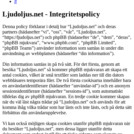
Sök
Ljudoljus.net - Integritetspolicy
Denna policy förklarar i detalj hur “Ljudoljus.net” och deras
partners (hädanefter “vi”, “oss”, “vår”, “Ljudoljus.net”,
“https://ljudoljus.net”) och phpBB (hädanefter “de”, “dem”, “deras”,
“phpBB mjukvara”, “www.phpbb.com”, “phpBB Limited”,
“phpBB Teams”) använder information som samlas in under din
användning av webbplatsen (hädanefter “din information”).
Din information samlas in på två sätt. För det första, genom att
besöka “Ljudoljus.net” så kommer phpBB mjukvaran att skapa ett
antal cookies, vilket är små textfiler som laddas ner till din dators
webbläsares temporära filer. De två första cookisarna innehåller bara
en användaridentifierare (hädanefter “användar-id”) och en anonym
sessionsidentifierare (hädanefter “sessions-id”), som automatiskt
tilldelas dig av phpBB mjukvaran. En tredje cookie kommer skapas
när du väl läst några trådar på “Ljudoljus.net” och används för att
komma ihåg vilka trådar som har lästs och inte lästs, och på detta sätt
förbättras din användarupplevelse.
Vi kan också möjligen skapa cookies utanför phpBB mjukvaran när
du besöker “Ljudoljus.net”, men dessa ligger utanför detta