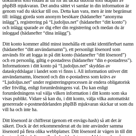
dokument som endast är till för att täcka sidorna som skapats av
phpBB mjukvaran. Det andra sättet vi samlar in din information är
genom vad du skickar till oss. Detta kan vara, men är inte begränsat
till: inlägg gjorda som anonym besökare (hädanefter “anonyma
inlägg”), registrering på “Ljudoljus.net” (hädanefter “ditt konto”)
och inlägg sparade av dig efter din registrering och medan du är
inloggad (hädanefter “dina inlägg”).
Ditt konto kommer alltid minst innehålla ett unikt identifierbart namn
(hädanefter “ditt användarnamn”), ett personligt lösenord som
används för att logga in på ditt konto (hädanefter “ditt lösenord”)
och en personlig, giltig e-postadress (hädanefter “din e-postadress”).
Informationen i ditt konto på “Ljudoljus.net” skyddas av
dataskyddslagar i landet som vi finns i. All information utöver ditt
användarnamn, lösenord och din e-postadress som krävs av
“Ljudoljus.net” under registreringsprocessen är endera obligatorisk
eller frivillig, enligt forumledningens val. Du kan enligt
forumledningens val välja vilken information i ditt konto som ska
visas publikt. Vidare så kan du, i ditt konto, välja vilka automatiskt
genererade e-postmeddelanden phpBB mjukvaran skickar ut som du
vill ha och inte ha.
Ditt lösenord är chiffrerat (genom ett envägs-hash) så att det är
säkert. Dock är det rekommenderat att du inte använder samma
lösenord på flera olika webbplatser. Ditt lösenord är vägen in till ditt