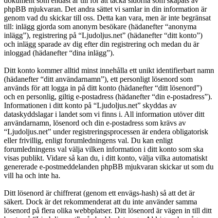
dokument som endast är till för att täcka sidorna som skapats av
phpBB mjukvaran. Det andra sättet vi samlar in din information är
genom vad du skickar till oss. Detta kan vara, men är inte begränsat
till: inlägg gjorda som anonym besökare (hädanefter “anonyma
inlägg”), registrering på “Ljudoljus.net” (hädanefter “ditt konto”)
och inlägg sparade av dig efter din registrering och medan du är
inloggad (hädanefter “dina inlägg”).
Ditt konto kommer alltid minst innehålla ett unikt identifierbart namn
(hädanefter “ditt användarnamn”), ett personligt lösenord som
används för att logga in på ditt konto (hädanefter “ditt lösenord”)
och en personlig, giltig e-postadress (hädanefter “din e-postadress”).
Informationen i ditt konto på “Ljudoljus.net” skyddas av
dataskyddslagar i landet som vi finns i. All information utöver ditt
användarnamn, lösenord och din e-postadress som krävs av
“Ljudoljus.net” under registreringsprocessen är endera obligatorisk
eller frivillig, enligt forumledningens val. Du kan enligt
forumledningens val välja vilken information i ditt konto som ska
visas publikt. Vidare så kan du, i ditt konto, välja vilka automatiskt
genererade e-postmeddelanden phpBB mjukvaran skickar ut som du
vill ha och inte ha.
Ditt lösenord är chiffrerat (genom ett envägs-hash) så att det är
säkert. Dock är det rekommenderat att du inte använder samma
lösenord på flera olika webbplatser. Ditt lösenord är vägen in till ditt