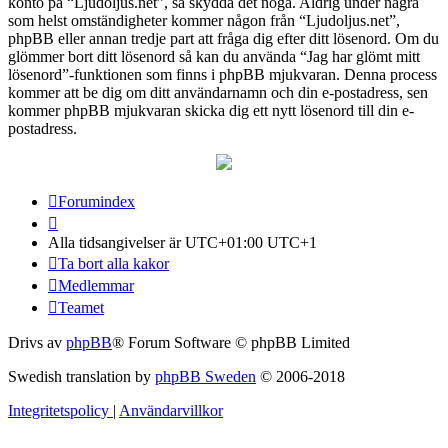
konto på “Ljudoljus.net”, så skydda det noga. Aldrig under några
som helst omständigheter kommer någon från “Ljudoljus.net”,
phpBB eller annan tredje part att fråga dig efter ditt lösenord. Om du
glömmer bort ditt lösenord så kan du använda “Jag har glömt mitt
lösenord”-funktionen som finns i phpBB mjukvaran. Denna process
kommer att be dig om ditt användarnamn och din e-postadress, sen
kommer phpBB mjukvaran skicka dig ett nytt lösenord till din e-
postadress.
Forumindex
Alla tidsangivelser är UTC+01:00 UTC+1
Ta bort alla kakor
Medlemmar
Teamet
Drivs av
phpBB
® Forum Software © phpBB Limited
Swedish translation by
phpBB Sweden
© 2006-2018
Integritetspolicy
|
Användarvillkor