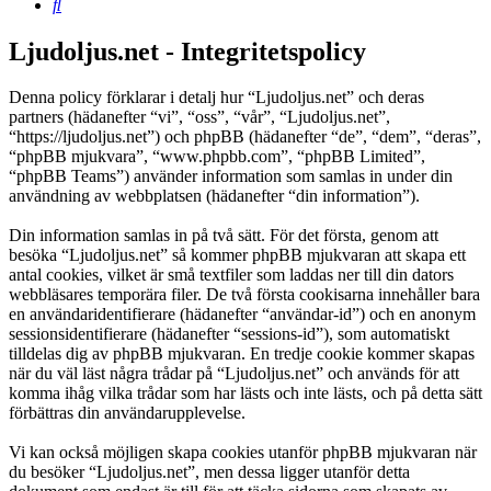
Sök
Ljudoljus.net - Integritetspolicy
Denna policy förklarar i detalj hur “Ljudoljus.net” och deras
partners (hädanefter “vi”, “oss”, “vår”, “Ljudoljus.net”,
“https://ljudoljus.net”) och phpBB (hädanefter “de”, “dem”, “deras”,
“phpBB mjukvara”, “www.phpbb.com”, “phpBB Limited”,
“phpBB Teams”) använder information som samlas in under din
användning av webbplatsen (hädanefter “din information”).
Din information samlas in på två sätt. För det första, genom att
besöka “Ljudoljus.net” så kommer phpBB mjukvaran att skapa ett
antal cookies, vilket är små textfiler som laddas ner till din dators
webbläsares temporära filer. De två första cookisarna innehåller bara
en användaridentifierare (hädanefter “användar-id”) och en anonym
sessionsidentifierare (hädanefter “sessions-id”), som automatiskt
tilldelas dig av phpBB mjukvaran. En tredje cookie kommer skapas
när du väl läst några trådar på “Ljudoljus.net” och används för att
komma ihåg vilka trådar som har lästs och inte lästs, och på detta sätt
förbättras din användarupplevelse.
Vi kan också möjligen skapa cookies utanför phpBB mjukvaran när
du besöker “Ljudoljus.net”, men dessa ligger utanför detta