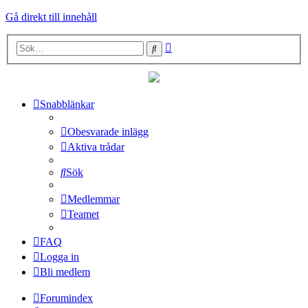
Gå direkt till innehåll
Avancerad
Sök
sökning
Snabblänkar
Obesvarade inlägg
Aktiva trådar
Sök
Medlemmar
Teamet
FAQ
Logga in
Bli medlem
Forumindex