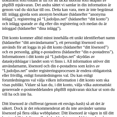
dokument som endast är till för att täcka sidorna som skapats av
phpBB mjukvaran. Det andra sättet vi samlar in din information är
genom vad du skickar till oss. Detta kan vara, men är inte begränsat
till: inlägg gjorda som anonym besökare (hädanefter “anonyma
inlägg”), registrering på “Ljudoljus.net” (hädanefter “ditt konto”)
och inlägg sparade av dig efter din registrering och medan du är
inloggad (hädanefter “dina inlägg”).
Ditt konto kommer alltid minst innehålla ett unikt identifierbart namn
(hädanefter “ditt användarnamn”), ett personligt lösenord som
används för att logga in på ditt konto (hädanefter “ditt lösenord”)
och en personlig, giltig e-postadress (hädanefter “din e-postadress”).
Informationen i ditt konto på “Ljudoljus.net” skyddas av
dataskyddslagar i landet som vi finns i. All information utöver ditt
användarnamn, lösenord och din e-postadress som krävs av
“Ljudoljus.net” under registreringsprocessen är endera obligatorisk
eller frivillig, enligt forumledningens val. Du kan enligt
forumledningens val välja vilken information i ditt konto som ska
visas publikt. Vidare så kan du, i ditt konto, välja vilka automatiskt
genererade e-postmeddelanden phpBB mjukvaran skickar ut som du
vill ha och inte ha.
Ditt lösenord är chiffrerat (genom ett envägs-hash) så att det är
säkert. Dock är det rekommenderat att du inte använder samma
lösenord på flera olika webbplatser. Ditt lösenord är vägen in till ditt