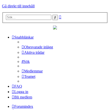
Gå direkt till innehåll
Avancerad
Sök
sökning
Snabblänkar
Obesvarade inlägg
Aktiva trådar
Sök
Medlemmar
Teamet
FAQ
Logga in
Bli medlem
Forumindex