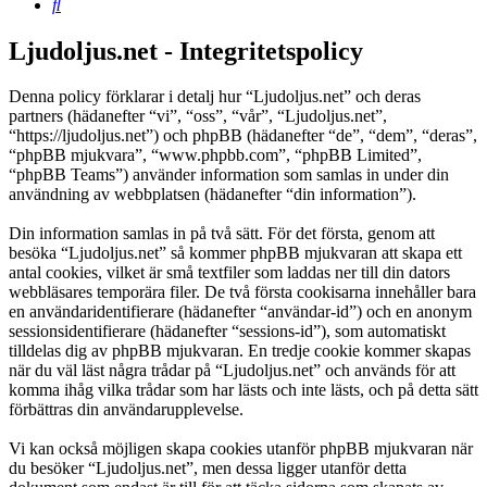
Sök
Ljudoljus.net - Integritetspolicy
Denna policy förklarar i detalj hur “Ljudoljus.net” och deras
partners (hädanefter “vi”, “oss”, “vår”, “Ljudoljus.net”,
“https://ljudoljus.net”) och phpBB (hädanefter “de”, “dem”, “deras”,
“phpBB mjukvara”, “www.phpbb.com”, “phpBB Limited”,
“phpBB Teams”) använder information som samlas in under din
användning av webbplatsen (hädanefter “din information”).
Din information samlas in på två sätt. För det första, genom att
besöka “Ljudoljus.net” så kommer phpBB mjukvaran att skapa ett
antal cookies, vilket är små textfiler som laddas ner till din dators
webbläsares temporära filer. De två första cookisarna innehåller bara
en användaridentifierare (hädanefter “användar-id”) och en anonym
sessionsidentifierare (hädanefter “sessions-id”), som automatiskt
tilldelas dig av phpBB mjukvaran. En tredje cookie kommer skapas
när du väl läst några trådar på “Ljudoljus.net” och används för att
komma ihåg vilka trådar som har lästs och inte lästs, och på detta sätt
förbättras din användarupplevelse.
Vi kan också möjligen skapa cookies utanför phpBB mjukvaran när
du besöker “Ljudoljus.net”, men dessa ligger utanför detta