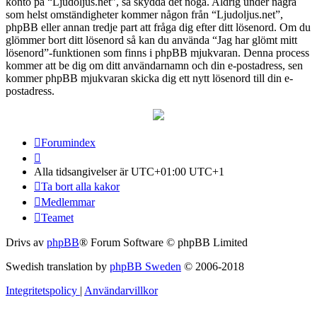
konto på “Ljudoljus.net”, så skydda det noga. Aldrig under några
som helst omständigheter kommer någon från “Ljudoljus.net”,
phpBB eller annan tredje part att fråga dig efter ditt lösenord. Om du
glömmer bort ditt lösenord så kan du använda “Jag har glömt mitt
lösenord”-funktionen som finns i phpBB mjukvaran. Denna process
kommer att be dig om ditt användarnamn och din e-postadress, sen
kommer phpBB mjukvaran skicka dig ett nytt lösenord till din e-
postadress.
Forumindex
Alla tidsangivelser är UTC+01:00 UTC+1
Ta bort alla kakor
Medlemmar
Teamet
Drivs av
phpBB
® Forum Software © phpBB Limited
Swedish translation by
phpBB Sweden
© 2006-2018
Integritetspolicy
|
Användarvillkor